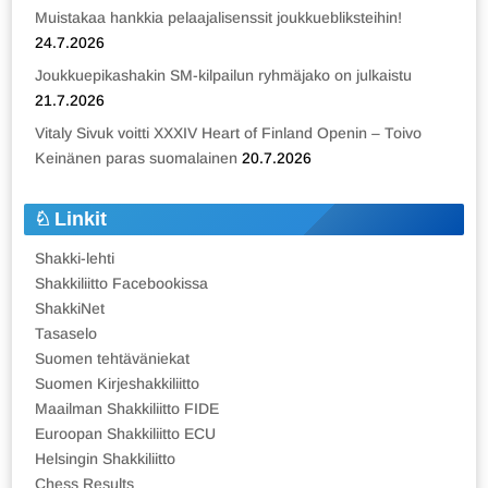
Muistakaa hankkia pelaajalisenssit joukkuebliksteihin!
24.7.2026
Joukkuepikashakin SM-kilpailun ryhmäjako on julkaistu
21.7.2026
Vitaly Sivuk voitti XXXIV Heart of Finland Openin – Toivo
Keinänen paras suomalainen
20.7.2026
Linkit
Shakki-lehti
Shakkiliitto Facebookissa
ShakkiNet
Tasaselo
Suomen tehtäväniekat
Suomen Kirjeshakkiliitto
Maailman Shakkiliitto FIDE
Euroopan Shakkiliitto ECU
Helsingin Shakkiliitto
Chess Results