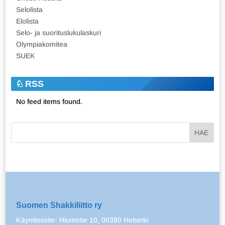
Selolista
Elolista
Selo- ja suorituslukulaskuri
Olympiakomitea
SUEK
RSS
No feed items found.
Suomen Shakkiliitto ry
Käyntiosoite: Hiomotie 10, 00380 Helsinki