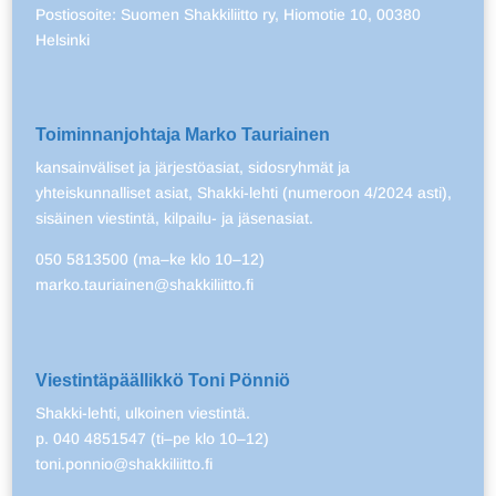
Postiosoite: Suomen Shakkiliitto ry, Hiomotie 10, 00380
Helsinki
Toiminnanjohtaja Marko Tauriainen
kansainväliset ja järjestöasiat, sidosryhmät ja
yhteiskunnalliset asiat, Shakki-lehti (numeroon 4/2024 asti),
sisäinen viestintä, kilpailu- ja jäsenasiat.
050 5813500 (ma–ke klo 10–12)
marko.tauriainen@shakkiliitto.fi
Viestintäpäällikkö Toni Pönniö
Shakki-lehti, ulkoinen viestintä.
p. 040 4851547 (ti–pe klo 10–12)
toni.ponnio@shakkiliitto.fi