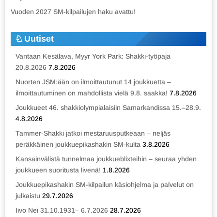
Vuoden 2027 SM-kilpailujen haku avattu!
Uutiset
Vantaan Kesälava, Myyr York Park: Shakki-työpaja
20.8.2026
7.8.2026
Nuorten JSM:ään on ilmoittautunut 14 joukkuetta –
ilmoittautuminen on mahdollista vielä 9.8. saakka!
7.8.2026
Joukkueet 46. shakkiolympialaisiin Samarkandissa 15.–28.9.
4.8.2026
Tammer-Shakki jatkoi mestaruusputkeaan – neljäs
peräkkäinen joukkuepikashakin SM-kulta
3.8.2026
Kansainvälistä tunnelmaa joukkueblixteihin – seuraa yhden
joukkueen suoritusta livenä!
1.8.2026
Joukkuepikashakin SM-kilpailun käsiohjelma ja palvelut on
julkaistu
29.7.2026
Iivo Nei 31.10.1931– 6.7.2026
28.7.2026