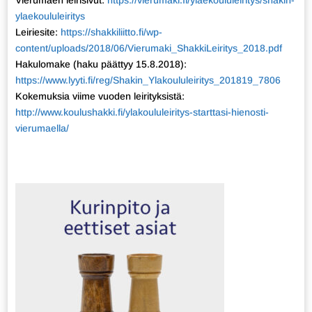
Vierumäen leirisivut:
https://vierumaki.fi/ylaekoululeiritys/shakin-
ylaekoululeiritys
Leiriesite:
https://shakkiliitto.fi/wp-
content/uploads/2018/06/Vierumaki_ShakkiLeiritys_2018.pdf
Hakulomake (haku päättyy 15.8.2018):
https://www.lyyti.fi/reg/Shakin_Ylakoululeiritys_201819_7806
Kokemuksia viime vuoden leirityksistä:
http://www.koulushakki.fi/ylakoululeiritys-starttasi-hienosti-
vierumaella/