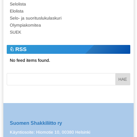
Selolista
Elolista
Selo- ja suorituslukulaskuri
Olympiakomitea
SUEK
RSS
No feed items found.
Suomen Shakkiliitto ry
Käyntiosoite: Hiomotie 10, 00380 Helsinki