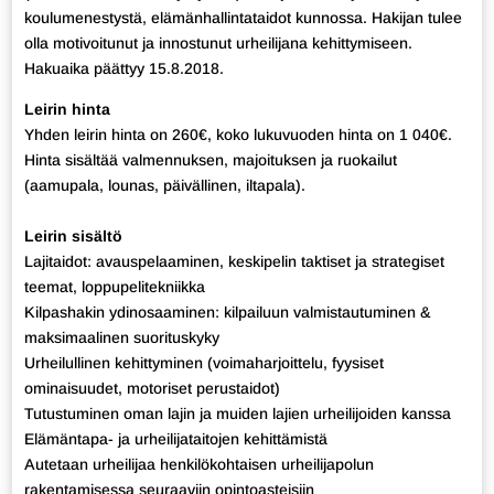
koulumenestystä, elämänhallintataidot kunnossa. Hakijan tulee
olla motivoitunut ja innostunut urheilijana kehittymiseen.
Hakuaika päättyy 15.8.2018.
Leirin hinta
Yhden leirin hinta on 260€, koko lukuvuoden hinta on 1 040€.
Hinta sisältää valmennuksen, majoituksen ja ruokailut
(aamupala, lounas, päivällinen, iltapala).
Leirin sisältö
Lajitaidot: avauspelaaminen, keskipelin taktiset ja strategiset
teemat, loppupelitekniikka
Kilpashakin ydinosaaminen: kilpailuun valmistautuminen &
maksimaalinen suorituskyky
Urheilullinen kehittyminen (voimaharjoittelu, fyysiset
ominaisuudet, motoriset perustaidot)
Tutustuminen oman lajin ja muiden lajien urheilijoiden kanssa
Elämäntapa- ja urheilijataitojen kehittämistä
Autetaan urheilijaa henkilökohtaisen urheilijapolun
rakentamisessa seuraaviin opintoasteisiin