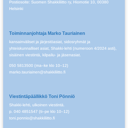
Postiosoite: Suomen Shakkiliitto ry, Hiomotie 10, 00380
Helsinki
Toiminnanjohtaja Marko Tauriainen
kansainväliset ja järjestöasiat, sidosryhmät ja
yhteiskunnalliset asiat, Shakki-lehti (numeroon 4/2024 asti),
sisäinen viestintä, kilpailu- ja jäsenasiat.
050 5813500 (ma–ke klo 10–12)
marko.tauriainen@shakkiliitto.fi
Viestintäpäällikkö Toni Pönniö
Shakki-lehti, ulkoinen viestintä.
p. 040 4851547 (ti–pe klo 10–12)
toni.ponnio@shakkiliitto.fi