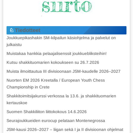
Tiedotteet
Joukkuepikashakin SM-kilpailun käsiohjelma ja palvelut on
julkaistu
Muistakaa hankkia pelaajalisenssit joukkuebliksteihin!
Kutsu shakkituomarien kokoukseen su 26.7.2026
Muista ilmoittautua III divisioonaan JSM-kaudelle 2026–2027
Nuorten EM 2026 Kreetalla / European Youth Chess
Championship in Crete
Shakkitoimitsijakurssi verkossa la 13.6. ja shakkituomarien
kertauskoe
Suomen Shakkiliiton liittokokous 14.6.2026
Seurajoukkueiden eurocup pelataan Montenegrossa
JSM-kausi 2026–2027 – liigan sekä I ja II divisioonan ohjelmat