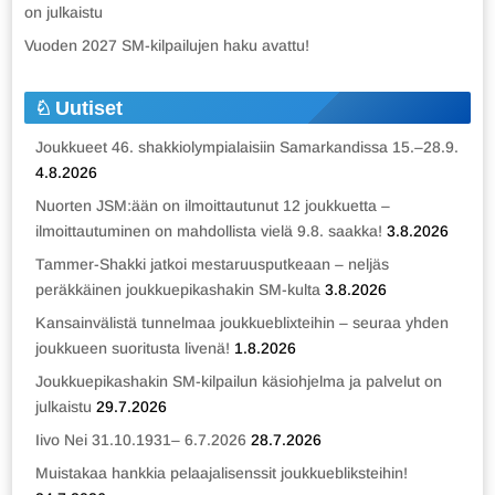
on julkaistu
Vuoden 2027 SM-kilpailujen haku avattu!
Uutiset
Joukkueet 46. shakkiolympialaisiin Samarkandissa 15.–28.9.
4.8.2026
Nuorten JSM:ään on ilmoittautunut 12 joukkuetta –
ilmoittautuminen on mahdollista vielä 9.8. saakka!
3.8.2026
Tammer-Shakki jatkoi mestaruusputkeaan – neljäs
peräkkäinen joukkuepikashakin SM-kulta
3.8.2026
Kansainvälistä tunnelmaa joukkueblixteihin – seuraa yhden
joukkueen suoritusta livenä!
1.8.2026
Joukkuepikashakin SM-kilpailun käsiohjelma ja palvelut on
julkaistu
29.7.2026
Iivo Nei 31.10.1931– 6.7.2026
28.7.2026
Muistakaa hankkia pelaajalisenssit joukkuebliksteihin!