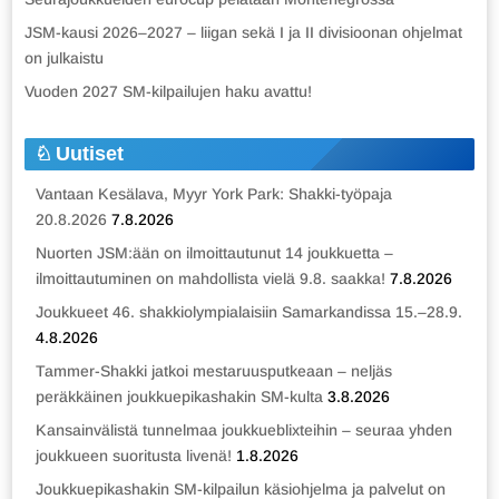
JSM-kausi 2026–2027 – liigan sekä I ja II divisioonan ohjelmat
on julkaistu
Vuoden 2027 SM-kilpailujen haku avattu!
Uutiset
Vantaan Kesälava, Myyr York Park: Shakki-työpaja
20.8.2026
7.8.2026
Nuorten JSM:ään on ilmoittautunut 14 joukkuetta –
ilmoittautuminen on mahdollista vielä 9.8. saakka!
7.8.2026
Joukkueet 46. shakkiolympialaisiin Samarkandissa 15.–28.9.
4.8.2026
Tammer-Shakki jatkoi mestaruusputkeaan – neljäs
peräkkäinen joukkuepikashakin SM-kulta
3.8.2026
Kansainvälistä tunnelmaa joukkueblixteihin – seuraa yhden
joukkueen suoritusta livenä!
1.8.2026
Joukkuepikashakin SM-kilpailun käsiohjelma ja palvelut on