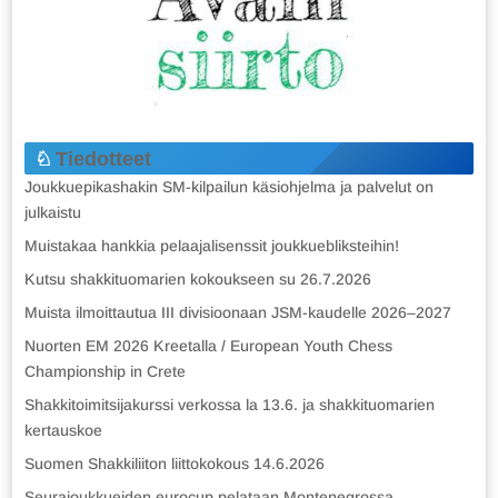
Tiedotteet
Joukkuepikashakin SM-kilpailun käsiohjelma ja palvelut on
julkaistu
Muistakaa hankkia pelaajalisenssit joukkuebliksteihin!
Kutsu shakkituomarien kokoukseen su 26.7.2026
Muista ilmoittautua III divisioonaan JSM-kaudelle 2026–2027
Nuorten EM 2026 Kreetalla / European Youth Chess
Championship in Crete
Shakkitoimitsijakurssi verkossa la 13.6. ja shakkituomarien
kertauskoe
Suomen Shakkiliiton liittokokous 14.6.2026
Seurajoukkueiden eurocup pelataan Montenegrossa