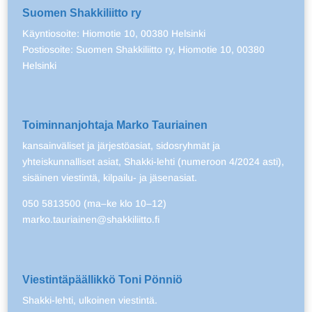
Suomen Shakkiliitto ry
Käyntiosoite: Hiomotie 10, 00380 Helsinki
Postiosoite: Suomen Shakkiliitto ry, Hiomotie 10, 00380
Helsinki
Toiminnanjohtaja Marko Tauriainen
kansainväliset ja järjestöasiat, sidosryhmät ja
yhteiskunnalliset asiat, Shakki-lehti (numeroon 4/2024 asti),
sisäinen viestintä, kilpailu- ja jäsenasiat.
050 5813500 (ma–ke klo 10–12)
marko.tauriainen@shakkiliitto.fi
Viestintäpäällikkö Toni Pönniö
Shakki-lehti, ulkoinen viestintä.