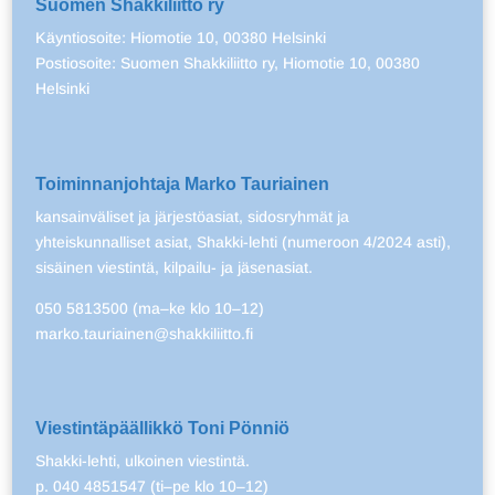
Suomen Shakkiliitto ry
Käyntiosoite: Hiomotie 10, 00380 Helsinki
Postiosoite: Suomen Shakkiliitto ry, Hiomotie 10, 00380
Helsinki
Toiminnanjohtaja Marko Tauriainen
kansainväliset ja järjestöasiat, sidosryhmät ja
yhteiskunnalliset asiat, Shakki-lehti (numeroon 4/2024 asti),
sisäinen viestintä, kilpailu- ja jäsenasiat.
050 5813500 (ma–ke klo 10–12)
marko.tauriainen@shakkiliitto.fi
Viestintäpäällikkö Toni Pönniö
Shakki-lehti, ulkoinen viestintä.
p. 040 4851547 (ti–pe klo 10–12)