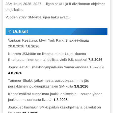
JSM-kausi 2026–2027 – liigan sekä I ja II divisioonan ohjelmat
on julkaistu
Vuoden 2027 SM-kilpailujen haku avattu!
Uutiset
Vantaan Kesälava, Myyr York Park: Shakki-työpaja
20.8.2026
7.8.2026
Nuorten JSM:ään on ilmoittautunut 14 joukkuetta –
ilmoittautuminen on mahdollista vielä 9.8. saakka!
7.8.2026
Joukkueet 46. shakkiolympialaisiin Samarkandissa 15.–28.9.
4.8.2026
Tammer-Shakki jatkoi mestaruusputkeaan – neljäs
peräkkäinen joukkuepikashakin SM-kulta
3.8.2026
Kansainvälistä tunnelmaa joukkueblixteihin – seuraa yhden
joukkueen suoritusta livenä!
1.8.2026
Joukkuepikashakin SM-kilpailun käsiohjelma ja palvelut on