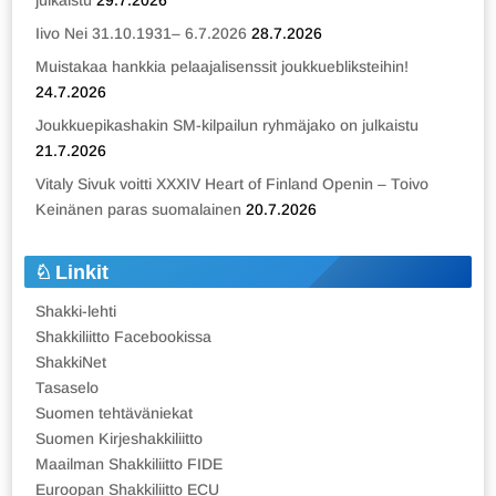
julkaistu
29.7.2026
Iivo Nei 31.10.1931– 6.7.2026
28.7.2026
Muistakaa hankkia pelaajalisenssit joukkuebliksteihin!
24.7.2026
Joukkuepikashakin SM-kilpailun ryhmäjako on julkaistu
21.7.2026
Vitaly Sivuk voitti XXXIV Heart of Finland Openin – Toivo
Keinänen paras suomalainen
20.7.2026
Linkit
Shakki-lehti
Shakkiliitto Facebookissa
ShakkiNet
Tasaselo
Suomen tehtäväniekat
Suomen Kirjeshakkiliitto
Maailman Shakkiliitto FIDE
Euroopan Shakkiliitto ECU