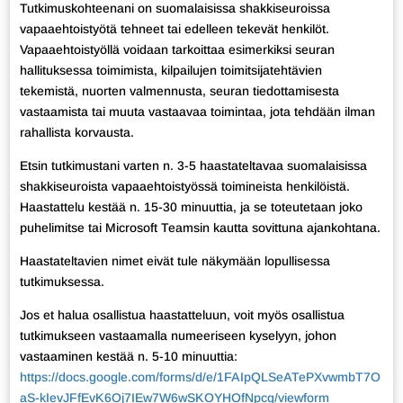
Tutkimuskohteenani on suomalaisissa shakkiseuroissa
vapaaehtoistyötä tehneet tai edelleen tekevät henkilöt.
Vapaaehtoistyöllä voidaan tarkoittaa esimerkiksi seuran
hallituksessa toimimista, kilpailujen toimitsijatehtävien
tekemistä, nuorten valmennusta, seuran tiedottamisesta
vastaamista tai muuta vastaavaa toimintaa, jota tehdään ilman
rahallista korvausta.
Etsin tutkimustani varten n. 3-5 haastateltavaa suomalaisissa
shakkiseuroista vapaaehtoistyössä toimineista henkilöistä.
Haastattelu kestää n. 15-30 minuuttia, ja se toteutetaan joko
puhelimitse tai Microsoft Teamsin kautta sovittuna ajankohtana.
Haastateltavien nimet eivät tule näkymään lopullisessa
tutkimuksessa.
Jos et halua osallistua haastatteluun, voit myös osallistua
tutkimukseen vastaamalla numeeriseen kyselyyn, johon
vastaaminen kestää n. 5-10 minuuttia:
https://docs.google.com/forms/d/e/1FAIpQLSeATePXvwmbT7O
aS-kIevJFfEvK6Oj7IEw7W6wSKOYHOfNpcg/viewform