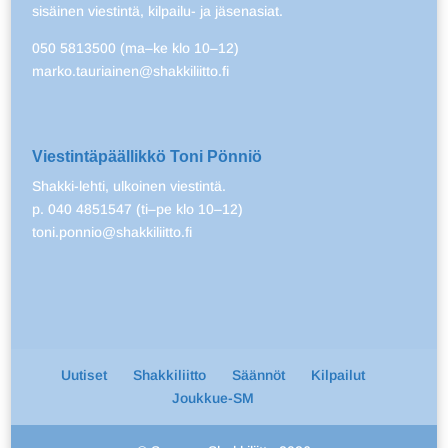
sisäinen viestintä, kilpailu- ja jäsenasiat.
050 5813500 (ma–ke klo 10–12)
marko.tauriainen@shakkiliitto.fi
Viestintäpäällikkö Toni Pönniö
Shakki-lehti, ulkoinen viestintä.
p. 040 4851547 (ti–pe klo 10–12)
toni.ponnio@shakkiliitto.fi
Uutiset
Shakkiliitto
Säännöt
Kilpailut
Joukkue-SM