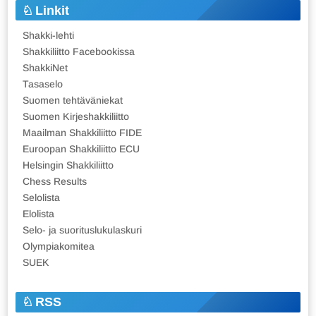
Linkit
Shakki-lehti
Shakkiliitto Facebookissa
ShakkiNet
Tasaselo
Suomen tehtäväniekat
Suomen Kirjeshakkiliitto
Maailman Shakkiliitto FIDE
Euroopan Shakkiliitto ECU
Helsingin Shakkiliitto
Chess Results
Selolista
Elolista
Selo- ja suorituslukulaskuri
Olympiakomitea
SUEK
RSS