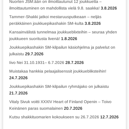
Nuorten JSM:ään on ilmoittautunut 12 joukkuetta –
ilmoittautuminen on mahdollista vielä 9.8. saakka!
3.8.2026
Tammer-Shakki jatkoi mestaruusputkeaan – neljäs
peräkkäinen joukkuepikashakin SM-kulta
3.8.2026
Kansainvälistä tunnelmaa joukkueblixteihin – seuraa yhden
joukkueen suoritusta livenä!
1.8.2026
Joukkuepikashakin SM-kilpailun käsiohjelma ja palvelut on
julkaistu
29.7.2026
Iivo Nei 31.10.1931– 6.7.2026
28.7.2026
Muistakaa hankkia pelaajalisenssit joukkuebliksteihin!
24.7.2026
Joukkuepikashakin SM-kilpailun ryhmäjako on julkaistu
21.7.2026
Vitaly Sivuk voitti XXXIV Heart of Finland Openin – Toivo
Keinänen paras suomalainen
20.7.2026
Kutsu shakkituomarien kokoukseen su 26.7.2026
12.7.2026