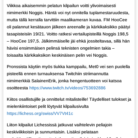
Viikkoa aikaisemmin pelatun kilpailun voitti ylivoimaisesti
nimimerkki Noggis. Häntä voi nyt onnitella tuplamestaruudesta,
mutta tällä kerralla tarvittiin maalikameran kuvaa. FM HooCee
oli palannut kesätauon jälkeen areenalle ja kärkikaksikko päätyi
tasapisteisiin 19/21. Voitto ratkesi vertailupisteillä Noggis 198,5
– HooCee 197,5. Jälkimmäiselle jäi ehkä jossiteltavaa, sillä hän
hävisi ensimmäisen pelinsä teknisten ongelmien takia –
toisaalta kärkikaksikon keskinäisen pelin vei Noggis.
Pronssista käytiin myös tiukka kamppailu, Met0 vei sen puolella
pisteellä ennen turnauksensa Twitchiin striimannutta
nimimerkkiä SalainenErik, jonka hengentuotteen voi katsoa
osoitteesta
https://www.twitch.tv/videos/753692886
Kiitos osallistujille ja onnittelut mitalisteille! Täydelliset tulokset ja
mielenkiintoiset pelit löytyvät kilpailusivulta
https://lichess.org/swiss/VV7Vt41c
Liiton kilpailut Lichessissä jatkuvat vaihtelevin peliajoin
keskiviikkoisin ja sunnuntaisin. Lisäksi pelataan