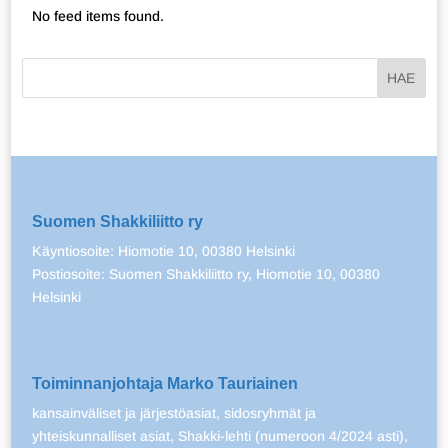
No feed items found.
Suomen Shakkiliitto ry
Käyntiosoite: Hiomotie 10, 00380 Helsinki
Postiosoite: Suomen Shakkiliitto ry, Hiomotie 10, 00380
Helsinki
Toiminnanjohtaja Marko Tauriainen
kansainväliset ja järjestöasiat, sidosryhmät ja
yhteiskunnalliset asiat, Shakki-lehti (numeroon 4/2024 asti),