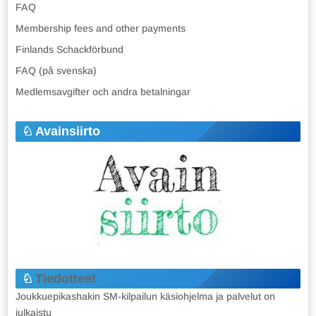
FAQ
Membership fees and other payments
Finlands Schackförbund
FAQ (på svenska)
Medlemsavgifter och andra betalningar
Avainsiirto
Tiedotteet
Joukkuepikashakin SM-kilpailun käsiohjelma ja palvelut on
julkaistu