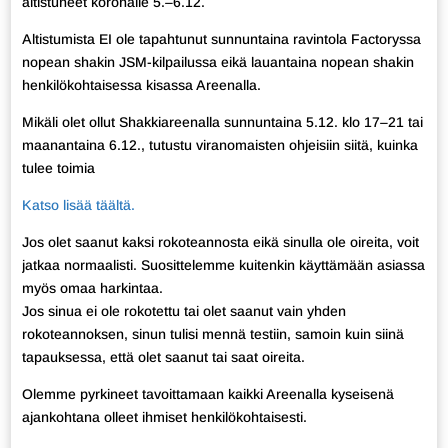
altistuneet koronalle 5.–6.12.
Altistumista EI ole tapahtunut sunnuntaina ravintola Factoryssa
nopean shakin JSM-kilpailussa eikä lauantaina nopean shakin
henkilökohtaisessa kisassa Areenalla.
Mikäli olet ollut Shakkiareenalla sunnuntaina 5.12. klo 17–21 tai
maanantaina 6.12., tutustu viranomaisten ohjeisiin siitä, kuinka
tulee toimia
Katso lisää täältä.
Jos olet saanut kaksi rokoteannosta eikä sinulla ole oireita, voit
jatkaa normaalisti. Suosittelemme kuitenkin käyttämään asiassa
myös omaa harkintaa.
Jos sinua ei ole rokotettu tai olet saanut vain yhden
rokoteannoksen, sinun tulisi mennä testiin, samoin kuin siinä
tapauksessa, että olet saanut tai saat oireita.
Olemme pyrkineet tavoittamaan kaikki Areenalla kyseisenä
ajankohtana olleet ihmiset henkilökohtaisesti.