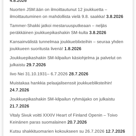
4.8.2026
Nuorten JSM:ään on ilmoittautunut 12 joukkuetta –
ilmoittautuminen on mahdollista vielä 9.8. saakka!
3.8.2026
Tammer-Shakki jatkoi mestaruusputkeaan – neljäs
peräkkäinen joukkuepikashakin SM-kulta
3.8.2026
Kansainvälistä tunnelmaa joukkueblixteihin – seuraa yhden
joukkueen suoritusta livenä!
1.8.2026
Joukkuepikashakin SM-kilpailun käsiohjelma ja palvelut on
julkaistu
29.7.2026
Iivo Nei 31.10.1931– 6.7.2026
28.7.2026
Muistakaa hankkia pelaajalisenssit joukkuebliksteihin!
24.7.2026
Joukkuepikashakin SM-kilpailun ryhmäjako on julkaistu
21.7.2026
Vitaly Sivuk voitti XXXIV Heart of Finland Openin – Toivo
Keinänen paras suomalainen
20.7.2026
Kutsu shakkituomarien kokoukseen su 26.7.2026
12.7.2026