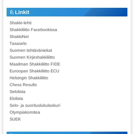
Linkit
Shakki-lehti
Shakkiliitto Facebookissa
ShakkiNet
Tasaselo
Suomen tehtäväniekat
Suomen Kirjeshakkiliitto
Maailman Shakkiliitto FIDE
Euroopan Shakkiliitto ECU
Helsingin Shakkiliitto
Chess Results
Selolista
Elolista
Selo- ja suorituslukulaskuri
Olympiakomitea
SUEK