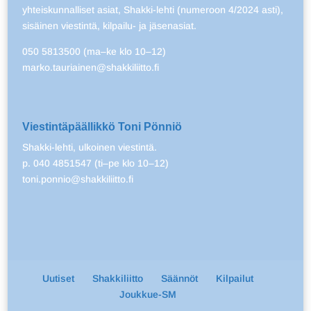
yhteiskunnalliset asiat, Shakki-lehti (numeroon 4/2024 asti),
sisäinen viestintä, kilpailu- ja jäsenasiat.
050 5813500 (ma–ke klo 10–12)
marko.tauriainen@shakkiliitto.fi
Viestintäpäällikkö Toni Pönniö
Shakki-lehti, ulkoinen viestintä.
p. 040 4851547 (ti–pe klo 10–12)
toni.ponnio@shakkiliitto.fi
Uutiset
Shakkiliitto
Säännöt
Kilpailut
Joukkue-SM