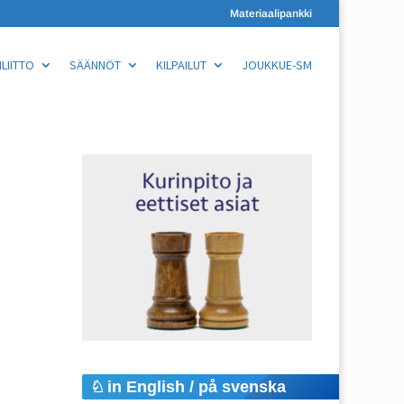
Materiaalipankki
LIITTO
SÄÄNNÖT
KILPAILUT
JOUKKUE-SM
in English / på svenska