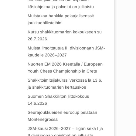
käsiohjelma ja palvelut on julkaistu
Muistakaa hankkia pelaajalisenssit
joukkuebliksteihin!
Kutsu shakkituomarien kokoukseen su
26.7.2026
Muista ilmoittautua III divisioonaan JSM-
kaudelle 2026–2027
Nuorten EM 2026 Kreetalla / European
Youth Chess Championship in Crete
Shakkitoimitsijakurssi verkossa la 13.6.
ja shakkituomarien kertauskoe
Suomen Shakkiliiton liittokokous
14.6.2026
Seurajoukkueiden eurocup pelataan
Montenegrossa
JSM-kausi 2026–2027 – liigan sekä I ja
II divisioonan ohjelmat on julkaistu