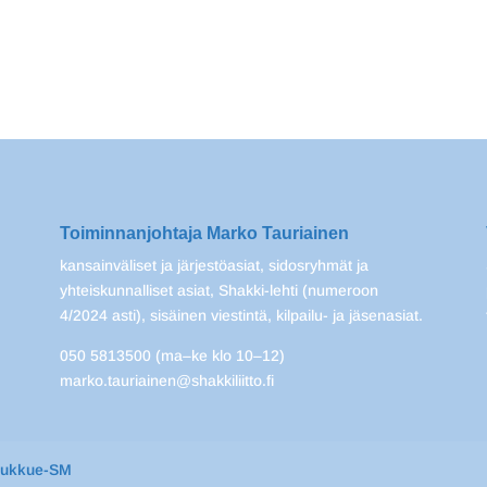
Toiminnanjohtaja Marko Tauriainen
kansainväliset ja järjestöasiat, sidosryhmät ja
yhteiskunnalliset asiat, Shakki-lehti (numeroon
4/2024 asti), sisäinen viestintä, kilpailu- ja jäsenasiat.
050 5813500 (ma–ke klo 10–12)
marko.tauriainen@shakkiliitto.fi
oukkue-SM