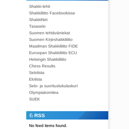
Shakki-lehti
Shakkiliitto Facebookissa
ShakkiNet
Tasaselo
Suomen tehtäväniekat
Suomen Kirjeshakkiliitto
Maailman Shakkiliitto FIDE
Euroopan Shakkiliitto ECU
Helsingin Shakkiliitto
Chess Results
Selolista
Elolista
Selo- ja suorituslukulaskuri
Olympiakomitea
SUEK
RSS
No feed items found.