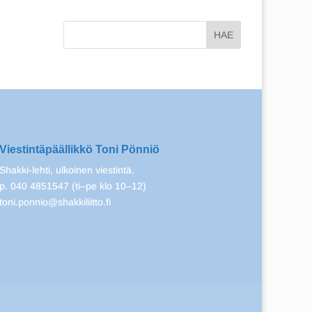
Viestintäpäällikkö Toni Pönniö
Shakki-lehti, ulkoinen viestintä.
p. 040 4851547 (ti–pe klo 10–12)
toni.ponnio@shakkiliitto.fi