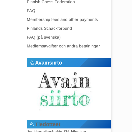
Finnish Chess Federation
FAQ
Membership fees and other payments
Finlands Schackförbund
FAQ (på svenska)
Medlemsavgifter och andra betalningar
Avainsiirto
Tiedotteet
Joukkuepikashakin SM-kilpailun