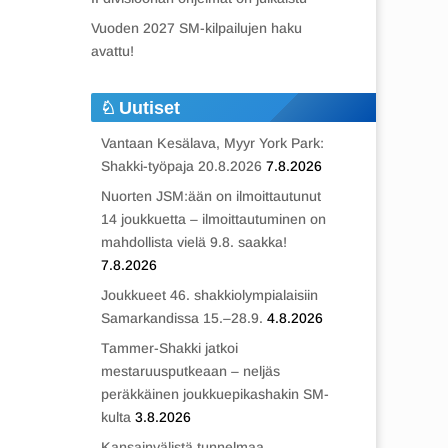
Vuoden 2027 SM-kilpailujen haku
avattu!
Uutiset
Vantaan Kesälava, Myyr York Park:
Shakki-työpaja 20.8.2026
7.8.2026
Nuorten JSM:ään on ilmoittautunut
14 joukkuetta – ilmoittautuminen on
mahdollista vielä 9.8. saakka!
7.8.2026
Joukkueet 46. shakkiolympialaisiin
Samarkandissa 15.–28.9.
4.8.2026
Tammer-Shakki jatkoi
mestaruusputkeaan – neljäs
peräkkäinen joukkuepikashakin SM-
kulta
3.8.2026
Kansainvälistä tunnelmaa