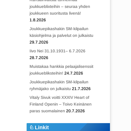
joukkueblixteihin – seuraa yhden
joukkueen suoritusta livenä!
1.8.2026
Joukkuepikashakin SM-kilpailun
käsiohjelma ja palvelut on julkaistu
29.7.2026
Iivo Nei 31.10.1931– 6.7.2026
28.7.2026
Muistakaa hankkia pelaajalisenssit
joukkuebliksteihin!
24.7.2026
Joukkuepikashakin SM-kilpailun
ryhmäjako on julkaistu
21.7.2026
Vitaly Sivuk voitti XXXIV Heart of
Finland Openin – Toivo Keinänen
paras suomalainen
20.7.2026
Linkit