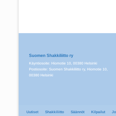
Suomen Shakkiliitto ry
Käyntiosoite: Hiomotie 10, 00380 Helsinki
Postiosoite: Suomen Shakkiliitto ry, Hiomotie 10,
00380 Helsinki
Uutiset
Shakkiliitto
Säännöt
Kilpailut
J