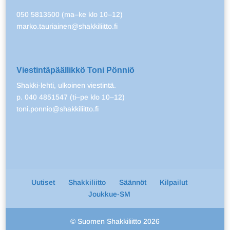
050 5813500 (ma–ke klo 10–12)
marko.tauriainen@shakkiliitto.fi
Viestintäpäällikkö Toni Pönniö
Shakki-lehti, ulkoinen viestintä.
p. 040 4851547 (ti–pe klo 10–12)
toni.ponnio@shakkiliitto.fi
Uutiset
Shakkiliitto
Säännöt
Kilpailut
Joukkue-SM
© Suomen Shakkiliitto 2026