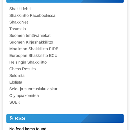
Shakki-lehti
Shakkiliitto Facebookissa
ShakkiNet
Tasaselo
Suomen tehtäväniekat
Suomen Kirjeshakkiliitto
Maailman Shakkiliitto FIDE
Euroopan Shakkiliitto ECU
Helsingin Shakkiliitto
Chess Results
Selolista
Elolista
Selo- ja suorituslukulaskuri
Olympiakomitea
SUEK
RSS
No feed items found.