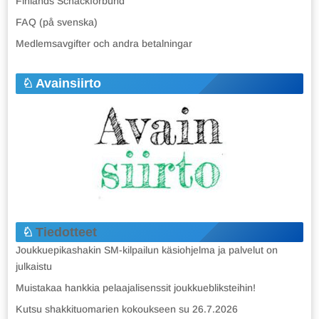
Finlands Schackförbund
FAQ (på svenska)
Medlemsavgifter och andra betalningar
Avainsiirto
Tiedotteet
Joukkuepikashakin SM-kilpailun käsiohjelma ja palvelut on
julkaistu
Muistakaa hankkia pelaajalisenssit joukkuebliksteihin!
Kutsu shakkituomarien kokoukseen su 26.7.2026