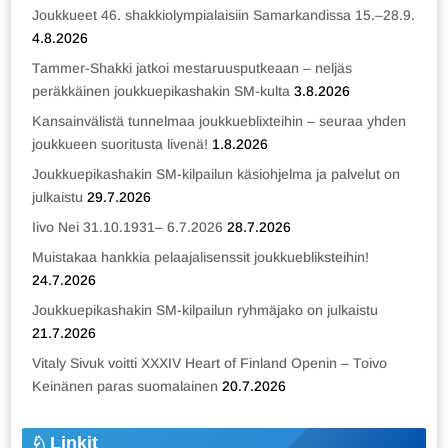
Joukkueet 46. shakkiolympialaisiin Samarkandissa 15.–28.9.
4.8.2026
Tammer-Shakki jatkoi mestaruusputkeaan – neljäs
peräkkäinen joukkuepikashakin SM-kulta
3.8.2026
Kansainvälistä tunnelmaa joukkueblixteihin – seuraa yhden
joukkueen suoritusta livenä!
1.8.2026
Joukkuepikashakin SM-kilpailun käsiohjelma ja palvelut on
julkaistu
29.7.2026
Iivo Nei 31.10.1931– 6.7.2026
28.7.2026
Muistakaa hankkia pelaajalisenssit joukkuebliksteihin!
24.7.2026
Joukkuepikashakin SM-kilpailun ryhmäjako on julkaistu
21.7.2026
Vitaly Sivuk voitti XXXIV Heart of Finland Openin – Toivo
Keinänen paras suomalainen
20.7.2026
Linkit