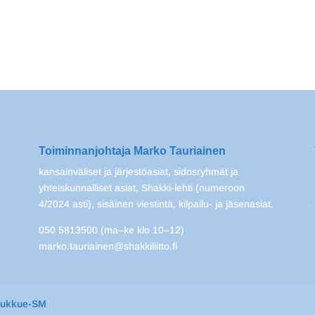
Toiminnanjohtaja Marko Tauriainen
kansainväliset ja järjestöasiat, sidosryhmät ja
yhteiskunnalliset asiat, Shakki-lehti (numeroon
4/2024 asti), sisäinen viestintä, kilpailu- ja jäsenasiat.
050 5813500 (ma–ke klo 10–12)
marko.tauriainen@shakkiliitto.fi
oukkue-SM