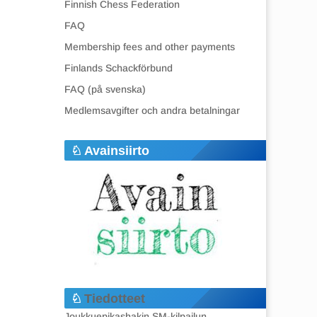
Finnish Chess Federation
FAQ
Membership fees and other payments
Finlands Schackförbund
FAQ (på svenska)
Medlemsavgifter och andra betalningar
Avainsiirto
Tiedotteet
Joukkuepikashakin SM-kilpailun