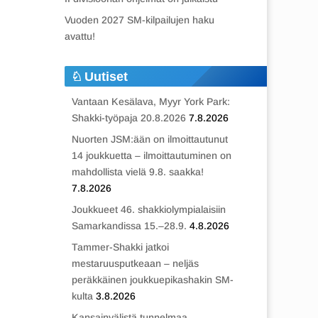
Vuoden 2027 SM-kilpailujen haku
avattu!
Uutiset
Vantaan Kesälava, Myyr York Park:
Shakki-työpaja 20.8.2026
7.8.2026
Nuorten JSM:ään on ilmoittautunut
14 joukkuetta – ilmoittautuminen on
mahdollista vielä 9.8. saakka!
7.8.2026
Joukkueet 46. shakkiolympialaisiin
Samarkandissa 15.–28.9.
4.8.2026
Tammer-Shakki jatkoi
mestaruusputkeaan – neljäs
peräkkäinen joukkuepikashakin SM-
kulta
3.8.2026
Kansainvälistä tunnelmaa