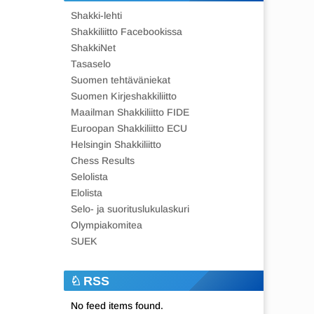
Shakki-lehti
Shakkiliitto Facebookissa
ShakkiNet
Tasaselo
Suomen tehtäväniekat
Suomen Kirjeshakkiliitto
Maailman Shakkiliitto FIDE
Euroopan Shakkiliitto ECU
Helsingin Shakkiliitto
Chess Results
Selolista
Elolista
Selo- ja suorituslukulaskuri
Olympiakomitea
SUEK
RSS
No feed items found.