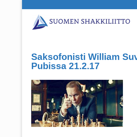
Saksofonisti William Su
Pubissa 21.2.17