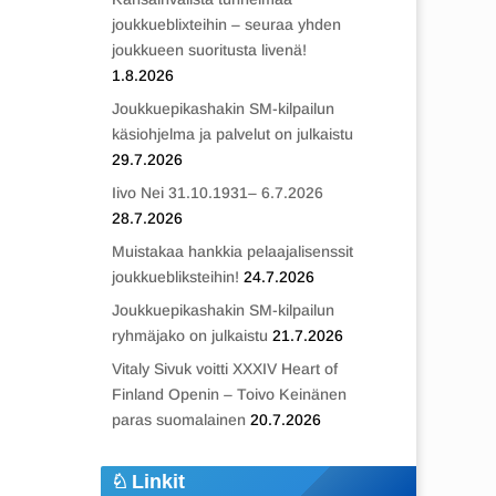
joukkueblixteihin – seuraa yhden
joukkueen suoritusta livenä!
1.8.2026
Joukkuepikashakin SM-kilpailun
käsiohjelma ja palvelut on julkaistu
29.7.2026
Iivo Nei 31.10.1931– 6.7.2026
28.7.2026
Muistakaa hankkia pelaajalisenssit
joukkuebliksteihin!
24.7.2026
Joukkuepikashakin SM-kilpailun
ryhmäjako on julkaistu
21.7.2026
Vitaly Sivuk voitti XXXIV Heart of
Finland Openin – Toivo Keinänen
paras suomalainen
20.7.2026
Linkit