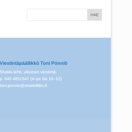
Viestintäpäällikkö Toni Pönniö
Shakki-lehti, ulkoinen viestintä.
p. 040 4851547 (ti–pe klo 10–12)
toni.ponnio@shakkiliitto.fi