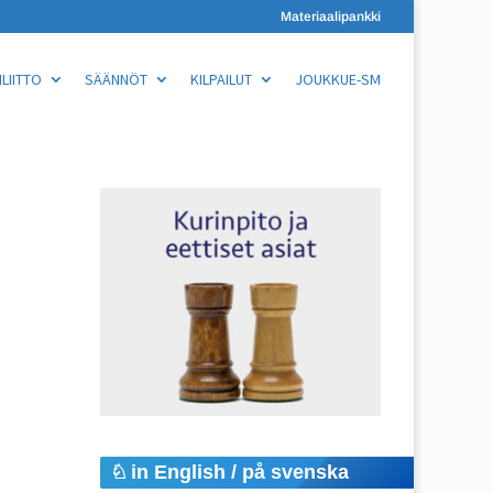
Materiaalipankki
LIITTO
SÄÄNNÖT
KILPAILUT
JOUKKUE-SM
in English / på svenska