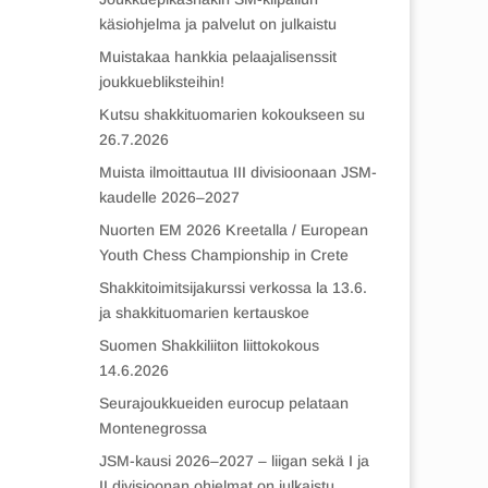
käsiohjelma ja palvelut on julkaistu
Muistakaa hankkia pelaajalisenssit
joukkuebliksteihin!
Kutsu shakkituomarien kokoukseen su
26.7.2026
Muista ilmoittautua III divisioonaan JSM-
kaudelle 2026–2027
Nuorten EM 2026 Kreetalla / European
Youth Chess Championship in Crete
Shakkitoimitsijakurssi verkossa la 13.6.
ja shakkituomarien kertauskoe
Suomen Shakkiliiton liittokokous
14.6.2026
Seurajoukkueiden eurocup pelataan
Montenegrossa
JSM-kausi 2026–2027 – liigan sekä I ja
II divisioonan ohjelmat on julkaistu