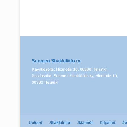
Suomen Shakkiliitto ry
Käyntiosoite: Hiomotie 10, 00380 Helsinki
Postiosoite: Suomen Shakkiliitto ry, Hiomotie 10,
00380 Helsinki
Uutiset
Shakkiliitto
Säännöt
Kilpailut
J