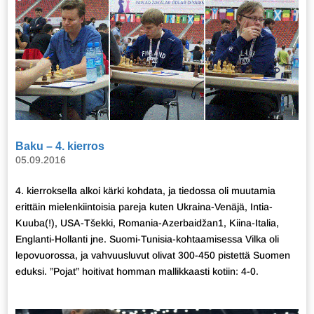
Baku – 4. kierros
05.09.2016
4. kierroksella alkoi kärki kohdata, ja tiedossa oli muutamia
erittäin mielenkiintoisia pareja kuten Ukraina-Venäjä, Intia-
Kuuba(!), USA-Tšekki, Romania-Azerbaidžan1, Kiina-Italia,
Englanti-Hollanti jne. Suomi-Tunisia-kohtaamisessa Vilka oli
lepovuorossa, ja vahvuusluvut olivat 300-450 pistettä Suomen
eduksi. ”Pojat” hoitivat homman mallikkaasti kotiin: 4-0.