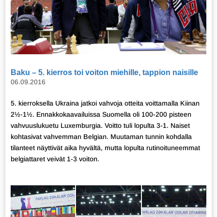
Baku – 5. kierros toi voiton miehille, tappion naisille
06.09.2016
5. kierroksella Ukraina jatkoi vahvoja otteita voittamalla Kiinan
2½-1½. Ennakkokaavailuissa Suomella oli 100-200 pisteen
vahvuuslukuetu Luxemburgia. Voitto tuli lopulta 3-1. Naiset
kohtasivat vahvemman Belgian. Muutaman tunnin kohdalla
tilanteet näyttivät aika hyvältä, mutta lopulta rutinoituneemmat
belgiattaret veivät 1-3 voiton.