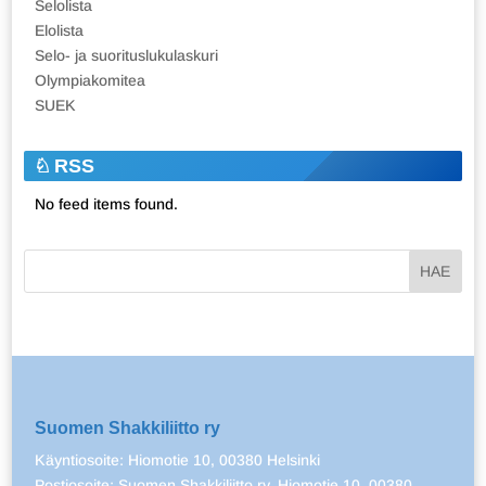
Selolista
Elolista
Selo- ja suorituslukulaskuri
Olympiakomitea
SUEK
RSS
No feed items found.
Suomen Shakkiliitto ry
Käyntiosoite: Hiomotie 10, 00380 Helsinki
Postiosoite: Suomen Shakkiliitto ry, Hiomotie 10, 00380