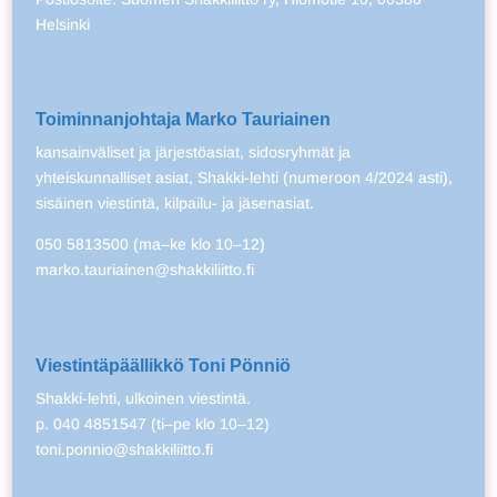
Helsinki
Toiminnanjohtaja Marko Tauriainen
kansainväliset ja järjestöasiat, sidosryhmät ja
yhteiskunnalliset asiat, Shakki-lehti (numeroon 4/2024 asti),
sisäinen viestintä, kilpailu- ja jäsenasiat.
050 5813500 (ma–ke klo 10–12)
marko.tauriainen@shakkiliitto.fi
Viestintäpäällikkö Toni Pönniö
Shakki-lehti, ulkoinen viestintä.
p. 040 4851547 (ti–pe klo 10–12)
toni.ponnio@shakkiliitto.fi