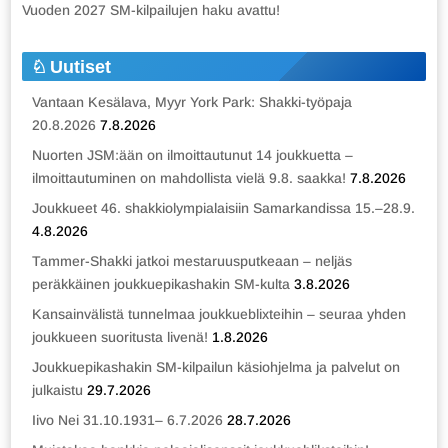
Vuoden 2027 SM-kilpailujen haku avattu!
Uutiset
Vantaan Kesälava, Myyr York Park: Shakki-työpaja
20.8.2026
7.8.2026
Nuorten JSM:ään on ilmoittautunut 14 joukkuetta –
ilmoittautuminen on mahdollista vielä 9.8. saakka!
7.8.2026
Joukkueet 46. shakkiolympialaisiin Samarkandissa 15.–28.9.
4.8.2026
Tammer-Shakki jatkoi mestaruusputkeaan – neljäs
peräkkäinen joukkuepikashakin SM-kulta
3.8.2026
Kansainvälistä tunnelmaa joukkueblixteihin – seuraa yhden
joukkueen suoritusta livenä!
1.8.2026
Joukkuepikashakin SM-kilpailun käsiohjelma ja palvelut on
julkaistu
29.7.2026
Iivo Nei 31.10.1931– 6.7.2026
28.7.2026