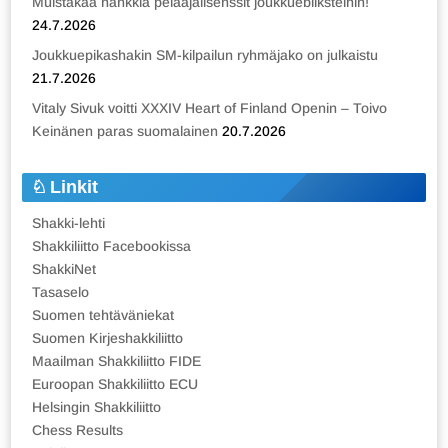
Muistakaa hankkia pelaajalisenssit joukkuebliksteihin!
24.7.2026
Joukkuepikashakin SM-kilpailun ryhmäjako on julkaistu
21.7.2026
Vitaly Sivuk voitti XXXIV Heart of Finland Openin – Toivo
Keinänen paras suomalainen
20.7.2026
Linkit
Shakki-lehti
Shakkiliitto Facebookissa
ShakkiNet
Tasaselo
Suomen tehtäväniekat
Suomen Kirjeshakkiliitto
Maailman Shakkiliitto FIDE
Euroopan Shakkiliitto ECU
Helsingin Shakkiliitto
Chess Results