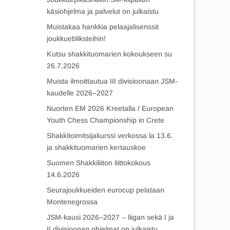
käsiohjelma ja palvelut on julkaistu
Muistakaa hankkia pelaajalisenssit
joukkuebliksteihin!
Kutsu shakkituomarien kokoukseen su
26.7.2026
Muista ilmoittautua III divisioonaan JSM-
kaudelle 2026–2027
Nuorten EM 2026 Kreetalla / European
Youth Chess Championship in Crete
Shakkitoimitsijakurssi verkossa la 13.6.
ja shakkituomarien kertauskoe
Suomen Shakkiliiton liittokokous
14.6.2026
Seurajoukkueiden eurocup pelataan
Montenegrossa
JSM-kausi 2026–2027 – liigan sekä I ja
II divisioonan ohjelmat on julkaistu