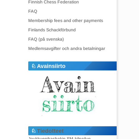
Finnish Chess Federation
FAQ
Membership fees and other payments
Finlands Schackförbund
FAQ (på svenska)
Medlemsavgifter och andra betalningar
Avainsiirto
Tiedotteet
Joukkuepikashakin SM-kilpailun