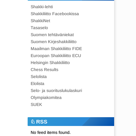
Shakki-lehti
Shakkiliitto Facebookissa
ShakkiNet
Tasaselo
Suomen tehtäväniekat
Suomen Kirjeshakkiliitto
Maailman Shakkiliitto FIDE
Euroopan Shakkiliitto ECU
Helsingin Shakkiliitto
Chess Results
Selolista
Elolista
Selo- ja suorituslukulaskuri
Olympiakomitea
SUEK
RSS
No feed items found.