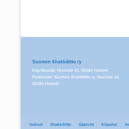
Suomen Shakkiliitto ry
Käyntiosoite: Hiomotie 10, 00380 Helsinki
Postiosoite: Suomen Shakkiliitto ry, Hiomotie 10,
00380 Helsinki
Uutiset
Shakkiliitto
Säännöt
Kilpailut
J