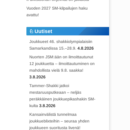
Vuoden 2027 SM-kilpailujen haku
avattu!
Uutiset
Joukkueet 46. shakkiolympialaisiin
Samarkandissa 15.–28.9.
4.8.2026
Nuorten JSM:ään on ilmoittautunut
12 joukkuetta – ilmoittautuminen on
mahdollista vielä 9.8. saakka!
3.8.2026
Tammer-Shakki jatkoi
mestaruusputkeaan – neljäs
peräkkäinen joukkuepikashakin SM-
kulta
3.8.2026
Kansainvälistä tunnelmaa
joukkueblixteihin – seuraa yhden
joukkueen suoritusta livenä!