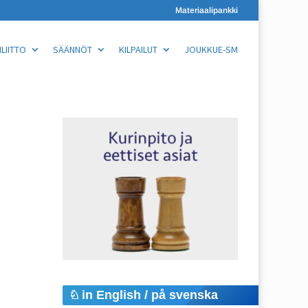
Materiaalipankki
LIITTO
SÄÄNNÖT
KILPAILUT
JOUKKUE-SM
in English / på svenska