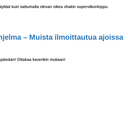
äyttää kuin sattumalta olevan oikea shakin superviikonloppu.
jelma – Muista ilmoittautua ajoissa
ntapäivään! Ottakaa kaverikin mukaan!