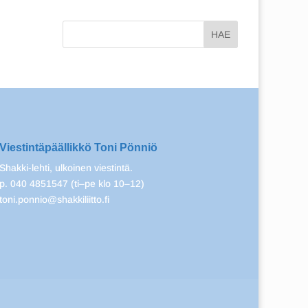
Viestintäpäällikkö Toni Pönniö
Shakki-lehti, ulkoinen viestintä.
p. 040 4851547 (ti–pe klo 10–12)
toni.ponnio@shakkiliitto.fi