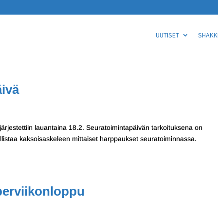
UUTISET
SHAKKI
äivä
rjestettiin lauantaina 18.2. Seuratoimintapäivän tarkoituksena on
dollistaa kaksoisaskeleen mittaiset harppaukset seuratoiminnassa.
perviikonloppu