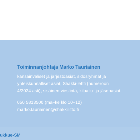
Toiminnanjohtaja Marko Tauriainen
kansainväliset ja järjestöasiat, sidosryhmät ja
yhteiskunnalliset asiat, Shakki-lehti (numeroon
4/2024 asti), sisäinen viestintä, kilpailu- ja jäsenasiat.
050 5813500 (ma–ke klo 10–12)
marko.tauriainen@shakkiliitto.fi
oukkue-SM