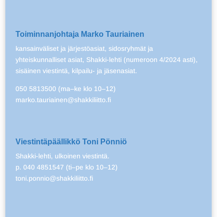
Toiminnanjohtaja Marko Tauriainen
kansainväliset ja järjestöasiat, sidosryhmät ja
yhteiskunnalliset asiat, Shakki-lehti (numeroon 4/2024 asti),
sisäinen viestintä, kilpailu- ja jäsenasiat.
050 5813500 (ma–ke klo 10–12)
marko.tauriainen@shakkiliitto.fi
Viestintäpäällikkö Toni Pönniö
Shakki-lehti, ulkoinen viestintä.
p. 040 4851547 (ti–pe klo 10–12)
toni.ponnio@shakkiliitto.fi