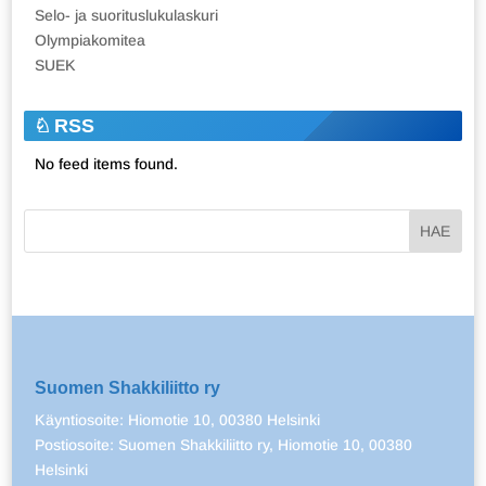
Selo- ja suorituslukulaskuri
Olympiakomitea
SUEK
RSS
No feed items found.
Suomen Shakkiliitto ry
Käyntiosoite: Hiomotie 10, 00380 Helsinki
Postiosoite: Suomen Shakkiliitto ry, Hiomotie 10, 00380
Helsinki