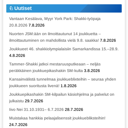
Uutiset
Vantaan Kesälava, Myyr York Park: Shakki-työpaja
20.8.2026
7.8.2026
Nuorten JSM:ään on ilmoittautunut 14 joukkuetta –
ilmoittautuminen on mahdollista vielä 9.8. saakka!
7.8.2026
Joukkueet 46. shakkiolympialaisiin Samarkandissa 15.–28.9.
4.8.2026
Tammer-Shakki jatkoi mestaruusputkeaan – neljäs
peräkkäinen joukkuepikashakin SM-kulta
3.8.2026
Kansainvälistä tunnelmaa joukkueblixteihin – seuraa yhden
joukkueen suoritusta livenä!
1.8.2026
Joukkuepikashakin SM-kilpailun käsiohjelma ja palvelut on
julkaistu
29.7.2026
Iivo Nei 31.10.1931– 6.7.2026
28.7.2026
Muistakaa hankkia pelaajalisenssit joukkuebliksteihin!
24.7.2026