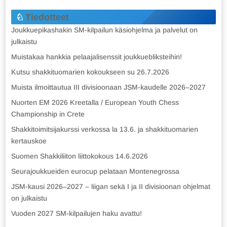
Tiedotteet
Joukkuepikashakin SM-kilpailun käsiohjelma ja palvelut on
julkaistu
Muistakaa hankkia pelaajalisenssit joukkuebliksteihin!
Kutsu shakkituomarien kokoukseen su 26.7.2026
Muista ilmoittautua III divisioonaan JSM-kaudelle 2026–2027
Nuorten EM 2026 Kreetalla / European Youth Chess
Championship in Crete
Shakkitoimitsijakurssi verkossa la 13.6. ja shakkituomarien
kertauskoe
Suomen Shakkiliiton liittokokous 14.6.2026
Seurajoukkueiden eurocup pelataan Montenegrossa
JSM-kausi 2026–2027 – liigan sekä I ja II divisioonan ohjelmat
on julkaistu
Vuoden 2027 SM-kilpailujen haku avattu!