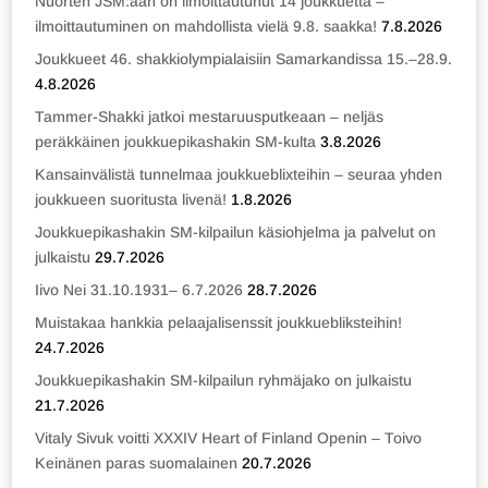
Nuorten JSM:ään on ilmoittautunut 14 joukkuetta –
ilmoittautuminen on mahdollista vielä 9.8. saakka!
7.8.2026
Joukkueet 46. shakkiolympialaisiin Samarkandissa 15.–28.9.
4.8.2026
Tammer-Shakki jatkoi mestaruusputkeaan – neljäs
peräkkäinen joukkuepikashakin SM-kulta
3.8.2026
Kansainvälistä tunnelmaa joukkueblixteihin – seuraa yhden
joukkueen suoritusta livenä!
1.8.2026
Joukkuepikashakin SM-kilpailun käsiohjelma ja palvelut on
julkaistu
29.7.2026
Iivo Nei 31.10.1931– 6.7.2026
28.7.2026
Muistakaa hankkia pelaajalisenssit joukkuebliksteihin!
24.7.2026
Joukkuepikashakin SM-kilpailun ryhmäjako on julkaistu
21.7.2026
Vitaly Sivuk voitti XXXIV Heart of Finland Openin – Toivo
Keinänen paras suomalainen
20.7.2026