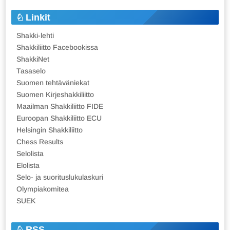
Linkit
Shakki-lehti
Shakkiliitto Facebookissa
ShakkiNet
Tasaselo
Suomen tehtäväniekat
Suomen Kirjeshakkiliitto
Maailman Shakkiliitto FIDE
Euroopan Shakkiliitto ECU
Helsingin Shakkiliitto
Chess Results
Selolista
Elolista
Selo- ja suorituslukulaskuri
Olympiakomitea
SUEK
RSS