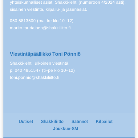
yhteiskunnalliset asiat, Shakki-lehti (numeroon 4/2024 asti),
sisäinen viestintä, kilpailu- ja jäsenasiat.
050 5813500 (ma–ke klo 10–12)
marko.tauriainen@shakkiliitto.fi
Viestintäpäällikkö Toni Pönniö
Shakki-lehti, ulkoinen viestintä.
p. 040 4851547 (ti–pe klo 10–12)
toni.ponnio@shakkiliitto.fi
Uutiset
Shakkiliitto
Säännöt
Kilpailut
Joukkue-SM