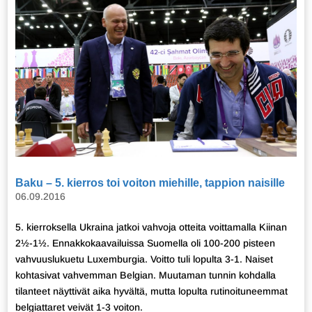
Baku – 5. kierros toi voiton miehille, tappion naisille
06.09.2016
5. kierroksella Ukraina jatkoi vahvoja otteita voittamalla Kiinan
2½-1½. Ennakkokaavailuissa Suomella oli 100-200 pisteen
vahvuuslukuetu Luxemburgia. Voitto tuli lopulta 3-1. Naiset
kohtasivat vahvemman Belgian. Muutaman tunnin kohdalla
tilanteet näyttivät aika hyvältä, mutta lopulta rutinoituneemmat
belgiattaret veivät 1-3 voiton.