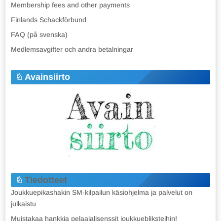
Membership fees and other payments
Finlands Schackförbund
FAQ (på svenska)
Medlemsavgifter och andra betalningar
Avainsiirto
Tiedotteet
Joukkuepikashakin SM-kilpailun käsiohjelma ja palvelut on
julkaistu
Muistakaa hankkia pelaajalisenssit joukkuebliksteihin!