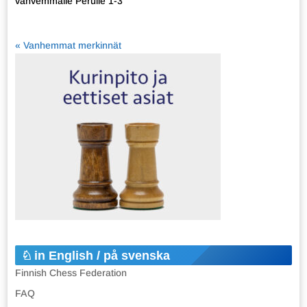
vahvemmalle Perulle 1-3
« Vanhemmat merkinnät
in English / på svenska
Finnish Chess Federation
FAQ