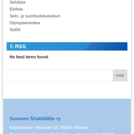
Selolista
Elolista
Selo- ja suorituslukulaskuri
Olympiakomitea
SUEK
RSS
No feed items found.
Suomen Shakkiliitto ry
Käyntiosoite: Hiomotie 10, 00380 Helsinki