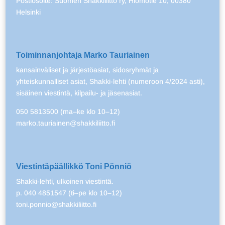
Postiosoite: Suomen Shakkiliitto ry, Hiomotie 10, 00380
Helsinki
Toiminnanjohtaja Marko Tauriainen
kansainväliset ja järjestöasiat, sidosryhmät ja
yhteiskunnalliset asiat, Shakki-lehti (numeroon 4/2024 asti),
sisäinen viestintä, kilpailu- ja jäsenasiat.
050 5813500 (ma–ke klo 10–12)
marko.tauriainen@shakkiliitto.fi
Viestintäpäällikkö Toni Pönniö
Shakki-lehti, ulkoinen viestintä.
p. 040 4851547 (ti–pe klo 10–12)
toni.ponnio@shakkiliitto.fi