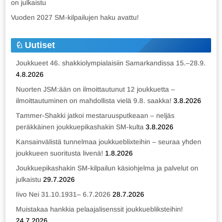
on julkaistu
Vuoden 2027 SM-kilpailujen haku avattu!
Uutiset
Joukkueet 46. shakkiolympialaisiin Samarkandissa 15.–28.9.
4.8.2026
Nuorten JSM:ään on ilmoittautunut 12 joukkuetta –
ilmoittautuminen on mahdollista vielä 9.8. saakka!
3.8.2026
Tammer-Shakki jatkoi mestaruusputkeaan – neljäs
peräkkäinen joukkuepikashakin SM-kulta
3.8.2026
Kansainvälistä tunnelmaa joukkueblixteihin – seuraa yhden
joukkueen suoritusta livenä!
1.8.2026
Joukkuepikashakin SM-kilpailun käsiohjelma ja palvelut on
julkaistu
29.7.2026
Iivo Nei 31.10.1931– 6.7.2026
28.7.2026
Muistakaa hankkia pelaajalisenssit joukkuebliksteihin!
24.7.2026