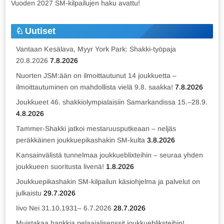
Vuoden 2027 SM-kilpailujen haku avattu!
Uutiset
Vantaan Kesälava, Myyr York Park: Shakki-työpaja
20.8.2026
7.8.2026
Nuorten JSM:ään on ilmoittautunut 14 joukkuetta –
ilmoittautuminen on mahdollista vielä 9.8. saakka!
7.8.2026
Joukkueet 46. shakkiolympialaisiin Samarkandissa 15.–28.9.
4.8.2026
Tammer-Shakki jatkoi mestaruusputkeaan – neljäs
peräkkäinen joukkuepikashakin SM-kulta
3.8.2026
Kansainvälistä tunnelmaa joukkueblixteihin – seuraa yhden
joukkueen suoritusta livenä!
1.8.2026
Joukkuepikashakin SM-kilpailun käsiohjelma ja palvelut on
julkaistu
29.7.2026
Iivo Nei 31.10.1931– 6.7.2026
28.7.2026
Muistakaa hankkia pelaajalisenssit joukkuebliksteihin!