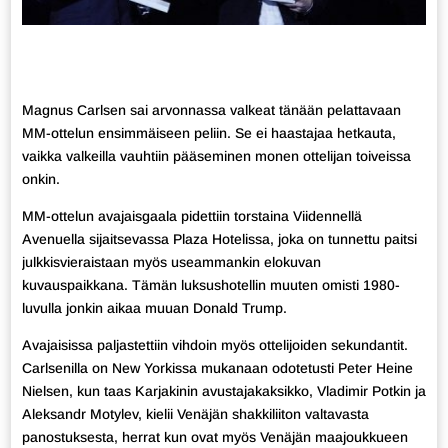
Magnus Carlsen sai arvonnassa valkeat tänään pelattavaan
MM-ottelun ensimmäiseen peliin. Se ei haastajaa hetkauta,
vaikka valkeilla vauhtiin pääseminen monen ottelijan toiveissa
onkin.
MM-ottelun avajaisgaala pidettiin torstaina Viidennellä
Avenuella sijaitsevassa Plaza Hotelissa, joka on tunnettu paitsi
julkkisvieraistaan myös useammankin elokuvan
kuvauspaikkana. Tämän luksushotellin muuten omisti 1980-
luvulla jonkin aikaa muuan Donald Trump.
Avajaisissa paljastettiin vihdoin myös ottelijoiden sekundantit.
Carlsenilla on New Yorkissa mukanaan odotetusti Peter Heine
Nielsen, kun taas Karjakinin avustajakaksikko, Vladimir Potkin ja
Aleksandr Motylev, kielii Venäjän shakkiliiton valtavasta
panostuksesta, herrat kun ovat myös Venäjän maajoukkueen