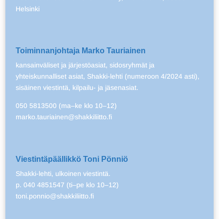
Helsinki
Toiminnanjohtaja Marko Tauriainen
kansainväliset ja järjestöasiat, sidosryhmät ja
yhteiskunnalliset asiat, Shakki-lehti (numeroon 4/2024 asti),
sisäinen viestintä, kilpailu- ja jäsenasiat.
050 5813500 (ma–ke klo 10–12)
marko.tauriainen@shakkiliitto.fi
Viestintäpäällikkö Toni Pönniö
Shakki-lehti, ulkoinen viestintä.
p. 040 4851547 (ti–pe klo 10–12)
toni.ponnio@shakkiliitto.fi