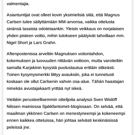
valmentajia.
Asiantuntijat ovat olleet kovin yksimielisiä siitä, että Magnus
Carlsen tulee säilyttämään MM-arvonsa, vaikka ottelusta
sinänsä tasaista odotetaankin. Yleisin veikkaus on norjalaisen
yhden pisteen voitto, mihin tulokseen päätyivät tahoillaan mm.
Nigel Short ja Lars Grahn.
Aftenpostenissa arveltiin Magnuksen voitontahdon,
kokemuksen ja luovuuden riittävän voittoon, mutta varoiteltiin
samalla Karjakinin kyvystä puolustautua erittäin sitkeästi.
Toinen kysymysmerkki liittyy avauksiin, joka ei tunnetusti
koskaan ole ollut Carlsenin vahvin osa-alue. Tähän haastajan
nimekäs avustajakaarti yrittää nyt iskeä.
Vieläkin perusteellisemmin ottelijoita analysoi Sven Wislöff
Nilssen mainiossa Sjakkfantomet-blogissaan. On selvää, että
maailman ykkönen Carlsen on menestyneempi ja kokeneempi
ennen kaikkea otteluissa, hän johtaa selvästi keskinäisissä
peleissä jne.