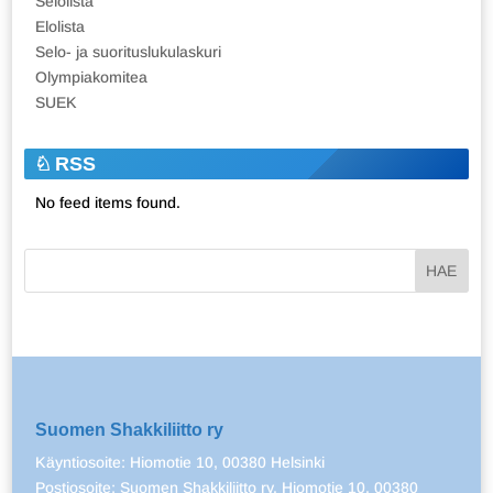
Selolista
Elolista
Selo- ja suorituslukulaskuri
Olympiakomitea
SUEK
RSS
No feed items found.
Suomen Shakkiliitto ry
Käyntiosoite: Hiomotie 10, 00380 Helsinki
Postiosoite: Suomen Shakkiliitto ry, Hiomotie 10, 00380