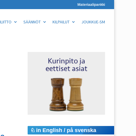
Materiaalipankki
LIITTO
SÄÄNNÖT
KILPAILUT
JOUKKUE-SM
in English / på svenska