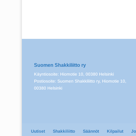
Suomen Shakkiliitto ry
Käyntiosoite: Hiomotie 10, 00380 Helsinki
Postiosoite: Suomen Shakkiliitto ry, Hiomotie 10,
00380 Helsinki
Uutiset
Shakkiliitto
Säännöt
Kilpailut
J