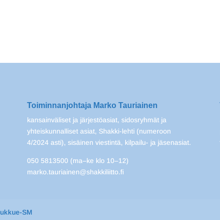
Toiminnanjohtaja Marko Tauriainen
kansainväliset ja järjestöasiat, sidosryhmät ja
yhteiskunnalliset asiat, Shakki-lehti (numeroon
4/2024 asti), sisäinen viestintä, kilpailu- ja jäsenasiat.
050 5813500 (ma–ke klo 10–12)
marko.tauriainen@shakkiliitto.fi
oukkue-SM