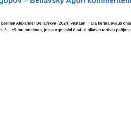
 Agopov – Beliavsky Agon kommenteil
peliinsä Alexander Beliavskya (2624) vastaan. Tällä kertaa avaus ohja
lasi 6.-Lc5-muunnelmaa, jossa Ago vältti 8.a4:llä alkavat terävät pääjatk