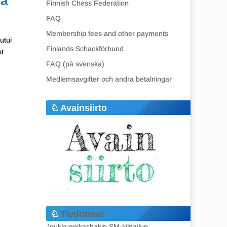
la
Finnish Chess Federation
FAQ
Membership fees and other payments
utui
Finlands Schackförbund
ot
FAQ (på svenska)
Medlemsavgifter och andra betalningar
Avainsiirto
Tiedotteet
Joukkuepikashakin SM-kilpailun