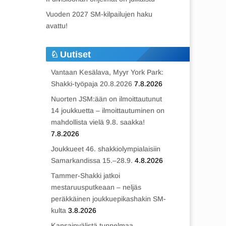
Vuoden 2027 SM-kilpailujen haku
avattu!
Uutiset
Vantaan Kesälava, Myyr York Park:
Shakki-työpaja 20.8.2026
7.8.2026
Nuorten JSM:ään on ilmoittautunut
14 joukkuetta – ilmoittautuminen on
mahdollista vielä 9.8. saakka!
7.8.2026
Joukkueet 46. shakkiolympialaisiin
Samarkandissa 15.–28.9.
4.8.2026
Tammer-Shakki jatkoi
mestaruusputkeaan – neljäs
peräkkäinen joukkuepikashakin SM-
kulta
3.8.2026
Kansainvälistä tunnelmaa