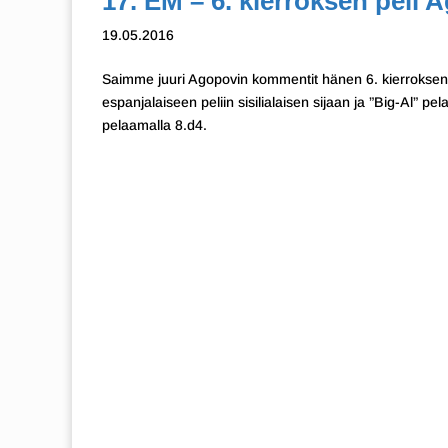
17. EM – 6. kierroksen peli
19.05.2016
Saimme juuri Agopovin kommentit hänen 6. kierroksen 
espanjalaiseen peliin sisilialaisen sijaan ja ”Big-Al” pe
pelaamalla 8.d4.