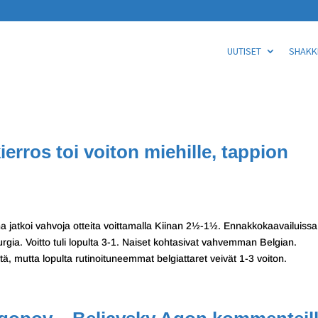
UUTISET
SHAKKI
ierros toi voiton miehille, tappion
ina jatkoi vahvoja otteita voittamalla Kiinan 2½-1½. Ennakkokaavailuissa
ia. Voitto tuli lopulta 3-1. Naiset kohtasivat vahvemman Belgian.
tä, mutta lopulta rutinoituneemmat belgiattaret veivät 1-3 voiton.