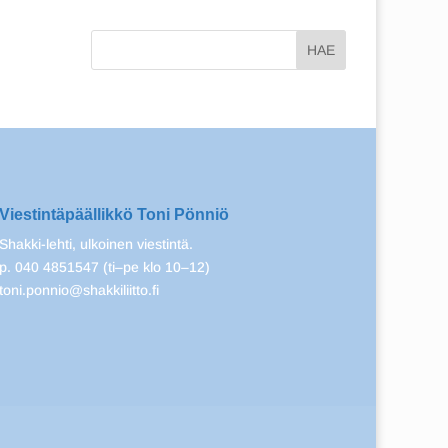
Viestintäpäällikkö Toni Pönniö
Shakki-lehti, ulkoinen viestintä.
p. 040 4851547 (ti–pe klo 10–12)
toni.ponnio@shakkiliitto.fi