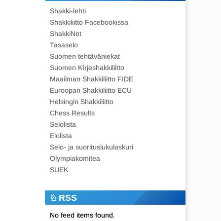
Shakki-lehti
Shakkiliitto Facebookissa
ShakkiNet
Tasaselo
Suomen tehtäväniekat
Suomen Kirjeshakkiliitto
Maailman Shakkiliitto FIDE
Euroopan Shakkiliitto ECU
Helsingin Shakkiliitto
Chess Results
Selolista
Elolista
Selo- ja suorituslukulaskuri
Olympiakomitea
SUEK
RSS
No feed items found.