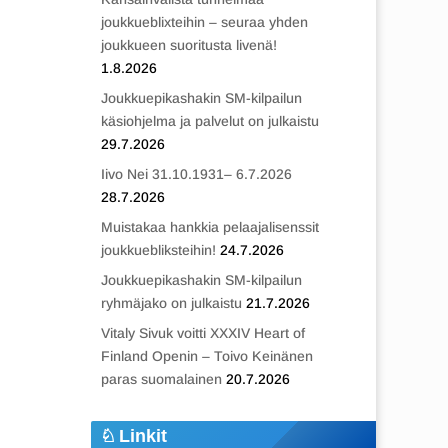
joukkueblixteihin – seuraa yhden
joukkueen suoritusta livenä!
1.8.2026
Joukkuepikashakin SM-kilpailun
käsiohjelma ja palvelut on julkaistu
29.7.2026
Iivo Nei 31.10.1931– 6.7.2026
28.7.2026
Muistakaa hankkia pelaajalisenssit
joukkuebliksteihin!
24.7.2026
Joukkuepikashakin SM-kilpailun
ryhmäjako on julkaistu
21.7.2026
Vitaly Sivuk voitti XXXIV Heart of
Finland Openin – Toivo Keinänen
paras suomalainen
20.7.2026
Linkit