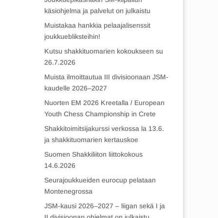
käsiohjelma ja palvelut on julkaistu
Muistakaa hankkia pelaajalisenssit
joukkuebliksteihin!
Kutsu shakkituomarien kokoukseen su
26.7.2026
Muista ilmoittautua III divisioonaan JSM-
kaudelle 2026–2027
Nuorten EM 2026 Kreetalla / European
Youth Chess Championship in Crete
Shakkitoimitsijakurssi verkossa la 13.6.
ja shakkituomarien kertauskoe
Suomen Shakkiliiton liittokokous
14.6.2026
Seurajoukkueiden eurocup pelataan
Montenegrossa
JSM-kausi 2026–2027 – liigan sekä I ja
II divisioonan ohjelmat on julkaistu