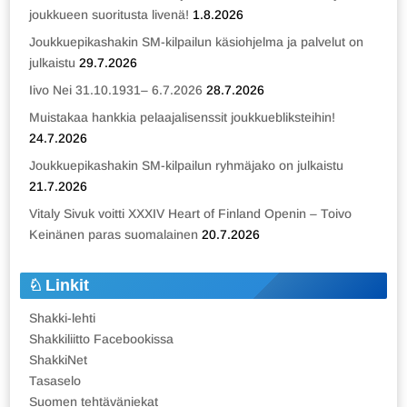
joukkueen suoritusta livenä!
1.8.2026
Joukkuepikashakin SM-kilpailun käsiohjelma ja palvelut on
julkaistu
29.7.2026
Iivo Nei 31.10.1931– 6.7.2026
28.7.2026
Muistakaa hankkia pelaajalisenssit joukkuebliksteihin!
24.7.2026
Joukkuepikashakin SM-kilpailun ryhmäjako on julkaistu
21.7.2026
Vitaly Sivuk voitti XXXIV Heart of Finland Openin – Toivo
Keinänen paras suomalainen
20.7.2026
Linkit
Shakki-lehti
Shakkiliitto Facebookissa
ShakkiNet
Tasaselo
Suomen tehtäväniekat