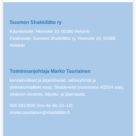
Suomen Shakkiliitto ry
Käyntiosoite: Hiomotie 10, 00380 Helsinki
Postiosoite: Suomen Shakkiliitto ry, Hiomotie 10, 00380
Helsinki
Toiminnanjohtaja Marko Tauriainen
kansainväliset ja järjestöasiat, sidosryhmät ja
yhteiskunnalliset asiat, Shakki-lehti (numeroon 4/2024 asti),
sisäinen viestintä, kilpailu- ja jäsenasiat.
050 5813500 (ma–ke klo 10–12)
marko.tauriainen@shakkiliitto.fi