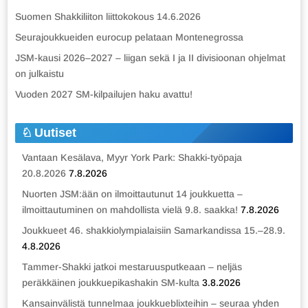
Suomen Shakkiliiton liittokokous 14.6.2026
Seurajoukkueiden eurocup pelataan Montenegrossa
JSM-kausi 2026–2027 – liigan sekä I ja II divisioonan ohjelmat
on julkaistu
Vuoden 2027 SM-kilpailujen haku avattu!
Uutiset
Vantaan Kesälava, Myyr York Park: Shakki-työpaja
20.8.2026
7.8.2026
Nuorten JSM:ään on ilmoittautunut 14 joukkuetta –
ilmoittautuminen on mahdollista vielä 9.8. saakka!
7.8.2026
Joukkueet 46. shakkiolympialaisiin Samarkandissa 15.–28.9.
4.8.2026
Tammer-Shakki jatkoi mestaruusputkeaan – neljäs
peräkkäinen joukkuepikashakin SM-kulta
3.8.2026
Kansainvälistä tunnelmaa joukkueblixteihin – seuraa yhden