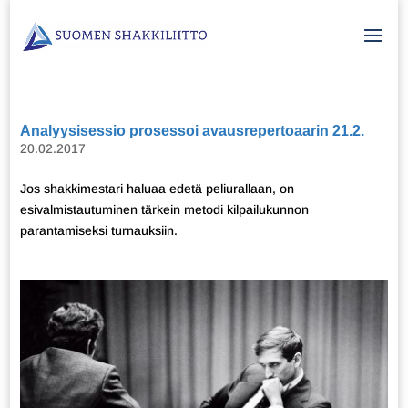
Analyysisessio prosessoi avausrepertoaarin 21.2.
20.02.2017
Jos shakkimestari haluaa edetä peliurallaan, on
esivalmistautuminen tärkein metodi kilpailukunnon
parantamiseksi turnauksiin.