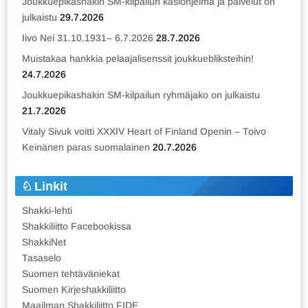
Joukkuepikashakin SM-kilpailun käsiohjelma ja palvelut on
julkaistu
29.7.2026
Iivo Nei 31.10.1931– 6.7.2026
28.7.2026
Muistakaa hankkia pelaajalisenssit joukkuebliksteihin!
24.7.2026
Joukkuepikashakin SM-kilpailun ryhmäjako on julkaistu
21.7.2026
Vitaly Sivuk voitti XXXIV Heart of Finland Openin – Toivo
Keinänen paras suomalainen
20.7.2026
Linkit
Shakki-lehti
Shakkiliitto Facebookissa
ShakkiNet
Tasaselo
Suomen tehtäväniekat
Suomen Kirjeshakkiliitto
Maailman Shakkiliitto FIDE