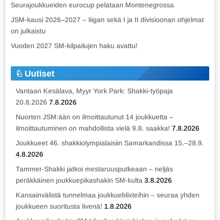
Seurajoukkueiden eurocup pelataan Montenegrossa
JSM-kausi 2026–2027 – liigan sekä I ja II divisioonan ohjelmat
on julkaistu
Vuoden 2027 SM-kilpailujen haku avattu!
Uutiset
Vantaan Kesälava, Myyr York Park: Shakki-työpaja
20.8.2026
7.8.2026
Nuorten JSM:ään on ilmoittautunut 14 joukkuetta –
ilmoittautuminen on mahdollista vielä 9.8. saakka!
7.8.2026
Joukkueet 46. shakkiolympialaisiin Samarkandissa 15.–28.9.
4.8.2026
Tammer-Shakki jatkoi mestaruusputkeaan – neljäs
peräkkäinen joukkuepikashakin SM-kulta
3.8.2026
Kansainvälistä tunnelmaa joukkueblixteihin – seuraa yhden
joukkueen suoritusta livenä!
1.8.2026