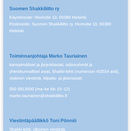
Suomen Shakkiliitto ry
Käyntiosoite: Hiomotie 10, 00380 Helsinki
Postiosoite: Suomen Shakkiliitto ry, Hiomotie 10, 00380
Helsinki
Toiminnanjohtaja Marko Tauriainen
kansainväliset ja järjestöasiat, sidosryhmät ja
yhteiskunnalliset asiat, Shakki-lehti (numeroon 4/2024 asti),
sisäinen viestintä, kilpailu- ja jäsenasiat.
050 5813500 (ma–ke klo 10–12)
marko.tauriainen@shakkiliitto.fi
Viestintäpäällikkö Toni Pönniö
Shakki-lehti, ulkoinen viestintä.