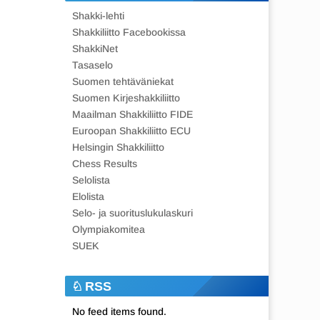
Shakki-lehti
Shakkiliitto Facebookissa
ShakkiNet
Tasaselo
Suomen tehtäväniekat
Suomen Kirjeshakkiliitto
Maailman Shakkiliitto FIDE
Euroopan Shakkiliitto ECU
Helsingin Shakkiliitto
Chess Results
Selolista
Elolista
Selo- ja suorituslukulaskuri
Olympiakomitea
SUEK
RSS
No feed items found.