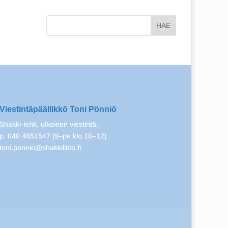
Viestintäpäällikkö Toni Pönniö
Shakki-lehti, ulkoinen viestintä.
p. 040 4851547 (ti–pe klo 10–12)
toni.ponnio@shakkiliitto.fi