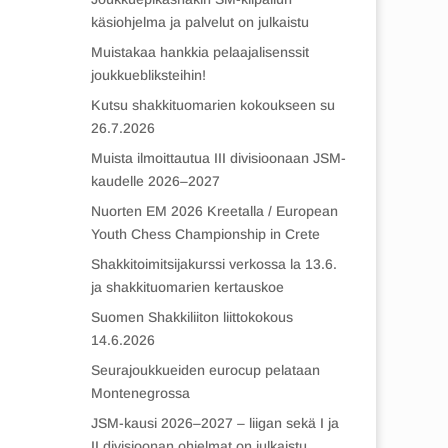
käsiohjelma ja palvelut on julkaistu
Muistakaa hankkia pelaajalisenssit
joukkuebliksteihin!
Kutsu shakkituomarien kokoukseen su
26.7.2026
Muista ilmoittautua III divisioonaan JSM-
kaudelle 2026–2027
Nuorten EM 2026 Kreetalla / European
Youth Chess Championship in Crete
Shakkitoimitsijakurssi verkossa la 13.6.
ja shakkituomarien kertauskoe
Suomen Shakkiliiton liittokokous
14.6.2026
Seurajoukkueiden eurocup pelataan
Montenegrossa
JSM-kausi 2026–2027 – liigan sekä I ja
II divisioonan ohjelmat on julkaistu