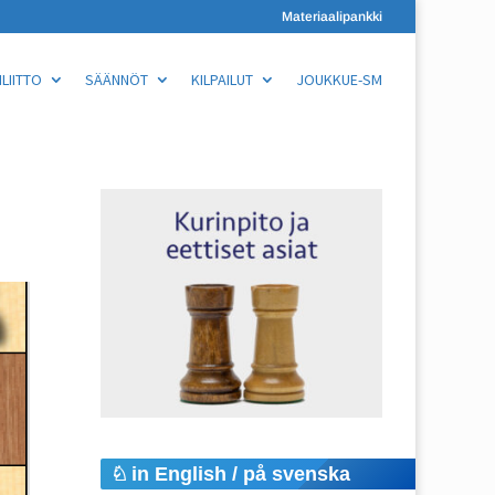
Materiaalipankki
LIITTO
SÄÄNNÖT
KILPAILUT
JOUKKUE-SM
in English / på svenska