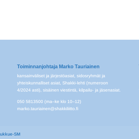
Toiminnanjohtaja Marko Tauriainen
kansainväliset ja järjestöasiat, sidosryhmät ja
yhteiskunnalliset asiat, Shakki-lehti (numeroon
4/2024 asti), sisäinen viestintä, kilpailu- ja jäsenasiat.
050 5813500 (ma–ke klo 10–12)
marko.tauriainen@shakkiliitto.fi
oukkue-SM