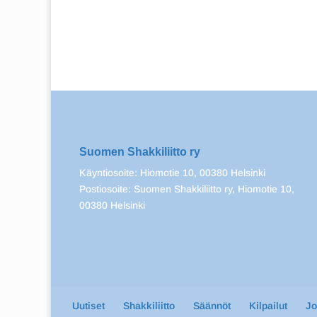
Suomen Shakkiliitto ry
Käyntiosoite: Hiomotie 10, 00380 Helsinki
Postiosoite: Suomen Shakkiliitto ry, Hiomotie 10,
00380 Helsinki
Uutiset
Shakkiliitto
Säännöt
Kilpailut
J