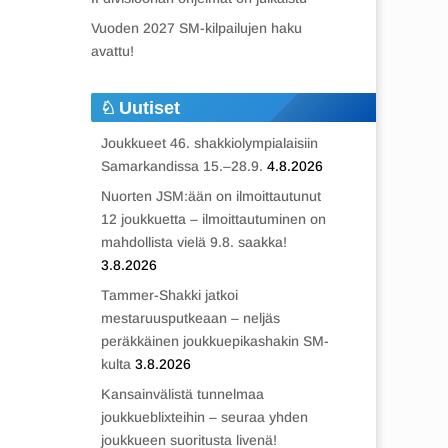
Vuoden 2027 SM-kilpailujen haku
avattu!
Uutiset
Joukkueet 46. shakkiolympialaisiin
Samarkandissa 15.–28.9.
4.8.2026
Nuorten JSM:ään on ilmoittautunut
12 joukkuetta – ilmoittautuminen on
mahdollista vielä 9.8. saakka!
3.8.2026
Tammer-Shakki jatkoi
mestaruusputkeaan – neljäs
peräkkäinen joukkuepikashakin SM-
kulta
3.8.2026
Kansainvälistä tunnelmaa
joukkueblixteihin – seuraa yhden
joukkueen suoritusta livenä!