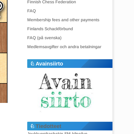
Finnish Chess Federation
FAQ
Membership fees and other payments
Finlands Schackförbund
FAQ (på svenska)
Medlemsavgifter och andra betalningar
Avainsiirto
Tiedotteet
Joukkuepikashakin SM-kilpailun