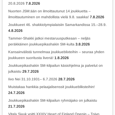
20.8.2026
7.8.2026
Nuorten JSM:ään on ilmoittautunut 14 joukkuetta –
ilmoittautuminen on mahdollista vielä 9.8. saakka!
7.8.2026
Joukkueet 46. shakkiolympialaisiin Samarkandissa 15.–28.9.
4.8.2026
Tammer-Shakki jatkoi mestaruusputkeaan – neljäs
peräkkäinen joukkuepikashakin SM-kulta
3.8.2026
Kansainvälistä tunnelmaa joukkueblixteihin – seuraa yhden
joukkueen suoritusta livenä!
1.8.2026
Joukkuepikashakin SM-kilpailun käsiohjelma ja palvelut on
julkaistu
29.7.2026
Iivo Nei 31.10.1931– 6.7.2026
28.7.2026
Muistakaa hankkia pelaajalisenssit joukkuebliksteihin!
24.7.2026
Joukkuepikashakin SM-kilpailun ryhmäjako on julkaistu
21.7.2026
Vitaly Sivuk voitti XXXIV Heart of Finland Openin – Toivo