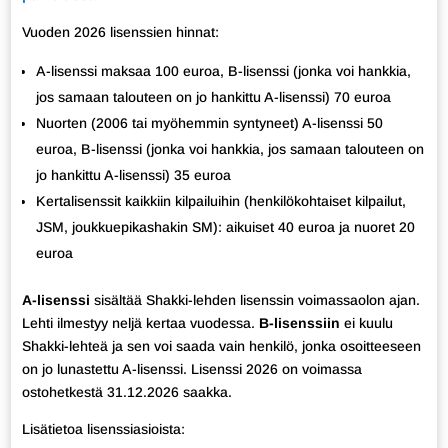
Vuoden 2026 lisenssien hinnat:
A-lisenssi maksaa 100 euroa, B-lisenssi (jonka voi hankkia,
jos samaan talouteen on jo hankittu A-lisenssi) 70 euroa
Nuorten (2006 tai myöhemmin syntyneet) A-lisenssi 50
euroa, B-lisenssi (jonka voi hankkia, jos samaan talouteen on
jo hankittu A-lisenssi) 35 euroa
Kertalisenssit kaikkiin kilpailuihin (henkilökohtaiset kilpailut,
JSM, joukkuepikashakin SM): aikuiset 40 euroa ja nuoret 20
euroa
A-lisenssi
sisältää Shakki-lehden lisenssin voimassaolon ajan.
Lehti ilmestyy neljä kertaa vuodessa.
B-lisenssiin
ei kuulu
Shakki-lehteä ja sen voi saada vain henkilö, jonka osoitteeseen
on jo lunastettu A-lisenssi. Lisenssi 2026 on voimassa
ostohetkestä 31.12.2026 saakka.
Lisätietoa lisenssiasioista: