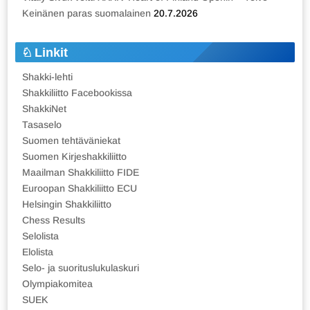
Keinänen paras suomalainen
20.7.2026
Linkit
Shakki-lehti
Shakkiliitto Facebookissa
ShakkiNet
Tasaselo
Suomen tehtäväniekat
Suomen Kirjeshakkiliitto
Maailman Shakkiliitto FIDE
Euroopan Shakkiliitto ECU
Helsingin Shakkiliitto
Chess Results
Selolista
Elolista
Selo- ja suorituslukulaskuri
Olympiakomitea
SUEK