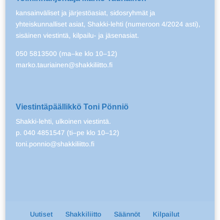
kansainväliset ja järjestöasiat, sidosryhmät ja
yhteiskunnalliset asiat, Shakki-lehti (numeroon 4/2024 asti),
sisäinen viestintä, kilpailu- ja jäsenasiat.
050 5813500 (ma–ke klo 10–12)
marko.tauriainen@shakkiliitto.fi
Viestintäpäällikkö Toni Pönniö
Shakki-lehti, ulkoinen viestintä.
p. 040 4851547 (ti–pe klo 10–12)
toni.ponnio@shakkiliitto.fi
Uutiset
Shakkiliitto
Säännöt
Kilpailut