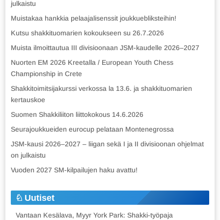
julkaistu
Muistakaa hankkia pelaajalisenssit joukkuebliksteihin!
Kutsu shakkituomarien kokoukseen su 26.7.2026
Muista ilmoittautua III divisioonaan JSM-kaudelle 2026–2027
Nuorten EM 2026 Kreetalla / European Youth Chess
Championship in Crete
Shakkitoimitsijakurssi verkossa la 13.6. ja shakkituomarien
kertauskoe
Suomen Shakkiliiton liittokokous 14.6.2026
Seurajoukkueiden eurocup pelataan Montenegrossa
JSM-kausi 2026–2027 – liigan sekä I ja II divisioonan ohjelmat
on julkaistu
Vuoden 2027 SM-kilpailujen haku avattu!
Uutiset
Vantaan Kesälava, Myyr York Park: Shakki-työpaja