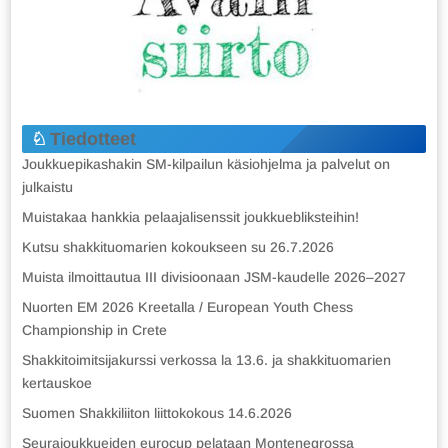
Tiedotteet
Joukkuepikashakin SM-kilpailun käsiohjelma ja palvelut on
julkaistu
Muistakaa hankkia pelaajalisenssit joukkuebliksteihin!
Kutsu shakkituomarien kokoukseen su 26.7.2026
Muista ilmoittautua III divisioonaan JSM-kaudelle 2026–2027
Nuorten EM 2026 Kreetalla / European Youth Chess
Championship in Crete
Shakkitoimitsijakurssi verkossa la 13.6. ja shakkituomarien
kertauskoe
Suomen Shakkiliiton liittokokous 14.6.2026
Seurajoukkueiden eurocup pelataan Montenegrossa