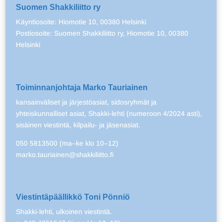
Suomen Shakkiliitto ry
Käyntiosoite: Hiomotie 10, 00380 Helsinki
Postiosoite: Suomen Shakkiliitto ry, Hiomotie 10, 00380
Helsinki
Toiminnanjohtaja Marko Tauriainen
kansainväliset ja järjestöasiat, sidosryhmät ja
yhteiskunnalliset asiat, Shakki-lehti (numeroon 4/2024 asti),
sisäinen viestintä, kilpailu- ja jäsenasiat.
050 5813500 (ma–ke klo 10–12)
marko.tauriainen@shakkiliitto.fi
Viestintäpäällikkö Toni Pönniö
Shakki-lehti, ulkoinen viestintä.