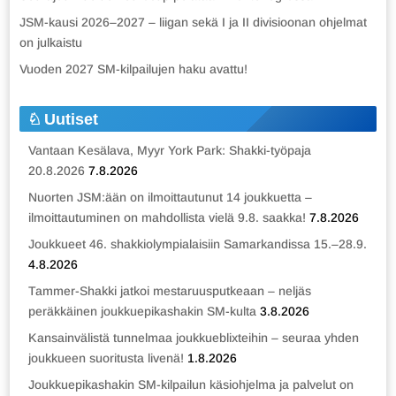
JSM-kausi 2026–2027 – liigan sekä I ja II divisioonan ohjelmat
on julkaistu
Vuoden 2027 SM-kilpailujen haku avattu!
Uutiset
Vantaan Kesälava, Myyr York Park: Shakki-työpaja
20.8.2026
7.8.2026
Nuorten JSM:ään on ilmoittautunut 14 joukkuetta –
ilmoittautuminen on mahdollista vielä 9.8. saakka!
7.8.2026
Joukkueet 46. shakkiolympialaisiin Samarkandissa 15.–28.9.
4.8.2026
Tammer-Shakki jatkoi mestaruusputkeaan – neljäs
peräkkäinen joukkuepikashakin SM-kulta
3.8.2026
Kansainvälistä tunnelmaa joukkueblixteihin – seuraa yhden
joukkueen suoritusta livenä!
1.8.2026
Joukkuepikashakin SM-kilpailun käsiohjelma ja palvelut on