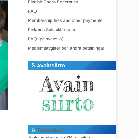
Finnish Chess Federation
FAQ
Membership fees and other payments
Finlands Schackförbund
FAQ (på svenska)
Medlemsavgifter och andra betalningar
Avainsiirto
Tiedotteet
Joukkuepikashakin SM-kilpailun