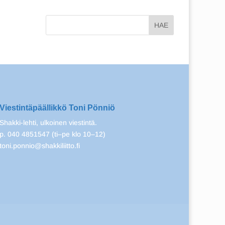
Viestintäpäällikkö Toni Pönniö
Shakki-lehti, ulkoinen viestintä.
p. 040 4851547 (ti–pe klo 10–12)
toni.ponnio@shakkiliitto.fi