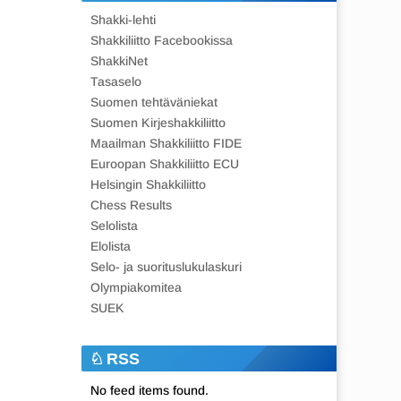
Shakki-lehti
Shakkiliitto Facebookissa
ShakkiNet
Tasaselo
Suomen tehtäväniekat
Suomen Kirjeshakkiliitto
Maailman Shakkiliitto FIDE
Euroopan Shakkiliitto ECU
Helsingin Shakkiliitto
Chess Results
Selolista
Elolista
Selo- ja suorituslukulaskuri
Olympiakomitea
SUEK
RSS
No feed items found.