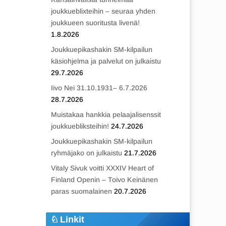
joukkueblixteihin – seuraa yhden
joukkueen suoritusta livenä!
1.8.2026
Joukkuepikashakin SM-kilpailun
käsiohjelma ja palvelut on julkaistu
29.7.2026
Iivo Nei 31.10.1931– 6.7.2026
28.7.2026
Muistakaa hankkia pelaajalisenssit
joukkuebliksteihin!
24.7.2026
Joukkuepikashakin SM-kilpailun
ryhmäjako on julkaistu
21.7.2026
Vitaly Sivuk voitti XXXIV Heart of
Finland Openin – Toivo Keinänen
paras suomalainen
20.7.2026
Linkit