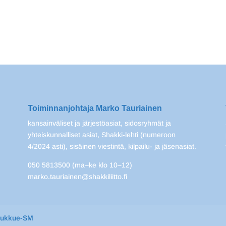
Toiminnanjohtaja Marko Tauriainen
kansainväliset ja järjestöasiat, sidosryhmät ja
yhteiskunnalliset asiat, Shakki-lehti (numeroon
4/2024 asti), sisäinen viestintä, kilpailu- ja jäsenasiat.
050 5813500 (ma–ke klo 10–12)
marko.tauriainen@shakkiliitto.fi
oukkue-SM