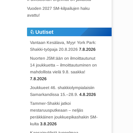
Vuoden 2027 SM-kilpailujen haku
avattu!
Uutiset
Vantaan Kesälava, Myyr York Park:
Shakki-työpaja 20.8.2026
7.8.2026
Nuorten JSM:ään on ilmoittautunut
14 joukkuetta – ilmoittautuminen on
mahdollista vielä 9.8. saakka!
7.8.2026
Joukkueet 46. shakkiolympialaisiin
Samarkandissa 15.–28.9.
4.8.2026
Tammer-Shakki jatkoi
mestaruusputkeaan – neljäs
peräkkäinen joukkuepikashakin SM-
kulta
3.8.2026
Kansainvälistä tunnelmaa