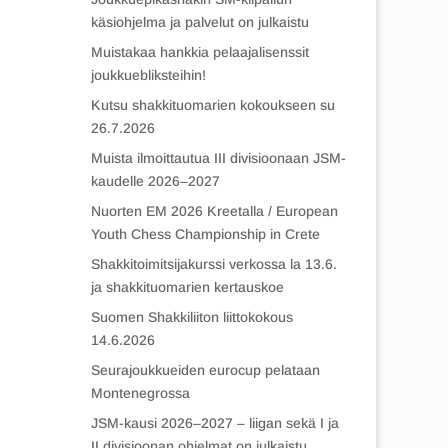
käsiohjelma ja palvelut on julkaistu
Muistakaa hankkia pelaajalisenssit
joukkuebliksteihin!
Kutsu shakkituomarien kokoukseen su
26.7.2026
Muista ilmoittautua III divisioonaan JSM-
kaudelle 2026–2027
Nuorten EM 2026 Kreetalla / European
Youth Chess Championship in Crete
Shakkitoimitsijakurssi verkossa la 13.6.
ja shakkituomarien kertauskoe
Suomen Shakkiliiton liittokokous
14.6.2026
Seurajoukkueiden eurocup pelataan
Montenegrossa
JSM-kausi 2026–2027 – liigan sekä I ja
II divisioonan ohjelmat on julkaistu