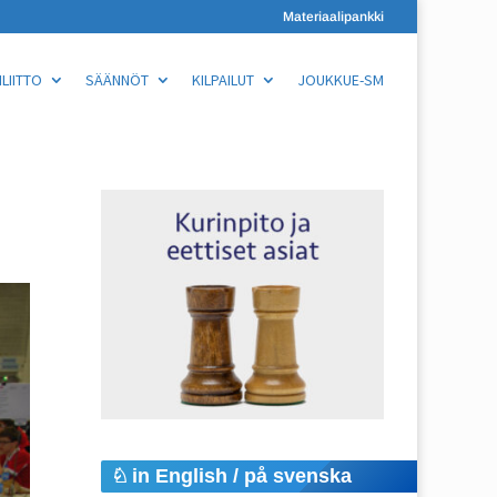
Materiaalipankki
LIITTO
SÄÄNNÖT
KILPAILUT
JOUKKUE-SM
in English / på svenska