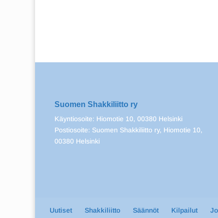
Suomen Shakkiliitto ry
Käyntiosoite: Hiomotie 10, 00380 Helsinki
Postiosoite: Suomen Shakkiliitto ry, Hiomotie 10,
00380 Helsinki
Uutiset
Shakkiliitto
Säännöt
Kilpailut
J