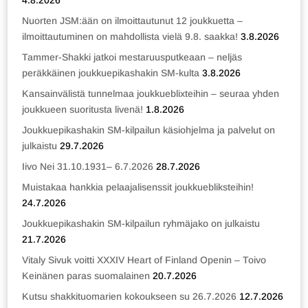
4.8.2026
Nuorten JSM:ään on ilmoittautunut 12 joukkuetta –
ilmoittautuminen on mahdollista vielä 9.8. saakka!
3.8.2026
Tammer-Shakki jatkoi mestaruusputkeaan – neljäs
peräkkäinen joukkuepikashakin SM-kulta
3.8.2026
Kansainvälistä tunnelmaa joukkueblixteihin – seuraa yhden
joukkueen suoritusta livenä!
1.8.2026
Joukkuepikashakin SM-kilpailun käsiohjelma ja palvelut on
julkaistu
29.7.2026
Iivo Nei 31.10.1931– 6.7.2026
28.7.2026
Muistakaa hankkia pelaajalisenssit joukkuebliksteihin!
24.7.2026
Joukkuepikashakin SM-kilpailun ryhmäjako on julkaistu
21.7.2026
Vitaly Sivuk voitti XXXIV Heart of Finland Openin – Toivo
Keinänen paras suomalainen
20.7.2026
Kutsu shakkituomarien kokoukseen su 26.7.2026
12.7.2026