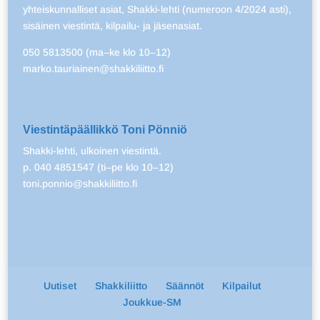
yhteiskunnalliset asiat, Shakki-lehti (numeroon 4/2024 asti),
sisäinen viestintä, kilpailu- ja jäsenasiat.
050 5813500 (ma–ke klo 10–12)
marko.tauriainen@shakkiliitto.fi
Viestintäpäällikkö Toni Pönniö
Shakki-lehti, ulkoinen viestintä.
p. 040 4851547 (ti–pe klo 10–12)
toni.ponnio@shakkiliitto.fi
Uutiset
Shakkiliitto
Säännöt
Kilpailut
Joukkue-SM