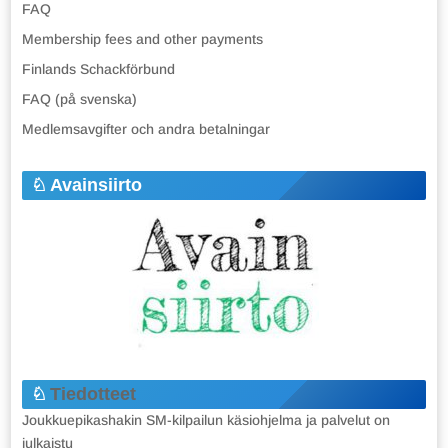
FAQ
Membership fees and other payments
Finlands Schackförbund
FAQ (på svenska)
Medlemsavgifter och andra betalningar
Avainsiirto
Tiedotteet
Joukkuepikashakin SM-kilpailun käsiohjelma ja palvelut on
julkaistu