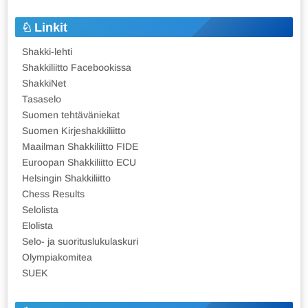
Linkit
Shakki-lehti
Shakkiliitto Facebookissa
ShakkiNet
Tasaselo
Suomen tehtäväniekat
Suomen Kirjeshakkiliitto
Maailman Shakkiliitto FIDE
Euroopan Shakkiliitto ECU
Helsingin Shakkiliitto
Chess Results
Selolista
Elolista
Selo- ja suorituslukulaskuri
Olympiakomitea
SUEK