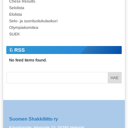
Chess Results
Selolista
Elolista
Selo- ja suorituslukulaskuri
Olympiakomitea
SUEK
RSS
No feed items found.
Suomen Shakkiliitto ry
Käyntiosoite: Hiomotie 10, 00380 Helsinki