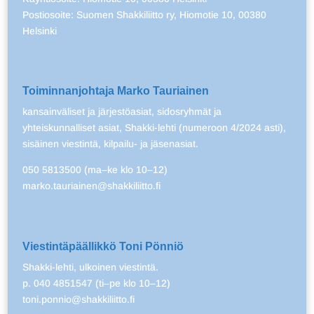
Postiosoite: Suomen Shakkiliitto ry, Hiomotie 10, 00380
Helsinki
Toiminnanjohtaja Marko Tauriainen
kansainväliset ja järjestöasiat, sidosryhmät ja
yhteiskunnalliset asiat, Shakki-lehti (numeroon 4/2024 asti),
sisäinen viestintä, kilpailu- ja jäsenasiat.
050 5813500 (ma–ke klo 10–12)
marko.tauriainen@shakkiliitto.fi
Viestintäpäällikkö Toni Pönniö
Shakki-lehti, ulkoinen viestintä.
p. 040 4851547 (ti–pe klo 10–12)
toni.ponnio@shakkiliitto.fi