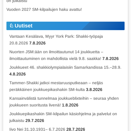
on julkaistu
Vuoden 2027 SM-kilpailujen haku avattu!
Uutiset
Vantaan Kesälava, Myyr York Park: Shakki-työpaja
20.8.2026
7.8.2026
Nuorten JSM:ään on ilmoittautunut 14 joukkuetta –
ilmoittautuminen on mahdollista vielä 9.8. saakka!
7.8.2026
Joukkueet 46. shakkiolympialaisiin Samarkandissa 15.–28.9.
4.8.2026
Tammer-Shakki jatkoi mestaruusputkeaan – neljäs
peräkkäinen joukkuepikashakin SM-kulta
3.8.2026
Kansainvälistä tunnelmaa joukkueblixteihin – seuraa yhden
joukkueen suoritusta livenä!
1.8.2026
Joukkuepikashakin SM-kilpailun käsiohjelma ja palvelut on
julkaistu
29.7.2026
Iivo Nei 31.10.1931– 6.7.2026
28.7.2026