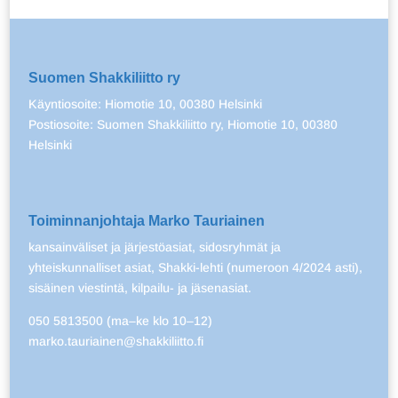
Suomen Shakkiliitto ry
Käyntiosoite: Hiomotie 10, 00380 Helsinki
Postiosoite: Suomen Shakkiliitto ry, Hiomotie 10, 00380
Helsinki
Toiminnanjohtaja Marko Tauriainen
kansainväliset ja järjestöasiat, sidosryhmät ja
yhteiskunnalliset asiat, Shakki-lehti (numeroon 4/2024 asti),
sisäinen viestintä, kilpailu- ja jäsenasiat.
050 5813500 (ma–ke klo 10–12)
marko.tauriainen@shakkiliitto.fi