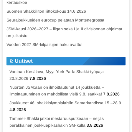
kertauskoe
Suomen Shakkiliiton liittokokous 14.6.2026
Seurajoukkueiden eurocup pelataan Montenegrossa
JSM-kausi 2026–2027 – liigan sekä I ja II divisioonan ohjelmat
on julkaistu
Vuoden 2027 SM-kilpailujen haku avattu!
Uutiset
Vantaan Kesälava, Myyr York Park: Shakki-työpaja
20.8.2026
7.8.2026
Nuorten JSM:ään on ilmoittautunut 14 joukkuetta –
ilmoittautuminen on mahdollista vielä 9.8. saakka!
7.8.2026
Joukkueet 46. shakkiolympialaisiin Samarkandissa 15.–28.9.
4.8.2026
Tammer-Shakki jatkoi mestaruusputkeaan – neljäs
peräkkäinen joukkuepikashakin SM-kulta
3.8.2026