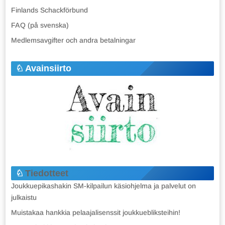
Finlands Schackförbund
FAQ (på svenska)
Medlemsavgifter och andra betalningar
Avainsiirto
Tiedotteet
Joukkuepikashakin SM-kilpailun käsiohjelma ja palvelut on
julkaistu
Muistakaa hankkia pelaajalisenssit joukkuebliksteihin!