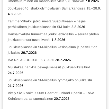
ilmoittautuminen on mahdollista vielä 9.8. saakka!
7.8.2026
Joukkueet 46. shakkiolympialaisiin Samarkandissa 15.–28.9.
4.8.2026
Tammer-Shakki jatkoi mestaruusputkeaan – neljäs
peräkkäinen joukkuepikashakin SM-kulta
3.8.2026
Kansainvälistä tunnelmaa joukkueblixteihin – seuraa yhden
joukkueen suoritusta livenä!
1.8.2026
Joukkuepikashakin SM-kilpailun käsiohjelma ja palvelut on
julkaistu
29.7.2026
Iivo Nei 31.10.1931– 6.7.2026
28.7.2026
Muistakaa hankkia pelaajalisenssit joukkuebliksteihin!
24.7.2026
Joukkuepikashakin SM-kilpailun ryhmäjako on julkaistu
21.7.2026
Vitaly Sivuk voitti XXXIV Heart of Finland Openin – Toivo
Keinänen paras suomalainen
20.7.2026