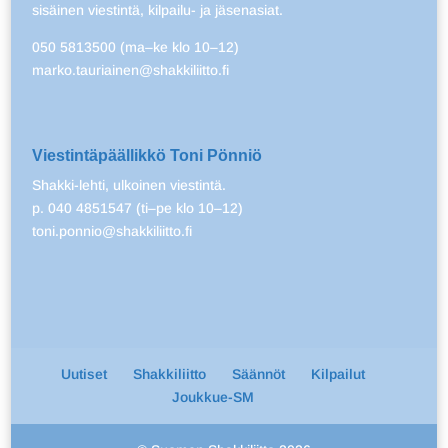
sisäinen viestintä, kilpailu- ja jäsenasiat.
050 5813500 (ma–ke klo 10–12)
marko.tauriainen@shakkiliitto.fi
Viestintäpäällikkö Toni Pönniö
Shakki-lehti, ulkoinen viestintä.
p. 040 4851547 (ti–pe klo 10–12)
toni.ponnio@shakkiliitto.fi
Uutiset
Shakkiliitto
Säännöt
Kilpailut
Joukkue-SM