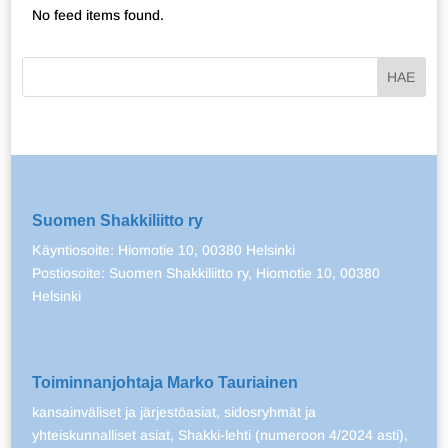
No feed items found.
Suomen Shakkiliitto ry
Käyntiosoite: Hiomotie 10, 00380 Helsinki
Postiosoite: Suomen Shakkiliitto ry, Hiomotie 10, 00380
Helsinki
Toiminnanjohtaja Marko Tauriainen
kansainväliset ja järjestöasiat, sidosryhmät ja
yhteiskunnalliset asiat, Shakki-lehti (numeroon 4/2024 asti),