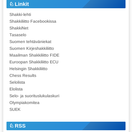
Linkit
Shakki-lehti
Shakkiliitto Facebookissa
ShakkiNet
Tasaselo
Suomen tehtäväniekat
Suomen Kirjeshakkiliitto
Maailman Shakkiliitto FIDE
Euroopan Shakkiliitto ECU
Helsingin Shakkiliitto
Chess Results
Selolista
Elolista
Selo- ja suorituslukulaskuri
Olympiakomitea
SUEK
RSS