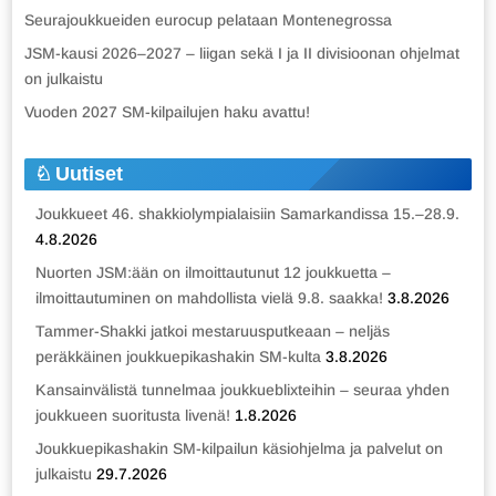
Seurajoukkueiden eurocup pelataan Montenegrossa
JSM-kausi 2026–2027 – liigan sekä I ja II divisioonan ohjelmat
on julkaistu
Vuoden 2027 SM-kilpailujen haku avattu!
Uutiset
Joukkueet 46. shakkiolympialaisiin Samarkandissa 15.–28.9.
4.8.2026
Nuorten JSM:ään on ilmoittautunut 12 joukkuetta –
ilmoittautuminen on mahdollista vielä 9.8. saakka!
3.8.2026
Tammer-Shakki jatkoi mestaruusputkeaan – neljäs
peräkkäinen joukkuepikashakin SM-kulta
3.8.2026
Kansainvälistä tunnelmaa joukkueblixteihin – seuraa yhden
joukkueen suoritusta livenä!
1.8.2026
Joukkuepikashakin SM-kilpailun käsiohjelma ja palvelut on
julkaistu
29.7.2026