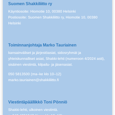
Suomen Shakkiliitto ry
Käyntiosoite: Hiomotie 10, 00380 Helsinki
Postiosoite: Suomen Shakkiliitto ry, Hiomotie 10, 00380
Helsinki
Toiminnanjohtaja Marko Tauriainen
kansainväliset ja järjestöasiat, sidosryhmät ja
yhteiskunnalliset asiat, Shakki-lehti (numeroon 4/2024 asti),
sisäinen viestintä, kilpailu- ja jäsenasiat.
050 5813500 (ma–ke klo 10–12)
marko.tauriainen@shakkiliitto.fi
Viestintäpäällikkö Toni Pönniö
Shakki-lehti, ulkoinen viestintä.