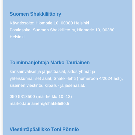
Suomen Shakkiliitto ry
Käyntiosoite: Hiomotie 10, 00380 Helsinki
Postiosoite: Suomen Shakkiliitto ry, Hiomotie 10, 00380
Helsinki
Toiminnanjohtaja Marko Tauriainen
kansainväliset ja järjestöasiat, sidosryhmät ja
yhteiskunnalliset asiat, Shakki-lehti (numeroon 4/2024 asti),
sisäinen viestintä, kilpailu- ja jäsenasiat.
050 5813500 (ma–ke klo 10–12)
marko.tauriainen@shakkiliitto.fi
Viestintäpäällikkö Toni Pönniö