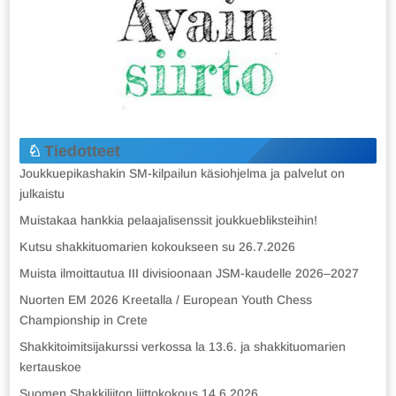
Tiedotteet
Joukkuepikashakin SM-kilpailun käsiohjelma ja palvelut on
julkaistu
Muistakaa hankkia pelaajalisenssit joukkuebliksteihin!
Kutsu shakkituomarien kokoukseen su 26.7.2026
Muista ilmoittautua III divisioonaan JSM-kaudelle 2026–2027
Nuorten EM 2026 Kreetalla / European Youth Chess
Championship in Crete
Shakkitoimitsijakurssi verkossa la 13.6. ja shakkituomarien
kertauskoe
Suomen Shakkiliiton liittokokous 14.6.2026