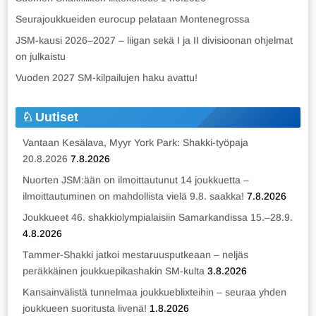
Seurajoukkueiden eurocup pelataan Montenegrossa
JSM-kausi 2026–2027 – liigan sekä I ja II divisioonan ohjelmat
on julkaistu
Vuoden 2027 SM-kilpailujen haku avattu!
Uutiset
Vantaan Kesälava, Myyr York Park: Shakki-työpaja
20.8.2026
7.8.2026
Nuorten JSM:ään on ilmoittautunut 14 joukkuetta –
ilmoittautuminen on mahdollista vielä 9.8. saakka!
7.8.2026
Joukkueet 46. shakkiolympialaisiin Samarkandissa 15.–28.9.
4.8.2026
Tammer-Shakki jatkoi mestaruusputkeaan – neljäs
peräkkäinen joukkuepikashakin SM-kulta
3.8.2026
Kansainvälistä tunnelmaa joukkueblixteihin – seuraa yhden
joukkueen suoritusta livenä!
1.8.2026