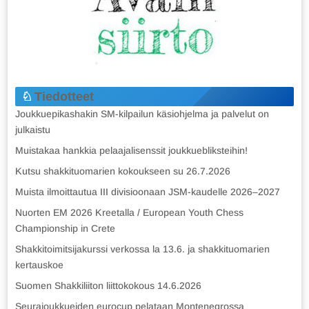
Tiedotteet
Joukkuepikashakin SM-kilpailun käsiohjelma ja palvelut on
julkaistu
Muistakaa hankkia pelaajalisenssit joukkuebliksteihin!
Kutsu shakkituomarien kokoukseen su 26.7.2026
Muista ilmoittautua III divisioonaan JSM-kaudelle 2026–2027
Nuorten EM 2026 Kreetalla / European Youth Chess
Championship in Crete
Shakkitoimitsijakurssi verkossa la 13.6. ja shakkituomarien
kertauskoe
Suomen Shakkiliiton liittokokous 14.6.2026
Seurajoukkueiden eurocup pelataan Montenegrossa