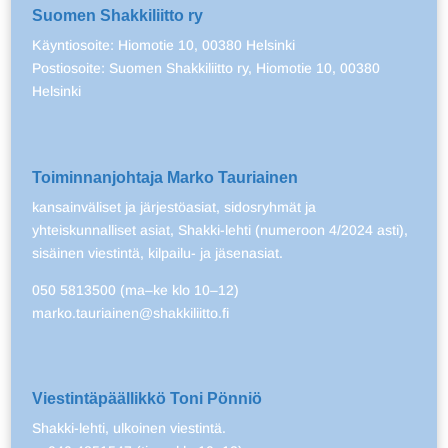
Suomen Shakkiliitto ry
Käyntiosoite: Hiomotie 10, 00380 Helsinki
Postiosoite: Suomen Shakkiliitto ry, Hiomotie 10, 00380
Helsinki
Toiminnanjohtaja Marko Tauriainen
kansainväliset ja järjestöasiat, sidosryhmät ja
yhteiskunnalliset asiat, Shakki-lehti (numeroon 4/2024 asti),
sisäinen viestintä, kilpailu- ja jäsenasiat.
050 5813500 (ma–ke klo 10–12)
marko.tauriainen@shakkiliitto.fi
Viestintäpäällikkö Toni Pönniö
Shakki-lehti, ulkoinen viestintä.