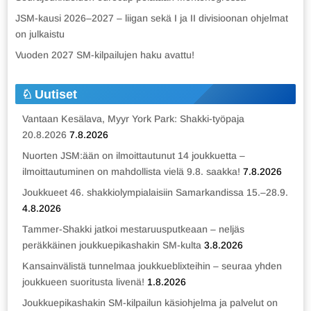
JSM-kausi 2026–2027 – liigan sekä I ja II divisioonan ohjelmat
on julkaistu
Vuoden 2027 SM-kilpailujen haku avattu!
Uutiset
Vantaan Kesälava, Myyr York Park: Shakki-työpaja
20.8.2026
7.8.2026
Nuorten JSM:ään on ilmoittautunut 14 joukkuetta –
ilmoittautuminen on mahdollista vielä 9.8. saakka!
7.8.2026
Joukkueet 46. shakkiolympialaisiin Samarkandissa 15.–28.9.
4.8.2026
Tammer-Shakki jatkoi mestaruusputkeaan – neljäs
peräkkäinen joukkuepikashakin SM-kulta
3.8.2026
Kansainvälistä tunnelmaa joukkueblixteihin – seuraa yhden
joukkueen suoritusta livenä!
1.8.2026
Joukkuepikashakin SM-kilpailun käsiohjelma ja palvelut on