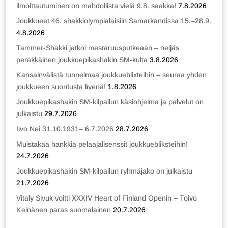
ilmoittautuminen on mahdollista vielä 9.8. saakka!
7.8.2026
Joukkueet 46. shakkiolympialaisiin Samarkandissa 15.–28.9.
4.8.2026
Tammer-Shakki jatkoi mestaruusputkeaan – neljäs
peräkkäinen joukkuepikashakin SM-kulta
3.8.2026
Kansainvälistä tunnelmaa joukkueblixteihin – seuraa yhden
joukkueen suoritusta livenä!
1.8.2026
Joukkuepikashakin SM-kilpailun käsiohjelma ja palvelut on
julkaistu
29.7.2026
Iivo Nei 31.10.1931– 6.7.2026
28.7.2026
Muistakaa hankkia pelaajalisenssit joukkuebliksteihin!
24.7.2026
Joukkuepikashakin SM-kilpailun ryhmäjako on julkaistu
21.7.2026
Vitaly Sivuk voitti XXXIV Heart of Finland Openin – Toivo
Keinänen paras suomalainen
20.7.2026