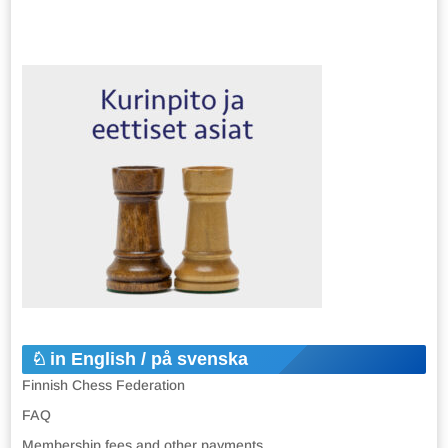
in English / på svenska
Finnish Chess Federation
FAQ
Membership fees and other payments