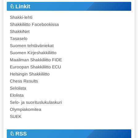
Linkit
Shakki-lehti
Shakkiliitto Facebookissa
ShakkiNet
Tasaselo
Suomen tehtäväniekat
Suomen Kirjeshakkiliitto
Maailman Shakkiliitto FIDE
Euroopan Shakkiliitto ECU
Helsingin Shakkiliitto
Chess Results
Selolista
Elolista
Selo- ja suorituslukulaskuri
Olympiakomitea
SUEK
RSS