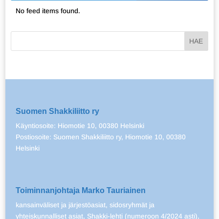
No feed items found.
Suomen Shakkiliitto ry
Käyntiosoite: Hiomotie 10, 00380 Helsinki
Postiosoite: Suomen Shakkiliitto ry, Hiomotie 10, 00380
Helsinki
Toiminnanjohtaja Marko Tauriainen
kansainväliset ja järjestöasiat, sidosryhmät ja
yhteiskunnalliset asiat, Shakki-lehti (numeroon 4/2024 asti),