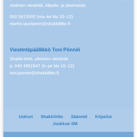
sisäinen viestintä, kilpailu- ja jäsenasiat.
050 5813500 (ma–ke klo 10–12)
marko.tauriainen@shakkiliitto.fi
Viestintäpäällikkö Toni Pönniö
Shakki-lehti, ulkoinen viestintä.
p. 040 4851547 (ti–pe klo 10–12)
toni.ponnio@shakkiliitto.fi
Uutiset
Shakkiliitto
Säännöt
Kilpailut
Joukkue-SM