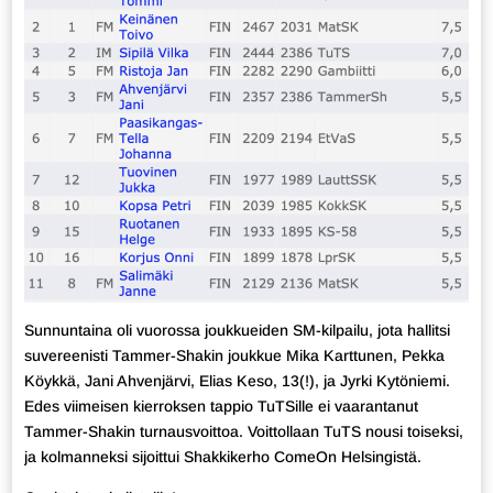
Sunnuntaina oli vuorossa joukkueiden SM-kilpailu, jota hallitsi
suvereenisti Tammer-Shakin joukkue Mika Karttunen, Pekka
Köykkä, Jani Ahvenjärvi, Elias Keso, 13(!), ja Jyrki Kytöniemi.
Edes viimeisen kierroksen tappio TuTSille ei vaarantanut
Tammer-Shakin turnausvoittoa. Voittollaan TuTS nousi toiseksi,
ja kolmanneksi sijoittui Shakkikerho ComeOn Helsingistä.