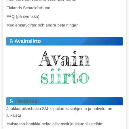
Finlands Schackförbund
FAQ (på svenska)
Medlemsavgifter och andra betalningar
Avainsiirto
Tiedotteet
Joukkuepikashakin SM-kilpailun käsiohjelma ja palvelut on
julkaistu
Muistakaa hankkia pelaajalisenssit joukkuebliksteihin!