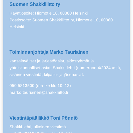
Suomen Shakkiliitto ry
Käyntiosoite: Hiomotie 10, 00380 Helsinki
Postiosoite: Suomen Shakkiliitto ry, Hiomotie 10, 00380
Helsinki
Toiminnanjohtaja Marko Tauriainen
kansainväliset ja järjestöasiat, sidosryhmät ja
yhteiskunnalliset asiat, Shakki-lehti (numeroon 4/2024 asti),
sisäinen viestintä, kilpailu- ja jäsenasiat.
050 5813500 (ma–ke klo 10–12)
marko.tauriainen@shakkiliitto.fi
Viestintäpäällikkö Toni Pönniö
Shakki-lehti, ulkoinen viestintä.