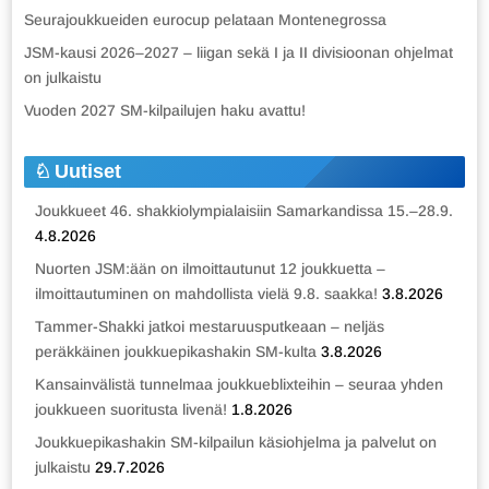
Seurajoukkueiden eurocup pelataan Montenegrossa
JSM-kausi 2026–2027 – liigan sekä I ja II divisioonan ohjelmat
on julkaistu
Vuoden 2027 SM-kilpailujen haku avattu!
Uutiset
Joukkueet 46. shakkiolympialaisiin Samarkandissa 15.–28.9.
4.8.2026
Nuorten JSM:ään on ilmoittautunut 12 joukkuetta –
ilmoittautuminen on mahdollista vielä 9.8. saakka!
3.8.2026
Tammer-Shakki jatkoi mestaruusputkeaan – neljäs
peräkkäinen joukkuepikashakin SM-kulta
3.8.2026
Kansainvälistä tunnelmaa joukkueblixteihin – seuraa yhden
joukkueen suoritusta livenä!
1.8.2026
Joukkuepikashakin SM-kilpailun käsiohjelma ja palvelut on
julkaistu
29.7.2026