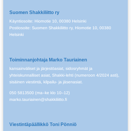
Suomen Shakkiliitto ry
Käyntiosoite: Hiomotie 10, 00380 Helsinki
Postiosoite: Suomen Shakkiliitto ry, Hiomotie 10, 00380
Helsinki
Toiminnanjohtaja Marko Tauriainen
kansainväliset ja järjestöasiat, sidosryhmät ja
yhteiskunnalliset asiat, Shakki-lehti (numeroon 4/2024 asti),
sisäinen viestintä, kilpailu- ja jäsenasiat.
050 5813500 (ma–ke klo 10–12)
marko.tauriainen@shakkiliitto.fi
Viestintäpäällikkö Toni Pönniö