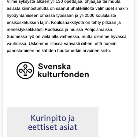
Viime syksystä alkaen yli 130 opettajaa, ohjaajaa tai muuta
asiasta kiinnostunutta on saanut Shakkiliitolta valmiudet shakin
hyödyntämiseen omassa työssään ja yli 2500 koululaista
ensikosketuksen lajiin. Koulushakkityötä on tehty pitkään ja
menestyksekkäästi Ruotsissa ja muissa Pohjoismaissa.
Suomessa työ on vielä alkuvaiheessa, mutta olemme hyvässä
vauhdissa. Uskomme liitossa vahvasti siihen, että nuoriin
panostaminen on kahden huutomerkin arvoinen siirto.