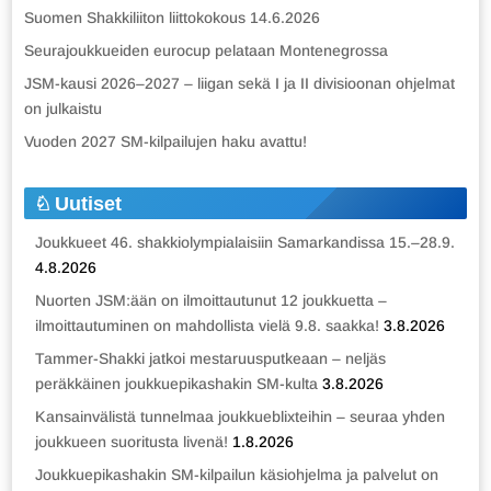
Suomen Shakkiliiton liittokokous 14.6.2026
Seurajoukkueiden eurocup pelataan Montenegrossa
JSM-kausi 2026–2027 – liigan sekä I ja II divisioonan ohjelmat
on julkaistu
Vuoden 2027 SM-kilpailujen haku avattu!
Uutiset
Joukkueet 46. shakkiolympialaisiin Samarkandissa 15.–28.9.
4.8.2026
Nuorten JSM:ään on ilmoittautunut 12 joukkuetta –
ilmoittautuminen on mahdollista vielä 9.8. saakka!
3.8.2026
Tammer-Shakki jatkoi mestaruusputkeaan – neljäs
peräkkäinen joukkuepikashakin SM-kulta
3.8.2026
Kansainvälistä tunnelmaa joukkueblixteihin – seuraa yhden
joukkueen suoritusta livenä!
1.8.2026
Joukkuepikashakin SM-kilpailun käsiohjelma ja palvelut on