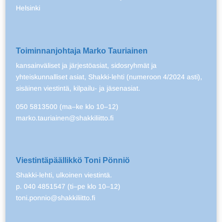
Helsinki
Toiminnanjohtaja Marko Tauriainen
kansainväliset ja järjestöasiat, sidosryhmät ja
yhteiskunnalliset asiat, Shakki-lehti (numeroon 4/2024 asti),
sisäinen viestintä, kilpailu- ja jäsenasiat.
050 5813500 (ma–ke klo 10–12)
marko.tauriainen@shakkiliitto.fi
Viestintäpäällikkö Toni Pönniö
Shakki-lehti, ulkoinen viestintä.
p. 040 4851547 (ti–pe klo 10–12)
toni.ponnio@shakkiliitto.fi