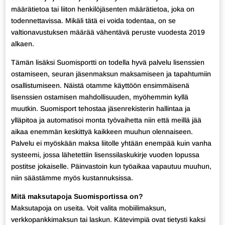
määrätietoa tai liiton henkilöjäsenten määrätietoa, joka on
todennettavissa. Mikäli tätä ei voida todentaa, on se
valtionavustuksen määrää vähentävä peruste vuodesta 2019
alkaen.
Tämän lisäksi Suomisportti on todella hyvä palvelu lisenssien
ostamiseen, seuran jäsenmaksun maksamiseen ja tapahtumiin
osallistumiseen. Näistä otamme käyttöön ensimmäisenä
lisenssien ostamisen mahdollisuuden, myöhemmin kyllä
muutkin. Suomisport tehostaa jäsenrekisterin hallintaa ja
ylläpitoa ja automatisoi monta työvaihetta niin että meillä jää
aikaa enemmän keskittyä kaikkeen muuhun olennaiseen.
Palvelu ei myöskään maksa liitolle yhtään enempää kuin vanha
systeemi, jossa lähetettiin lisenssilaskukirje vuoden lopussa
postitse jokaiselle. Päinvastoin kun työaikaa vapautuu muuhun,
niin säästämme myös kustannuksissa.
Mitä maksutapoja Suomisportissa on?
Maksutapoja on useita. Voit valita mobiilimaksun,
verkkopankkimaksun tai laskun. Kätevimpiä ovat tietysti kaksi