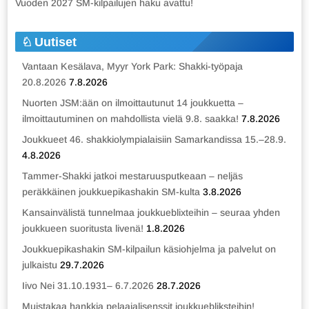
Vuoden 2027 SM-kilpailujen haku avattu!
Uutiset
Vantaan Kesälava, Myyr York Park: Shakki-työpaja
20.8.2026
7.8.2026
Nuorten JSM:ään on ilmoittautunut 14 joukkuetta –
ilmoittautuminen on mahdollista vielä 9.8. saakka!
7.8.2026
Joukkueet 46. shakkiolympialaisiin Samarkandissa 15.–28.9.
4.8.2026
Tammer-Shakki jatkoi mestaruusputkeaan – neljäs
peräkkäinen joukkuepikashakin SM-kulta
3.8.2026
Kansainvälistä tunnelmaa joukkueblixteihin – seuraa yhden
joukkueen suoritusta livenä!
1.8.2026
Joukkuepikashakin SM-kilpailun käsiohjelma ja palvelut on
julkaistu
29.7.2026
Iivo Nei 31.10.1931– 6.7.2026
28.7.2026
Muistakaa hankkia pelaajalisenssit joukkuebliksteihin!