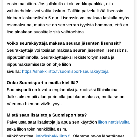
ensin mainittua. Jos jollakulla ei ole verkkopankkia, niin
vaihtoehdoksi voi valita laskun. Tällöin palvelu lisää lisenssin
hintaan laskutuslisän 5 eur. Lisenssin voi maksaa laskulla myös
osamaksuna, mutta se on sen verran tyyristä hommaa, että en
itse ainakaan suosittele sitä vaihtoehtoa.
Voiko seurakäyttäjä maksaa seuran jäsenten lisenssit?
Seurakäyttäjä voi tosiaan maksaa seuran jäsenten lisenssit ns.
nipputoiminnolla. Seurakäyttäjäksi rekisteröitymisestä ja
nippumaksamisesta on ohje liiton
sivuilla:
https://shakkiliitto.fi/suomisport-seurakayttaja
Onko Suomisportia muilla kielillä?
Suomisportti on luvattu englanniksi ja ruotsiksi lähiaikoina.
Julkistuksen piti alun perin olla joulukuun alussa, mutta se on
näemmä hieman viivästynyt.
Mistä saan lisätietoja Suomisportista?
Palvelusta saat lisätietoja ja apua sen käyttöön
liiton nettisivuilta
sekä liiton toimihenkilöiltä esim.
sähköpostitse:
info@shakkiliitto.fi
. Olemme myös lähettäneet