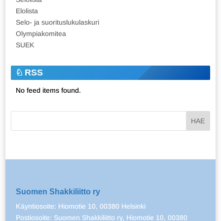
Elolista
Selo- ja suorituslukulaskuri
Olympiakomitea
SUEK
RSS
No feed items found.
Suomen Shakkiliitto ry
Käyntiosoite: Hiomotie 10, 00380 Helsinki
Postiosoite: Suomen Shakkiliitto ry, Hiomotie 10, 00380