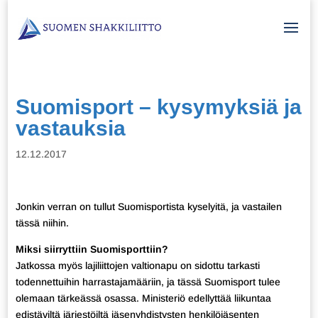
Suomisport – kysymyksiä ja
vastauksia
12.12.2017
Jonkin verran on tullut Suomisportista kyselyitä, ja vastailen
tässä niihin.
Miksi siirryttiin Suomisporttiin?
Jatkossa myös lajiliittojen valtionapu on sidottu tarkasti
todennettuihin harrastajamääriin, ja tässä Suomisport tulee
olemaan tärkeässä osassa. Ministeriö edellyttää liikuntaa
edistäviltä järjestöiltä jäsenyhdistysten henkilöjäsenten