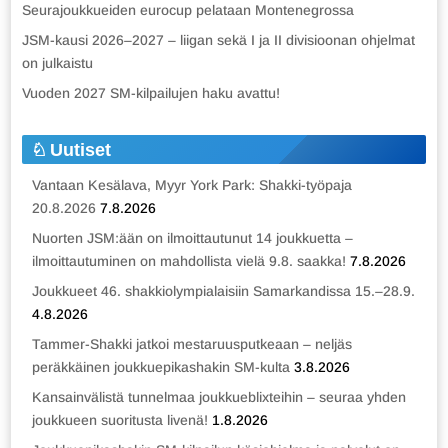
Seurajoukkueiden eurocup pelataan Montenegrossa
JSM-kausi 2026–2027 – liigan sekä I ja II divisioonan ohjelmat
on julkaistu
Vuoden 2027 SM-kilpailujen haku avattu!
Uutiset
Vantaan Kesälava, Myyr York Park: Shakki-työpaja
20.8.2026
7.8.2026
Nuorten JSM:ään on ilmoittautunut 14 joukkuetta –
ilmoittautuminen on mahdollista vielä 9.8. saakka!
7.8.2026
Joukkueet 46. shakkiolympialaisiin Samarkandissa 15.–28.9.
4.8.2026
Tammer-Shakki jatkoi mestaruusputkeaan – neljäs
peräkkäinen joukkuepikashakin SM-kulta
3.8.2026
Kansainvälistä tunnelmaa joukkueblixteihin – seuraa yhden
joukkueen suoritusta livenä!
1.8.2026