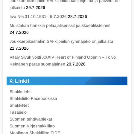
Joukkuepikashakin SM-kilpailun käsiohjelma ja palvelut on
julkaistu
29.7.2026
Iivo Nei 31.10.1931– 6.7.2026
28.7.2026
Muistakaa hankkia pelaajalisenssit joukkuebliksteihin!
24.7.2026
Joukkuepikashakin SM-kilpailun ryhmäjako on julkaistu
21.7.2026
Vitaly Sivuk voitti XXXIV Heart of Finland Openin – Toivo
Keinänen paras suomalainen
20.7.2026
Linkit
Shakki-lehti
Shakkiliitto Facebookissa
ShakkiNet
Tasaselo
Suomen tehtäväniekat
Suomen Kirjeshakkiliitto
Maailman Shakkiliitto FIDE