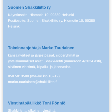
Suomen Shakkiliitto ry
Käyntiosoite: Hiomotie 10, 00380 Helsinki
Postiosoite: Suomen Shakkiliitto ry, Hiomotie 10, 00380
Helsinki
Toiminnanjohtaja Marko Tauriainen
kansainväliset ja järjestöasiat, sidosryhmät ja
yhteiskunnalliset asiat, Shakki-lehti (numeroon 4/2024 asti),
sisäinen viestintä, kilpailu- ja jäsenasiat.
050 5813500 (ma–ke klo 10–12)
marko.tauriainen@shakkiliitto.fi
Viestintäpäällikkö Toni Pönniö
Shakki-lehti, ulkoinen viestintä.