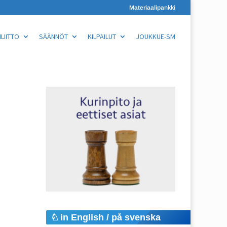
Materiaalipankki
LIITTO
SÄÄNNÖT
KILPAILUT
JOUKKUE-SM
in English / på svenska