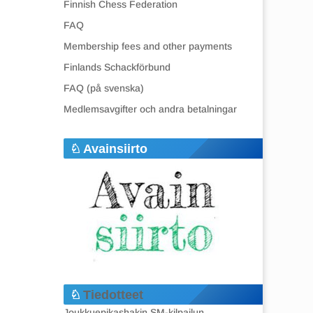
Finnish Chess Federation
FAQ
Membership fees and other payments
Finlands Schackförbund
FAQ (på svenska)
Medlemsavgifter och andra betalningar
Avainsiirto
Tiedotteet
Joukkuepikashakin SM-kilpailun