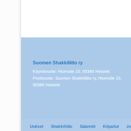
Suomen Shakkiliitto ry
Käyntiosoite: Hiomotie 10, 00380 Helsinki
Postiosoite: Suomen Shakkiliitto ry, Hiomotie 10,
00380 Helsinki
Uutiset
Shakkiliitto
Säännöt
Kilpailut
J