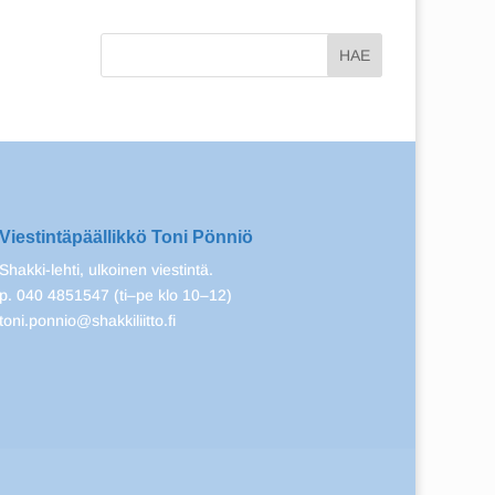
Viestintäpäällikkö Toni Pönniö
Shakki-lehti, ulkoinen viestintä.
p. 040 4851547 (ti–pe klo 10–12)
toni.ponnio@shakkiliitto.fi