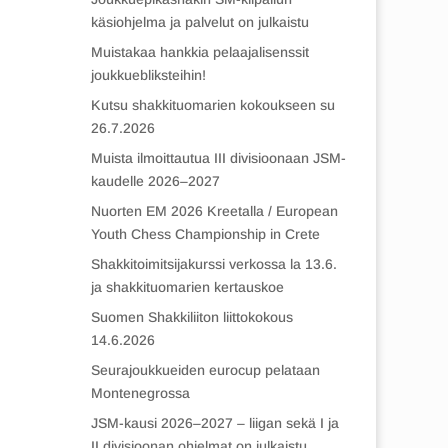
käsiohjelma ja palvelut on julkaistu
Muistakaa hankkia pelaajalisenssit
joukkuebliksteihin!
Kutsu shakkituomarien kokoukseen su
26.7.2026
Muista ilmoittautua III divisioonaan JSM-
kaudelle 2026–2027
Nuorten EM 2026 Kreetalla / European
Youth Chess Championship in Crete
Shakkitoimitsijakurssi verkossa la 13.6.
ja shakkituomarien kertauskoe
Suomen Shakkiliiton liittokokous
14.6.2026
Seurajoukkueiden eurocup pelataan
Montenegrossa
JSM-kausi 2026–2027 – liigan sekä I ja
II divisioonan ohjelmat on julkaistu