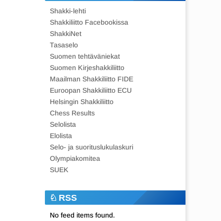
Shakki-lehti
Shakkiliitto Facebookissa
ShakkiNet
Tasaselo
Suomen tehtäväniekat
Suomen Kirjeshakkiliitto
Maailman Shakkiliitto FIDE
Euroopan Shakkiliitto ECU
Helsingin Shakkiliitto
Chess Results
Selolista
Elolista
Selo- ja suorituslukulaskuri
Olympiakomitea
SUEK
RSS
No feed items found.