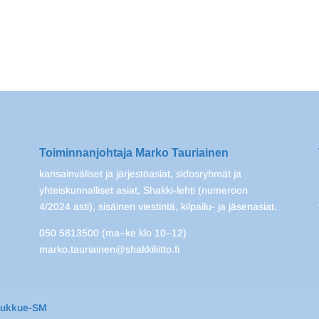
Toiminnanjohtaja Marko Tauriainen
kansainväliset ja järjestöasiat, sidosryhmät ja
yhteiskunnalliset asiat, Shakki-lehti (numeroon
4/2024 asti), sisäinen viestintä, kilpailu- ja jäsenasiat.
050 5813500 (ma–ke klo 10–12)
marko.tauriainen@shakkiliitto.fi
oukkue-SM