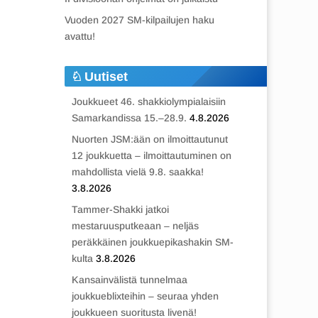
Vuoden 2027 SM-kilpailujen haku
avattu!
Uutiset
Joukkueet 46. shakkiolympialaisiin
Samarkandissa 15.–28.9.
4.8.2026
Nuorten JSM:ään on ilmoittautunut
12 joukkuetta – ilmoittautuminen on
mahdollista vielä 9.8. saakka!
3.8.2026
Tammer-Shakki jatkoi
mestaruusputkeaan – neljäs
peräkkäinen joukkuepikashakin SM-
kulta
3.8.2026
Kansainvälistä tunnelmaa
joukkueblixteihin – seuraa yhden
joukkueen suoritusta livenä!