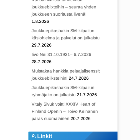
joukkueblixteihin – seuraa yhden
joukkueen suoritusta livenä!
1.8.2026
Joukkuepikashakin SM-kilpailun
käsiohjelma ja palvelut on julkaistu
29.7.2026
Iivo Nei 31.10.1931– 6.7.2026
28.7.2026
Muistakaa hankkia pelaajalisenssit
joukkuebliksteihin!
24.7.2026
Joukkuepikashakin SM-kilpailun
ryhmäjako on julkaistu
21.7.2026
Vitaly Sivuk voitti XXXIV Heart of
Finland Openin – Toivo Keinänen
paras suomalainen
20.7.2026
Linkit