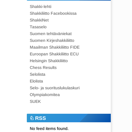
Shakki-lehti
Shakkiliitto Facebookissa
ShakkiNet
Tasaselo
Suomen tehtäväniekat
Suomen Kirjeshakkiliitto
Maailman Shakkiliitto FIDE
Euroopan Shakkiliitto ECU
Helsingin Shakkiliitto
Chess Results
Selolista
Elolista
Selo- ja suorituslukulaskuri
Olympiakomitea
SUEK
RSS
No feed items found.