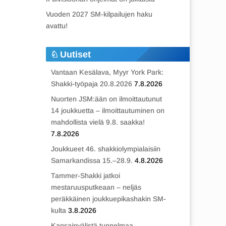
Vuoden 2027 SM-kilpailujen haku
avattu!
Uutiset
Vantaan Kesälava, Myyr York Park:
Shakki-työpaja 20.8.2026
7.8.2026
Nuorten JSM:ään on ilmoittautunut
14 joukkuetta – ilmoittautuminen on
mahdollista vielä 9.8. saakka!
7.8.2026
Joukkueet 46. shakkiolympialaisiin
Samarkandissa 15.–28.9.
4.8.2026
Tammer-Shakki jatkoi
mestaruusputkeaan – neljäs
peräkkäinen joukkuepikashakin SM-
kulta
3.8.2026
Kansainvälistä tunnelmaa