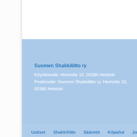
Suomen Shakkiliitto ry
Käyntiosoite: Hiomotie 10, 00380 Helsinki
Postiosoite: Suomen Shakkiliitto ry, Hiomotie 10,
00380 Helsinki
Uutiset
Shakkiliitto
Säännöt
Kilpailut
J