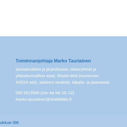
Toiminnanjohtaja Marko Tauriainen
kansainväliset ja järjestöasiat, sidosryhmät ja
yhteiskunnalliset asiat, Shakki-lehti (numeroon
4/2024 asti), sisäinen viestintä, kilpailu- ja jäsenasiat.
050 5813500 (ma–ke klo 10–12)
marko.tauriainen@shakkiliitto.fi
oukkue-SM