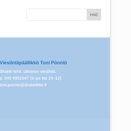
Viestintäpäällikkö Toni Pönniö
Shakki-lehti, ulkoinen viestintä.
p. 040 4851547 (ti–pe klo 10–12)
toni.ponnio@shakkiliitto.fi