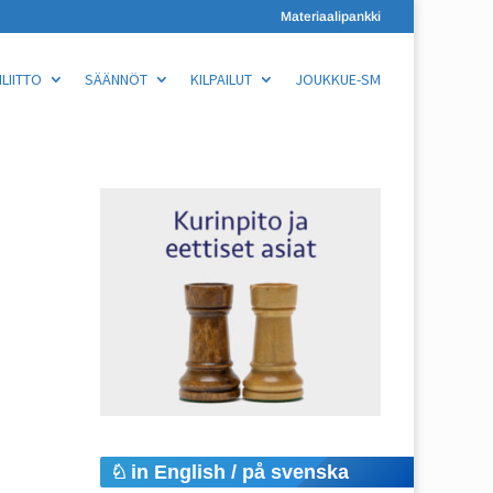
Materiaalipankki
LIITTO
SÄÄNNÖT
KILPAILUT
JOUKKUE-SM
in English / på svenska