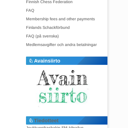
Finnish Chess Federation
FAQ
Membership fees and other payments
Finlands Schackförbund
FAQ (på svenska)
Medlemsavgifter och andra betalningar
Avainsiirto
Tiedotteet
Joukkuepikashakin SM-kilpailun