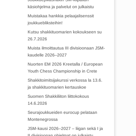
käsiohjelma ja palvelut on julkaistu
Muistakaa hankkia pelaajalisenssit
joukkuebliksteihin!
Kutsu shakkituomarien kokoukseen su
26.7.2026
Muista ilmoittautua III divisioonaan JSM-
kaudelle 2026–2027
Nuorten EM 2026 Kreetalla / European
Youth Chess Championship in Crete
Shakkitoimitsijakurssi verkossa la 13.6.
ja shakkituomarien kertauskoe
Suomen Shakkiliiton liittokokous
14.6.2026
Seurajoukkueiden eurocup pelataan
Montenegrossa
JSM-kausi 2026–2027 – liigan sekä I ja
II divisioonan ohjelmat on julkaistu