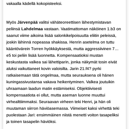
vakaalla kädellä kokopisteeksi.
Myös
Järvenpää
valitsi vähäteoreettisen lähestymistavan
peliinsä
Lahdelmaa
vastaan. Vaatimattoman näköinen 1.b3 on
saanut viime aikoina lisää salonkikelpoisuutta eliitin peleissä,
joskin lähinnä nopeassa shakissa. Henrin asetelma on tuttu
kääntövärein Torren hyökkäyksestä, mutta aggressiivinen 7…
e5 toi peliin lisää luonnetta. Kompensaatioksi mustan
keskustasta valkea sai lähettiparin, jonka näkymät tosin eivät
aluksi vaikuttaneet kovin valoisilta. Jarin 21.f4? pyrki
ratkaisemaan tätä ongelmaa, mutta seurauksena oli hänen
kuningassivustansa vakava heikentyminen. Valkea joutuikin
uhraamaan laadun matin estämiseksi. Objektiivisesti
kompensaatiota ei ollut, mutta aseman luonne muuttui
virhealttiimmaksi. Seuraavan virheen teki Henri, ja hän oli
muutaman siirron häviöasemassa. Viimeiset kaksi virhettä teki
puolestaan Jari: ensimmäinen niistä menetti voiton tasapeliksi
ja toinen tasapelin häviöksi.