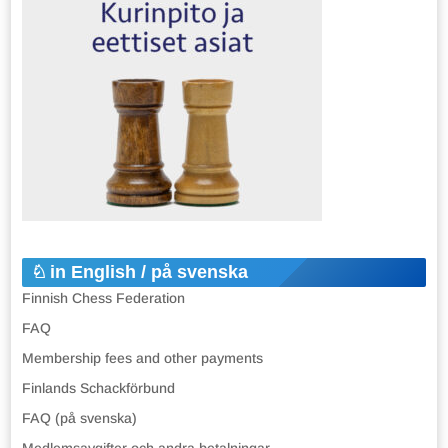
in English / på svenska
Finnish Chess Federation
FAQ
Membership fees and other payments
Finlands Schackförbund
FAQ (på svenska)
Medlemsavgifter och andra betalningar