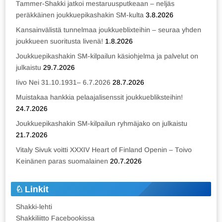
Tammer-Shakki jatkoi mestaruusputkeaan – neljäs
peräkkäinen joukkuepikashakin SM-kulta
3.8.2026
Kansainvälistä tunnelmaa joukkueblixteihin – seuraa yhden
joukkueen suoritusta livenä!
1.8.2026
Joukkuepikashakin SM-kilpailun käsiohjelma ja palvelut on
julkaistu
29.7.2026
Iivo Nei 31.10.1931– 6.7.2026
28.7.2026
Muistakaa hankkia pelaajalisenssit joukkuebliksteihin!
24.7.2026
Joukkuepikashakin SM-kilpailun ryhmäjako on julkaistu
21.7.2026
Vitaly Sivuk voitti XXXIV Heart of Finland Openin – Toivo
Keinänen paras suomalainen
20.7.2026
Linkit
Shakki-lehti
Shakkiliitto Facebookissa