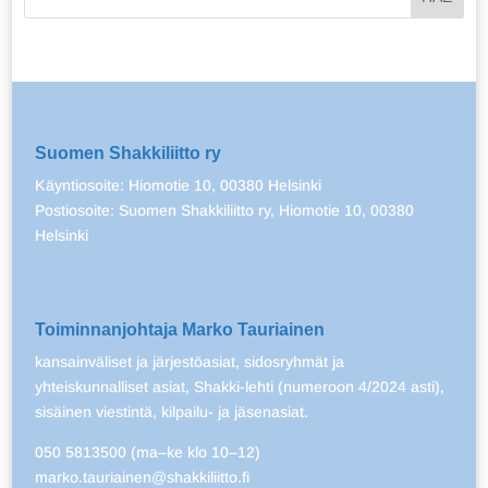
Suomen Shakkiliitto ry
Käyntiosoite: Hiomotie 10, 00380 Helsinki
Postiosoite: Suomen Shakkiliitto ry, Hiomotie 10, 00380
Helsinki
Toiminnanjohtaja Marko Tauriainen
kansainväliset ja järjestöasiat, sidosryhmät ja
yhteiskunnalliset asiat, Shakki-lehti (numeroon 4/2024 asti),
sisäinen viestintä, kilpailu- ja jäsenasiat.
050 5813500 (ma–ke klo 10–12)
marko.tauriainen@shakkiliitto.fi