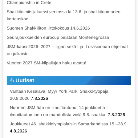
Championship in Crete
Shakkitoimitsijakurssi verkossa la 13.6. ja shakkituomarien
kertauskoe
Suomen Shakkiliiton liittokokous 14.6.2026
Seurajoukkueiden eurocup pelataan Montenegrossa
JSM-kausi 2026–2027 – liigan sekä I ja II divisioonan ohjelmat
on julkaistu
Vuoden 2027 SM-kilpailujen haku avattu!
Uutiset
Vantaan Kesälava, Myyr York Park: Shakki-työpaja
20.8.2026
7.8.2026
Nuorten JSM:ään on ilmoittautunut 14 joukkuetta –
ilmoittautuminen on mahdollista vielä 9.8. saakka!
7.8.2026
Joukkueet 46. shakkiolympialaisiin Samarkandissa 15.–28.9.
4.8.2026