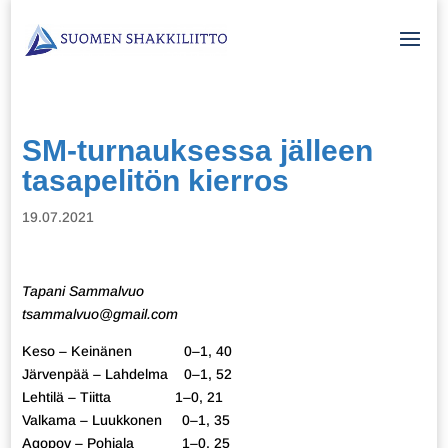
SM-turnauksessa jälleen
tasapelitön kierros
19.07.2021
Tapani Sammalvuo
tsammalvuo@gmail.com
Keso – Keinänen 0–1, 40
Järvenpää – Lahdelma 0–1, 52
Lehtilä – Tiitta 1–0, 21
Valkama – Luukkonen 0–1, 35
Agopov – Pohjala 1–0, 25