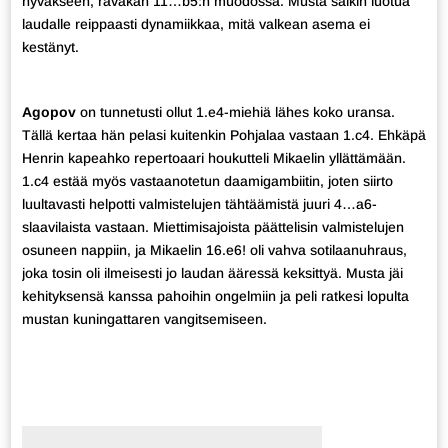
hyväkseen, räväkän 11…b5:n muodossa. Musta saikin luotua
laudalle reippaasti dynamiikkaa, mitä valkean asema ei
kestänyt.
Agopov
on tunnetusti ollut 1.e4-miehiä lähes koko uransa.
Tällä kertaa hän pelasi kuitenkin Pohjalaa vastaan 1.c4. Ehkäpä
Henrin kapeahko repertoaari houkutteli Mikaelin yllättämään.
1.c4 estää myös vastaanotetun daamigambiitin, joten siirto
luultavasti helpotti valmistelujen tähtäämistä juuri 4…a6-
slaavilaista vastaan. Miettimisajoista päättelisin valmistelujen
osuneen nappiin, ja Mikaelin 16.e6! oli vahva sotilaanuhraus,
joka tosin oli ilmeisesti jo laudan ääressä keksittyä. Musta jäi
kehityksensä kanssa pahoihin ongelmiin ja peli ratkesi lopulta
mustan kuningattaren vangitsemiseen.