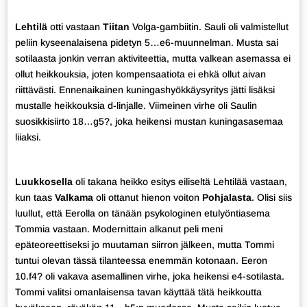
Lehtilä
otti vastaan
Tiitan
Volga-gambiitin. Sauli oli valmistellut
peliin kyseenalaisena pidetyn 5…e6-muunnelman. Musta sai
sotilaasta jonkin verran aktiviteettia, mutta valkean asemassa ei
ollut heikkouksia, joten kompensaatiota ei ehkä ollut aivan
riittävästi. Ennenaikainen kuningashyökkäysyritys jätti lisäksi
mustalle heikkouksia d-linjalle. Viimeinen virhe oli Saulin
suosikkisiirto 18…g5?, joka heikensi mustan kuningasasemaa
liiaksi.
Luukkosella
oli takana heikko esitys eiliseltä Lehtilää vastaan,
kun taas
Valkama
oli ottanut hienon voiton
Pohjalasta
. Olisi siis
luullut, että Eerolla on tänään psykologinen etulyöntiasema
Tommia vastaan. Modernittain alkanut peli meni
epäteoreettiseksi jo muutaman siirron jälkeen, mutta Tommi
tuntui olevan tässä tilanteessa enemmän kotonaan. Eeron
10.f4? oli vakava asemallinen virhe, joka heikensi e4-sotilasta.
Tommi valitsi omanlaisensa tavan käyttää tätä heikkoutta