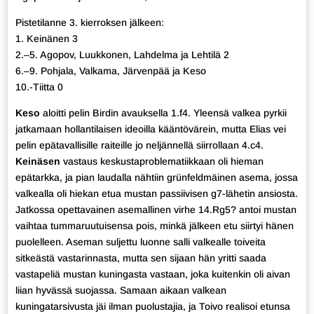
Pistetilanne 3. kierroksen jälkeen:
1. Keinänen 3
2.–5. Agopov, Luukkonen, Lahdelma ja Lehtilä 2
6.–9. Pohjala, Valkama, Järvenpää ja Keso
10.-Tiitta 0
Keso
aloitti pelin Birdin avauksella 1.f4. Yleensä valkea pyrkii
jatkamaan hollantilaisen ideoilla kääntövärein, mutta Elias vei
pelin epätavallisille raiteille jo neljännellä siirrollaan 4.c4.
Keinäsen
vastaus keskustaproblematiikkaan oli hieman
epätarkka, ja pian laudalla nähtiin grünfeldmäinen asema, jossa
valkealla oli hiekan etua mustan passiivisen g7-lähetin ansiosta.
Jatkossa opettavainen asemallinen virhe 14.Rg5? antoi mustan
vaihtaa tummaruutuisensa pois, minkä jälkeen etu siirtyi hänen
puolelleen. Aseman suljettu luonne salli valkealle toiveita
sitkeästä vastarinnasta, mutta sen sijaan hän yritti saada
vastapeliä mustan kuningasta vastaan, joka kuitenkin oli aivan
liian hyvässä suojassa. Samaan aikaan valkean
kuningatarsivusta jäi ilman puolustajia, ja Toivo realisoi etunsa