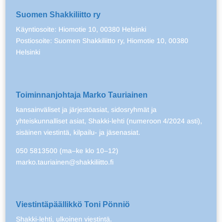
Suomen Shakkiliitto ry
Käyntiosoite: Hiomotie 10, 00380 Helsinki
Postiosoite: Suomen Shakkiliitto ry, Hiomotie 10, 00380
Helsinki
Toiminnanjohtaja Marko Tauriainen
kansainväliset ja järjestöasiat, sidosryhmät ja
yhteiskunnalliset asiat, Shakki-lehti (numeroon 4/2024 asti),
sisäinen viestintä, kilpailu- ja jäsenasiat.
050 5813500 (ma–ke klo 10–12)
marko.tauriainen@shakkiliitto.fi
Viestintäpäällikkö Toni Pönniö
Shakki-lehti, ulkoinen viestintä.