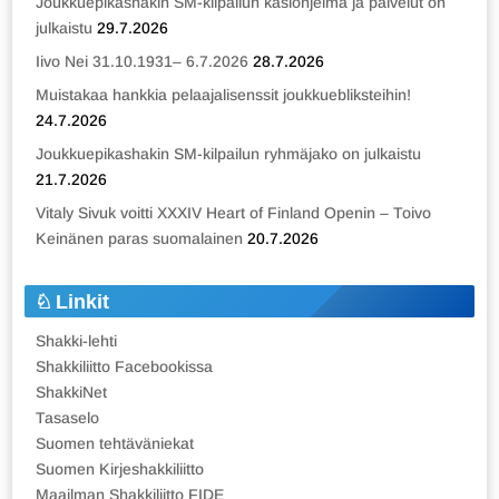
Joukkuepikashakin SM-kilpailun käsiohjelma ja palvelut on
julkaistu
29.7.2026
Iivo Nei 31.10.1931– 6.7.2026
28.7.2026
Muistakaa hankkia pelaajalisenssit joukkuebliksteihin!
24.7.2026
Joukkuepikashakin SM-kilpailun ryhmäjako on julkaistu
21.7.2026
Vitaly Sivuk voitti XXXIV Heart of Finland Openin – Toivo
Keinänen paras suomalainen
20.7.2026
Linkit
Shakki-lehti
Shakkiliitto Facebookissa
ShakkiNet
Tasaselo
Suomen tehtäväniekat
Suomen Kirjeshakkiliitto
Maailman Shakkiliitto FIDE