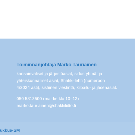
Toiminnanjohtaja Marko Tauriainen
kansainväliset ja järjestöasiat, sidosryhmät ja
yhteiskunnalliset asiat, Shakki-lehti (numeroon
4/2024 asti), sisäinen viestintä, kilpailu- ja jäsenasiat.
050 5813500 (ma–ke klo 10–12)
marko.tauriainen@shakkiliitto.fi
oukkue-SM