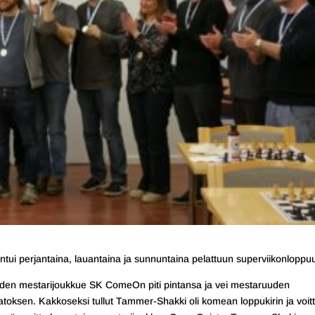
i perjantaina, lauantaina ja sunnuntaina pelattuun superviikonloppu
vuoden mestarijoukkue SK ComeOn piti pintansa ja vei mestaruuden
toksen. Kakkoseksi tullut Tammer-Shakki oli komean loppukirin ja voitt