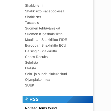
Shakki-lehti
Shakkiliitto Facebookissa
ShakkiNet
Tasaselo
Suomen tehtäväniekat
Suomen Kirjeshakkiliitto
Maailman Shakkiliitto FIDE
Euroopan Shakkiliitto ECU
Helsingin Shakkiliitto
Chess Results
Selolista
Elolista
Selo- ja suorituslukulaskuri
Olympiakomitea
SUEK
RSS
No feed items found.