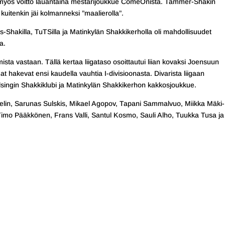
a myös voitto lauantaina mestarijoukkue ComeOnista. Tammer-Shakin
kuitenkin jäi kolmanneksi ”maalierolla”.
äs-Shakilla, TuTSilla ja Matinkylän Shakkikerholla oli mahdollisuudet
a.
sta vastaan. Tällä kertaa liigataso osoittautui liian kovaksi Joensuun
t hakevat ensi kaudella vauhtia I-divisioonasta. Divarista liigaan
lsingin Shakkiklubi ja Matinkylän Shakkikerhon kakkosjoukkue.
lin, Sarunas Sulskis, Mikael Agopov, Tapani Sammalvuo, Miikka Mäki-
mo Pääkkönen, Frans Valli, Santul Kosmo, Sauli Alho, Tuukka Tusa ja