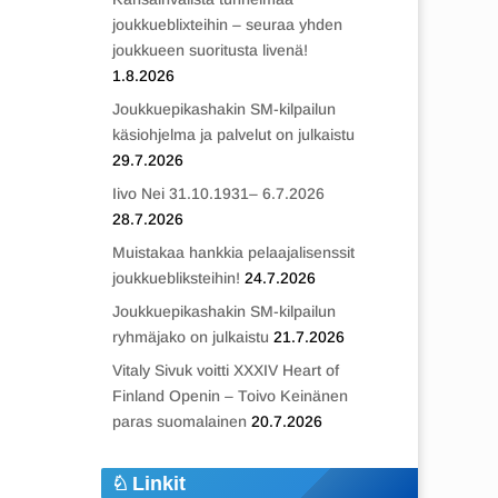
joukkueblixteihin – seuraa yhden
joukkueen suoritusta livenä!
1.8.2026
Joukkuepikashakin SM-kilpailun
käsiohjelma ja palvelut on julkaistu
29.7.2026
Iivo Nei 31.10.1931– 6.7.2026
28.7.2026
Muistakaa hankkia pelaajalisenssit
joukkuebliksteihin!
24.7.2026
Joukkuepikashakin SM-kilpailun
ryhmäjako on julkaistu
21.7.2026
Vitaly Sivuk voitti XXXIV Heart of
Finland Openin – Toivo Keinänen
paras suomalainen
20.7.2026
Linkit