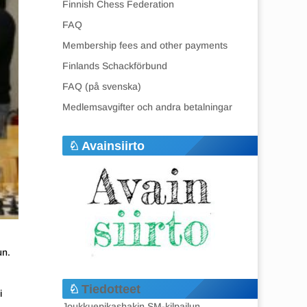
Finnish Chess Federation
FAQ
Membership fees and other payments
Finlands Schackförbund
FAQ (på svenska)
Medlemsavgifter och andra betalningar
Avainsiirto
un.
Tiedotteet
i
Joukkuepikashakin SM-kilpailun