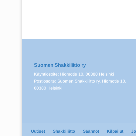
Suomen Shakkiliitto ry
Käyntiosoite: Hiomotie 10, 00380 Helsinki
Postiosoite: Suomen Shakkiliitto ry, Hiomotie 10,
00380 Helsinki
Uutiset
Shakkiliitto
Säännöt
Kilpailut
J