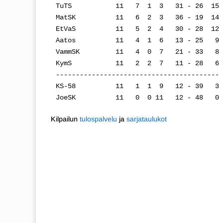
TuTS           11   7  1  3   31 - 26  15

MatSK          11   6  2  3   36 - 19  14

EtVaS          11   5  2  4   30 - 28  12

Aatos          11   4  1  6   13 - 25   9

VammSK         11   4  0  7   21 - 33   8

KymS           11   2  2  7   11 - 28   6

-----------------------------------------

KS-58          11   1  1  9   12 - 39   3

JoeSK          11   0  0 11   12 - 48   0
Kilpailun
tulospalvelu
ja
sarjataulukot