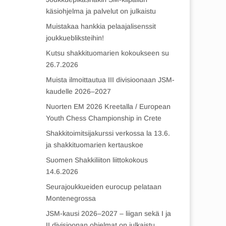
käsiohjelma ja palvelut on julkaistu
Muistakaa hankkia pelaajalisenssit
joukkuebliksteihin!
Kutsu shakkituomarien kokoukseen su
26.7.2026
Muista ilmoittautua III divisioonaan JSM-
kaudelle 2026–2027
Nuorten EM 2026 Kreetalla / European
Youth Chess Championship in Crete
Shakkitoimitsijakurssi verkossa la 13.6.
ja shakkituomarien kertauskoe
Suomen Shakkiliiton liittokokous
14.6.2026
Seurajoukkueiden eurocup pelataan
Montenegrossa
JSM-kausi 2026–2027 – liigan sekä I ja
II divisioonan ohjelmat on julkaistu