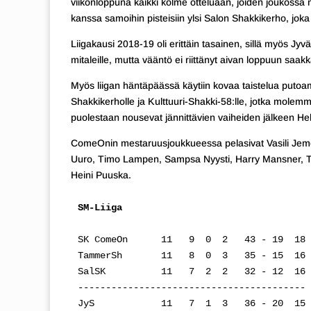
viikonloppuna kaikki kolme otteluaan, joiden joukoss
kanssa samoihin pisteisiin ylsi Salon Shakkikerho, joka 
Liigakausi 2018-19 oli erittäin tasainen, sillä myös Jyv
mitaleille, mutta vääntö ei riittänyt aivan loppuun saakk
Myös liigan häntäpäässä käytiin kovaa taistelua putoami
Shakkikerholle ja Kulttuuri-Shakki-58:lle, jotka molemma
puolestaan nousevat jännittävien vaiheiden jälkeen He
ComeOnin mestaruusjoukkueessa pelasivat Vasili Jeme
Uuro, Timo Lampen, Sampsa Nyysti, Harry Mansner, Ti
Heini Puuska.
SM-Liiga
SK ComeOn      11   9  0  2   43 - 19  18

TammerSh       11   8  0  3   35 - 15  16

SalSK          11   7  2  2   32 - 12  16

-----------------------------------------

JyS            11   7  1  3   36 - 20  15
