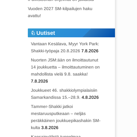
Vuoden 2027 SM-kilpailujen haku
avattu!
Uutiset
Vantaan Kesälava, Myyr York Park:
Shakki-työpaja 20.8.2026
7.8.2026
Nuorten JSM:ään on ilmoittautunut
14 joukkuetta – ilmoittautuminen on
mahdollista vielä 9.8. saakka!
7.8.2026
Joukkueet 46. shakkiolympialaisiin
Samarkandissa 15.–28.9.
4.8.2026
Tammer-Shakki jatkoi
mestaruusputkeaan – neljäs
peräkkäinen joukkuepikashakin SM-
kulta
3.8.2026
Kansainvälistä tunnelmaa