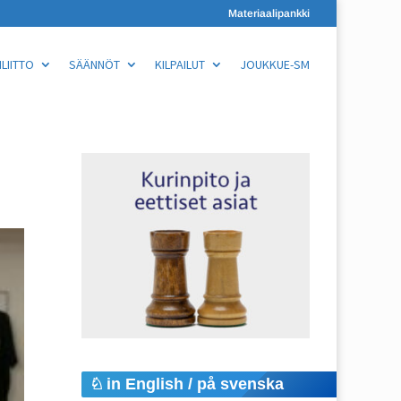
Materiaalipankki
LIITTO
SÄÄNNÖT
KILPAILUT
JOUKKUE-SM
in English / på svenska