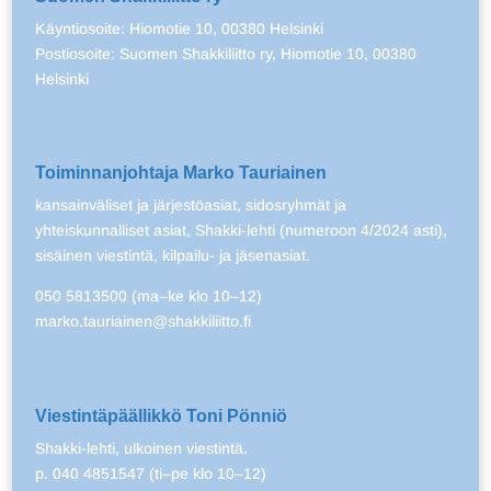
Käyntiosoite: Hiomotie 10, 00380 Helsinki
Postiosoite: Suomen Shakkiliitto ry, Hiomotie 10, 00380
Helsinki
Toiminnanjohtaja Marko Tauriainen
kansainväliset ja järjestöasiat, sidosryhmät ja
yhteiskunnalliset asiat, Shakki-lehti (numeroon 4/2024 asti),
sisäinen viestintä, kilpailu- ja jäsenasiat.
050 5813500 (ma–ke klo 10–12)
marko.tauriainen@shakkiliitto.fi
Viestintäpäällikkö Toni Pönniö
Shakki-lehti, ulkoinen viestintä.
p. 040 4851547 (ti–pe klo 10–12)