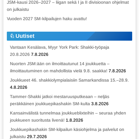
JSM-kausi 2026–2027 – liigan sekä I ja II divisioonan ohjelmat
on julkaistu
Vuoden 2027 SM-kilpailujen haku avattu!
Uutiset
Vantaan Kesälava, Myyr York Park: Shakki-työpaja
20.8.2026
7.8.2026
Nuorten JSM:ään on ilmoittautunut 14 joukkuetta –
ilmoittautuminen on mahdollista vielä 9.8. saakka!
7.8.2026
Joukkueet 46. shakkiolympialaisiin Samarkandissa 15.–28.9.
4.8.2026
Tammer-Shakki jatkoi mestaruusputkeaan – neljäs
peräkkäinen joukkuepikashakin SM-kulta
3.8.2026
Kansainvälistä tunnelmaa joukkueblixteihin – seuraa yhden
joukkueen suoritusta livenä!
1.8.2026
Joukkuepikashakin SM-kilpailun käsiohjelma ja palvelut on
julkaistu
29.7.2026