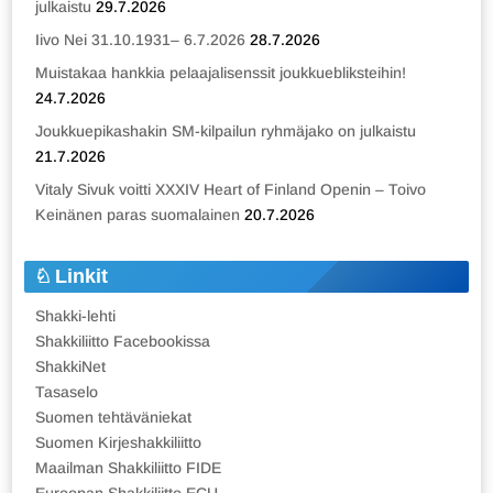
julkaistu
29.7.2026
Iivo Nei 31.10.1931– 6.7.2026
28.7.2026
Muistakaa hankkia pelaajalisenssit joukkuebliksteihin!
24.7.2026
Joukkuepikashakin SM-kilpailun ryhmäjako on julkaistu
21.7.2026
Vitaly Sivuk voitti XXXIV Heart of Finland Openin – Toivo
Keinänen paras suomalainen
20.7.2026
Linkit
Shakki-lehti
Shakkiliitto Facebookissa
ShakkiNet
Tasaselo
Suomen tehtäväniekat
Suomen Kirjeshakkiliitto
Maailman Shakkiliitto FIDE
Euroopan Shakkiliitto ECU