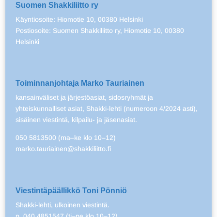
Suomen Shakkiliitto ry
Käyntiosoite: Hiomotie 10, 00380 Helsinki
Postiosoite: Suomen Shakkiliitto ry, Hiomotie 10, 00380
Helsinki
Toiminnanjohtaja Marko Tauriainen
kansainväliset ja järjestöasiat, sidosryhmät ja
yhteiskunnalliset asiat, Shakki-lehti (numeroon 4/2024 asti),
sisäinen viestintä, kilpailu- ja jäsenasiat.
050 5813500 (ma–ke klo 10–12)
marko.tauriainen@shakkiliitto.fi
Viestintäpäällikkö Toni Pönniö
Shakki-lehti, ulkoinen viestintä.
p. 040 4851547 (ti–pe klo 10–12)