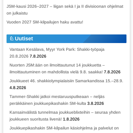
JSM-kausi 2026–2027 – liigan sekä I ja II divisioonan ohjelmat
on julkaistu
Vuoden 2027 SM-kilpailujen haku avattu!
Uutiset
Vantaan Kesälava, Myyr York Park: Shakki-työpaja
20.8.2026
7.8.2026
Nuorten JSM:ään on ilmoittautunut 14 joukkuetta –
ilmoittautuminen on mahdollista vielä 9.8. saakka!
7.8.2026
Joukkueet 46. shakkiolympialaisiin Samarkandissa 15.–28.9.
4.8.2026
Tammer-Shakki jatkoi mestaruusputkeaan – neljäs
peräkkäinen joukkuepikashakin SM-kulta
3.8.2026
Kansainvälistä tunnelmaa joukkueblixteihin – seuraa yhden
joukkueen suoritusta livenä!
1.8.2026
Joukkuepikashakin SM-kilpailun käsiohjelma ja palvelut on