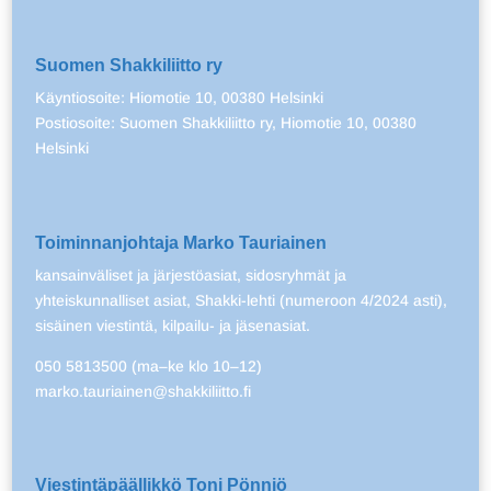
Suomen Shakkiliitto ry
Käyntiosoite: Hiomotie 10, 00380 Helsinki
Postiosoite: Suomen Shakkiliitto ry, Hiomotie 10, 00380
Helsinki
Toiminnanjohtaja Marko Tauriainen
kansainväliset ja järjestöasiat, sidosryhmät ja
yhteiskunnalliset asiat, Shakki-lehti (numeroon 4/2024 asti),
sisäinen viestintä, kilpailu- ja jäsenasiat.
050 5813500 (ma–ke klo 10–12)
marko.tauriainen@shakkiliitto.fi
Viestintäpäällikkö Toni Pönniö