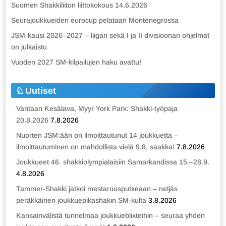
Suomen Shakkiliiton liittokokous 14.6.2026
Seurajoukkueiden eurocup pelataan Montenegrossa
JSM-kausi 2026–2027 – liigan sekä I ja II divisioonan ohjelmat
on julkaistu
Vuoden 2027 SM-kilpailujen haku avattu!
Uutiset
Vantaan Kesälava, Myyr York Park: Shakki-työpaja
20.8.2026
7.8.2026
Nuorten JSM:ään on ilmoittautunut 14 joukkuetta –
ilmoittautuminen on mahdollista vielä 9.8. saakka!
7.8.2026
Joukkueet 46. shakkiolympialaisiin Samarkandissa 15.–28.9.
4.8.2026
Tammer-Shakki jatkoi mestaruusputkeaan – neljäs
peräkkäinen joukkuepikashakin SM-kulta
3.8.2026
Kansainvälistä tunnelmaa joukkueblixteihin – seuraa yhden