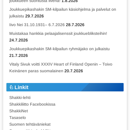
joukkueen suoritusta livenä!
1.8.2026
Joukkuepikashakin SM-kilpailun käsiohjelma ja palvelut on
julkaistu
29.7.2026
Iivo Nei 31.10.1931– 6.7.2026
28.7.2026
Muistakaa hankkia pelaajalisenssit joukkuebliksteihin!
24.7.2026
Joukkuepikashakin SM-kilpailun ryhmäjako on julkaistu
21.7.2026
Vitaly Sivuk voitti XXXIV Heart of Finland Openin – Toivo
Keinänen paras suomalainen
20.7.2026
Linkit
Shakki-lehti
Shakkiliitto Facebookissa
ShakkiNet
Tasaselo
Suomen tehtäväniekat