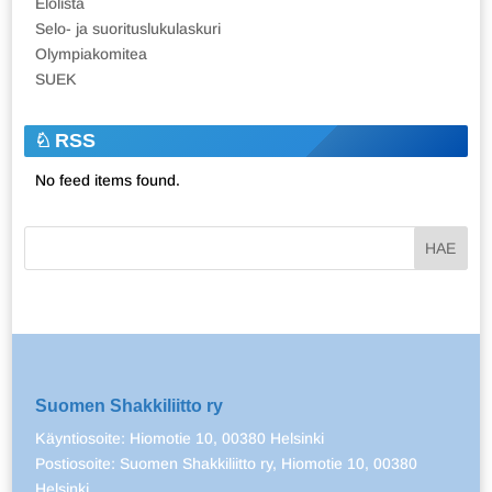
Elolista
Selo- ja suorituslukulaskuri
Olympiakomitea
SUEK
RSS
No feed items found.
Suomen Shakkiliitto ry
Käyntiosoite: Hiomotie 10, 00380 Helsinki
Postiosoite: Suomen Shakkiliitto ry, Hiomotie 10, 00380
Helsinki