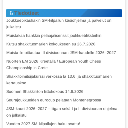
Tiedotteet
Joukkuepikashakin SM-kilpailun käsiohjelma ja palvelut on
julkaistu
Muistakaa hankkia pelaajalisenssit joukkuebliksteihin!
Kutsu shakkituomarien kokoukseen su 26.7.2026
Muista ilmoittautua III divisioonaan JSM-kaudelle 2026–2027
Nuorten EM 2026 Kreetalla / European Youth Chess
Championship in Crete
Shakkitoimitsijakurssi verkossa la 13.6. ja shakkituomarien
kertauskoe
Suomen Shakkiliiton liittokokous 14.6.2026
Seurajoukkueiden eurocup pelataan Montenegrossa
JSM-kausi 2026–2027 – liigan sekä I ja II divisioonan ohjelmat
on julkaistu
Vuoden 2027 SM-kilpailujen haku avattu!