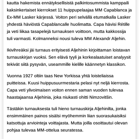
kautta hakemista ennätyksellisistä palkintosummista kamppaili
kaksinkertaiset kierrokset 11 huippupelaajaa MM Capablanca ja
Ex-MM Lasker kärjessä. Voiton peri selvällä etumatkalla Lasker
yhdestä häviöstä Capablancalle huolimatta. Capa hävisi Rétille
ja veti liikaa tasapelejä turnauksen voittoon, mutta kakkossija
tuli varmasti. Kolmanneksi nousi tuleva MM Alexandr Aljehin.
Ikivihreäksi jäi turnaus erityisesti Aljehinin kirjoittaman loistavan
turnauskirjan vuoksi. Sen elävä tyyli ja korkealaatuiset analyysit
tekivät siitä pysyvän, useammille kielille käännetyn klassikon.
Vuonna 1927 oltiin taas New Yorkissa yhtä loisteliaissa
puitteissa. Kuusi huippusuurmestaria pelasi nyt neljä kierrosta.
Capa veti ylivoimaisen voiton ennen saman vuoden tulevaa
haastajaansa Aljehinia, joka niukasti ohitti Nimzovitšin.
Tästäkin turnauksesta tuli hieno turnauskirja Aljehinilta, jonka
ensimmäinen painos sisälsi myöhemmin liian suorasukaisiksi
katsottuja arviointeja voittajasta. Mutta joilla osoittautui olevan
pohjaa tulevaa MM-ottelua seuratessa.