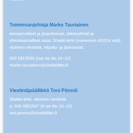
Toiminnanjohtaja Marko Tauriainen
kansainväliset ja järjestöasiat, sidosryhmät ja
yhteiskunnalliset asiat, Shakki-lehti (numeroon 4/2024 asti),
sisäinen viestintä, kilpailu- ja jäsenasiat.
050 5813500 (ma–ke klo 10–12)
marko.tauriainen@shakkiliitto.fi
Viestintäpäällikkö Toni Pönniö
Shakki-lehti, ulkoinen viestintä.
p. 040 4851547 (ti–pe klo 10–12)
toni.ponnio@shakkiliitto.fi