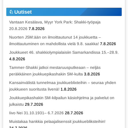
Uutiset
Vantaan Kesälava, Myyr York Park: Shakki-työpaja
20.8.2026
7.8.2026
Nuorten JSM:ään on ilmoittautunut 14 joukkuetta –
ilmoittautuminen on mahdollista vielä 9.8. saakka!
7.8.2026
Joukkueet 46. shakkiolympialaisiin Samarkandissa 15.–28.9.
4.8.2026
Tammer-Shakki jatkoi mestaruusputkeaan – neljäs
peräkkäinen joukkuepikashakin SM-kulta
3.8.2026
Kansainvälistä tunnelmaa joukkueblixteihin – seuraa yhden
joukkueen suoritusta livenä!
1.8.2026
Joukkuepikashakin SM-kilpailun käsiohjelma ja palvelut on
julkaistu
29.7.2026
Iivo Nei 31.10.1931– 6.7.2026
28.7.2026
Muistakaa hankkia pelaajalisenssit joukkuebliksteihin!