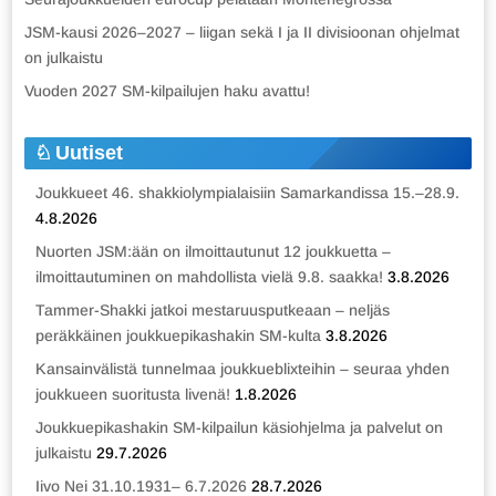
JSM-kausi 2026–2027 – liigan sekä I ja II divisioonan ohjelmat
on julkaistu
Vuoden 2027 SM-kilpailujen haku avattu!
Uutiset
Joukkueet 46. shakkiolympialaisiin Samarkandissa 15.–28.9.
4.8.2026
Nuorten JSM:ään on ilmoittautunut 12 joukkuetta –
ilmoittautuminen on mahdollista vielä 9.8. saakka!
3.8.2026
Tammer-Shakki jatkoi mestaruusputkeaan – neljäs
peräkkäinen joukkuepikashakin SM-kulta
3.8.2026
Kansainvälistä tunnelmaa joukkueblixteihin – seuraa yhden
joukkueen suoritusta livenä!
1.8.2026
Joukkuepikashakin SM-kilpailun käsiohjelma ja palvelut on
julkaistu
29.7.2026
Iivo Nei 31.10.1931– 6.7.2026
28.7.2026