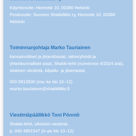
Käyntiosoite: Hiomotie 10, 00380 Helsinki
Postiosoite: Suomen Shakkiliitto ry, Hiomotie 10, 00380
Helsinki
Toiminnanjohtaja Marko Tauriainen
kansainväliset ja järjestöasiat, sidosryhmät ja
yhteiskunnalliset asiat, Shakki-lehti (numeroon 4/2024 asti),
sisäinen viestintä, kilpailu- ja jäsenasiat.
050 5813500 (ma–ke klo 10–12)
marko.tauriainen@shakkiliitto.fi
Viestintäpäällikkö Toni Pönniö
Shakki-lehti, ulkoinen viestintä.
p. 040 4851547 (ti–pe klo 10–12)