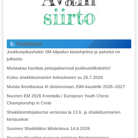
Tiedotteet
Joukkuepikashakin SM-kilpailun käsiohjelma ja palvelut on
julkaistu
Muistakaa hankkia pelaajalisenssit joukkuebliksteihin!
Kutsu shakkituomarien kokoukseen su 26.7.2026
Muista ilmoittautua III divisioonaan JSM-kaudelle 2026–2027
Nuorten EM 2026 Kreetalla / European Youth Chess
Championship in Crete
Shakkitoimitsijakurssi verkossa la 13.6. ja shakkituomarien
kertauskoe
Suomen Shakkiliiton liittokokous 14.6.2026
Seurajoukkueiden eurocup pelataan Montenegrossa