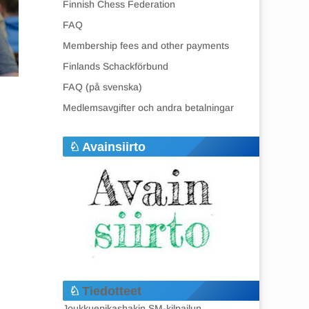
Finnish Chess Federation
FAQ
Membership fees and other payments
Finlands Schackförbund
FAQ (på svenska)
Medlemsavgifter och andra betalningar
Avainsiirto
Tiedotteet
Joukkuepikashakin SM-kilpailun