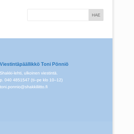
Viestintäpäällikkö Toni Pönniö
Shakki-lehti, ulkoinen viestintä.
p. 040 4851547 (ti–pe klo 10–12)
toni.ponnio@shakkiliitto.fi