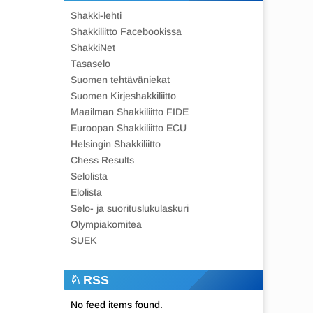
Shakki-lehti
Shakkiliitto Facebookissa
ShakkiNet
Tasaselo
Suomen tehtäväniekat
Suomen Kirjeshakkiliitto
Maailman Shakkiliitto FIDE
Euroopan Shakkiliitto ECU
Helsingin Shakkiliitto
Chess Results
Selolista
Elolista
Selo- ja suorituslukulaskuri
Olympiakomitea
SUEK
RSS
No feed items found.