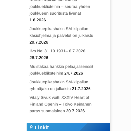
joukkueblixteihin – seuraa yhden
joukkueen suoritusta livenä!
1.8.2026
Joukkuepikashakin SM-kilpailun
käsiohjelma ja palvelut on julkaistu
29.7.2026
Iivo Nei 31.10.1931– 6.7.2026
28.7.2026
Muistakaa hankkia pelaajalisenssit
joukkuebliksteihin!
24.7.2026
Joukkuepikashakin SM-kilpailun
ryhmäjako on julkaistu
21.7.2026
Vitaly Sivuk voitti XXXIV Heart of
Finland Openin – Toivo Keinänen
paras suomalainen
20.7.2026
Linkit