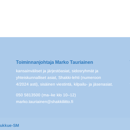
Toiminnanjohtaja Marko Tauriainen
kansainväliset ja järjestöasiat, sidosryhmät ja
yhteiskunnalliset asiat, Shakki-lehti (numeroon
4/2024 asti), sisäinen viestintä, kilpailu- ja jäsenasiat.
050 5813500 (ma–ke klo 10–12)
marko.tauriainen@shakkiliitto.fi
oukkue-SM