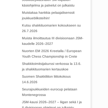
käsiohjelma ja palvelut on julkaistu
Muistakaa hankkia pelaajalisenssit
joukkuebliksteihin!
Kutsu shakkituomarien kokoukseen su
26.7.2026
Muista ilmoittautua III divisioonaan JSM-
kaudelle 2026–2027
Nuorten EM 2026 Kreetalla / European
Youth Chess Championship in Crete
Shakkitoimitsijakurssi verkossa la 13.6.
ja shakkituomarien kertauskoe
Suomen Shakkiliiton liittokokous
14.6.2026
Seurajoukkueiden eurocup pelataan
Montenegrossa
JSM-kausi 2026–2027 – liigan sekä I ja
II divisioonan ohjelmat on julkaistu