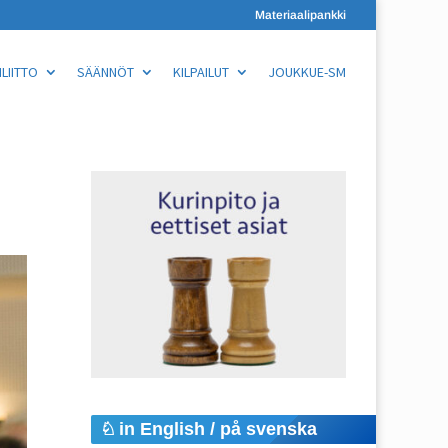
Materiaalipankki
LIITTO
SÄÄNNÖT
KILPAILUT
JOUKKUE-SM
in English / på svenska