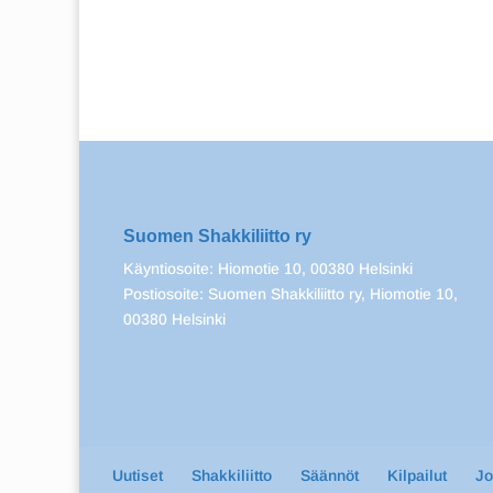
Suomen Shakkiliitto ry
Käyntiosoite: Hiomotie 10, 00380 Helsinki
Postiosoite: Suomen Shakkiliitto ry, Hiomotie 10,
00380 Helsinki
Uutiset
Shakkiliitto
Säännöt
Kilpailut
J