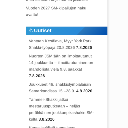
Vuoden 2027 SM-kilpailujen haku
avattu!
Uutiset
Vantaan Kesälava, Myyr York Park:
Shakki-työpaja 20.8.2026
7.8.2026
Nuorten JSM:ään on ilmoittautunut
14 joukkuetta – ilmoittautuminen on
mahdollista vielä 9.8. saakka!
7.8.2026
Joukkueet 46. shakkiolympialaisiin
Samarkandissa 15.–28.9.
4.8.2026
Tammer-Shakki jatkoi
mestaruusputkeaan – neljäs
peräkkäinen joukkuepikashakin SM-
kulta
3.8.2026
Kansainvälistä tunnelmaa