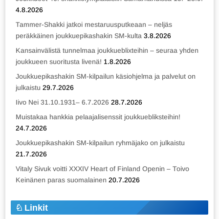
4.8.2026
Tammer-Shakki jatkoi mestaruusputkeaan – neljäs
peräkkäinen joukkuepikashakin SM-kulta
3.8.2026
Kansainvälistä tunnelmaa joukkueblixteihin – seuraa yhden
joukkueen suoritusta livenä!
1.8.2026
Joukkuepikashakin SM-kilpailun käsiohjelma ja palvelut on
julkaistu
29.7.2026
Iivo Nei 31.10.1931– 6.7.2026
28.7.2026
Muistakaa hankkia pelaajalisenssit joukkuebliksteihin!
24.7.2026
Joukkuepikashakin SM-kilpailun ryhmäjako on julkaistu
21.7.2026
Vitaly Sivuk voitti XXXIV Heart of Finland Openin – Toivo
Keinänen paras suomalainen
20.7.2026
Linkit