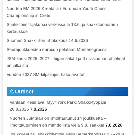
Nuorten EM 2026 Kreetalla / European Youth Chess
Championship in Crete
Shakkitoimitsijakurssi verkossa la 13.6. ja shakkituomarien
kertauskoe
Suomen Shakkiliiton liittokokous 14.6.2026
Seurajoukkueiden eurocup pelataan Montenegrossa
JSM-kausi 2026–2027 – liigan sekä I ja II divisioonan ohjelmat
on julkaistu
Vuoden 2027 SM-kilpailujen haku avattu!
Uutiset
Vantaan Kesälava, Myyr York Park: Shakki-työpaja
20.8.2026
7.8.2026
Nuorten JSM:ään on ilmoittautunut 14 joukkuetta –
ilmoittautuminen on mahdollista vielä 9.8. saakka!
7.8.2026
Joukkueet 46. shakkiolympialaisiin Samarkandissa 15.–28.9.