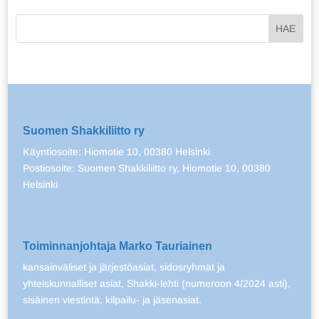
Suomen Shakkiliitto ry
Käyntiosoite: Hiomotie 10, 00380 Helsinki
Postiosoite: Suomen Shakkiliitto ry, Hiomotie 10, 00380
Helsinki
Toiminnanjohtaja Marko Tauriainen
kansainväliset ja järjestöasiat, sidosryhmät ja
yhteiskunnalliset asiat, Shakki-lehti (numeroon 4/2024 asti),
sisäinen viestintä, kilpailu- ja jäsenasiat.