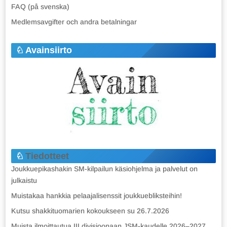
FAQ (på svenska)
Medlemsavgifter och andra betalningar
Avainsiirto
Tiedotteet
Joukkuepikashakin SM-kilpailun käsiohjelma ja palvelut on
julkaistu
Muistakaa hankkia pelaajalisenssit joukkuebliksteihin!
Kutsu shakkituomarien kokoukseen su 26.7.2026
Muista ilmoittautua III divisioonaan JSM-kaudelle 2026–2027