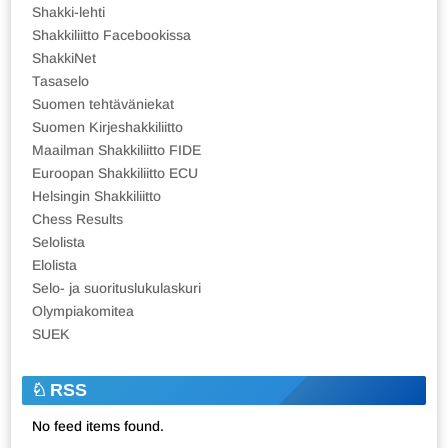
Shakki-lehti
Shakkiliitto Facebookissa
ShakkiNet
Tasaselo
Suomen tehtäväniekat
Suomen Kirjeshakkiliitto
Maailman Shakkiliitto FIDE
Euroopan Shakkiliitto ECU
Helsingin Shakkiliitto
Chess Results
Selolista
Elolista
Selo- ja suorituslukulaskuri
Olympiakomitea
SUEK
RSS
No feed items found.