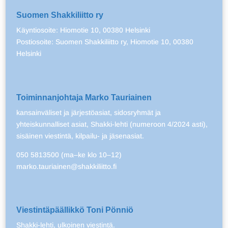
Suomen Shakkiliitto ry
Käyntiosoite: Hiomotie 10, 00380 Helsinki
Postiosoite: Suomen Shakkiliitto ry, Hiomotie 10, 00380
Helsinki
Toiminnanjohtaja Marko Tauriainen
kansainväliset ja järjestöasiat, sidosryhmät ja
yhteiskunnalliset asiat, Shakki-lehti (numeroon 4/2024 asti),
sisäinen viestintä, kilpailu- ja jäsenasiat.
050 5813500 (ma–ke klo 10–12)
marko.tauriainen@shakkiliitto.fi
Viestintäpäällikkö Toni Pönniö
Shakki-lehti, ulkoinen viestintä.