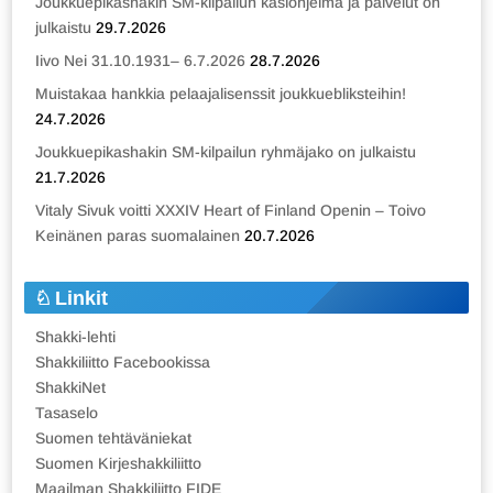
Joukkuepikashakin SM-kilpailun käsiohjelma ja palvelut on
julkaistu
29.7.2026
Iivo Nei 31.10.1931– 6.7.2026
28.7.2026
Muistakaa hankkia pelaajalisenssit joukkuebliksteihin!
24.7.2026
Joukkuepikashakin SM-kilpailun ryhmäjako on julkaistu
21.7.2026
Vitaly Sivuk voitti XXXIV Heart of Finland Openin – Toivo
Keinänen paras suomalainen
20.7.2026
Linkit
Shakki-lehti
Shakkiliitto Facebookissa
ShakkiNet
Tasaselo
Suomen tehtäväniekat
Suomen Kirjeshakkiliitto
Maailman Shakkiliitto FIDE