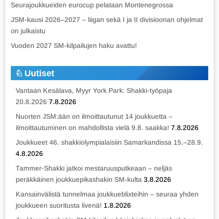
Seurajoukkueiden eurocup pelataan Montenegrossa
JSM-kausi 2026–2027 – liigan sekä I ja II divisioonan ohjelmat
on julkaistu
Vuoden 2027 SM-kilpailujen haku avattu!
Uutiset
Vantaan Kesälava, Myyr York Park: Shakki-työpaja
20.8.2026
7.8.2026
Nuorten JSM:ään on ilmoittautunut 14 joukkuetta –
ilmoittautuminen on mahdollista vielä 9.8. saakka!
7.8.2026
Joukkueet 46. shakkiolympialaisiin Samarkandissa 15.–28.9.
4.8.2026
Tammer-Shakki jatkoi mestaruusputkeaan – neljäs
peräkkäinen joukkuepikashakin SM-kulta
3.8.2026
Kansainvälistä tunnelmaa joukkueblixteihin – seuraa yhden
joukkueen suoritusta livenä!
1.8.2026