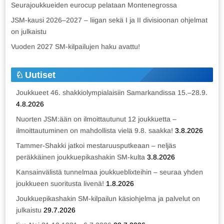
Seurajoukkueiden eurocup pelataan Montenegrossa
JSM-kausi 2026–2027 – liigan sekä I ja II divisioonan ohjelmat
on julkaistu
Vuoden 2027 SM-kilpailujen haku avattu!
Uutiset
Joukkueet 46. shakkiolympialaisiin Samarkandissa 15.–28.9.
4.8.2026
Nuorten JSM:ään on ilmoittautunut 12 joukkuetta –
ilmoittautuminen on mahdollista vielä 9.8. saakka!
3.8.2026
Tammer-Shakki jatkoi mestaruusputkeaan – neljäs
peräkkäinen joukkuepikashakin SM-kulta
3.8.2026
Kansainvälistä tunnelmaa joukkueblixteihin – seuraa yhden
joukkueen suoritusta livenä!
1.8.2026
Joukkuepikashakin SM-kilpailun käsiohjelma ja palvelut on
julkaistu
29.7.2026