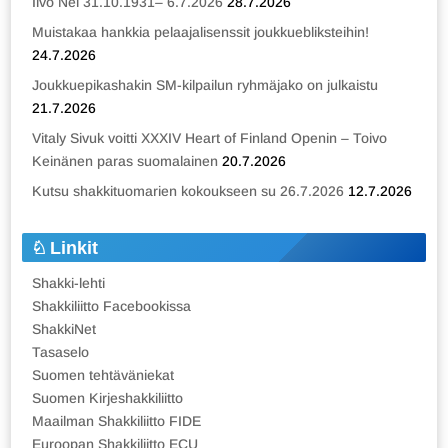
Iivo Nei 31.10.1931– 6.7.2026
28.7.2026
Muistakaa hankkia pelaajalisenssit joukkuebliksteihin!
24.7.2026
Joukkuepikashakin SM-kilpailun ryhmäjako on julkaistu
21.7.2026
Vitaly Sivuk voitti XXXIV Heart of Finland Openin – Toivo
Keinänen paras suomalainen
20.7.2026
Kutsu shakkituomarien kokoukseen su 26.7.2026
12.7.2026
Linkit
Shakki-lehti
Shakkiliitto Facebookissa
ShakkiNet
Tasaselo
Suomen tehtäväniekat
Suomen Kirjeshakkiliitto
Maailman Shakkiliitto FIDE
Euroopan Shakkiliitto ECU