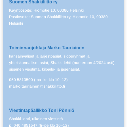
Suomen Shakkiliitto ry
Käyntiosoite: Hiomotie 10, 00380 Helsinki
Postiosoite: Suomen Shakkiliitto ry, Hiomotie 10, 00380
Helsinki
Toiminnanjohtaja Marko Tauriainen
kansainväliset ja järjestöasiat, sidosryhmät ja
yhteiskunnalliset asiat, Shakki-lehti (numeroon 4/2024 asti),
sisäinen viestintä, kilpailu- ja jäsenasiat.
050 5813500 (ma–ke klo 10–12)
marko.tauriainen@shakkiliitto.fi
Viestintäpäällikkö Toni Pönniö
Shakki-lehti, ulkoinen viestintä.
p. 040 4851547 (ti–pe klo 10–12)