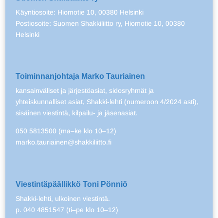
Käyntiosoite: Hiomotie 10, 00380 Helsinki
Postiosoite: Suomen Shakkiliitto ry, Hiomotie 10, 00380
Helsinki
Toiminnanjohtaja Marko Tauriainen
kansainväliset ja järjestöasiat, sidosryhmät ja
yhteiskunnalliset asiat, Shakki-lehti (numeroon 4/2024 asti),
sisäinen viestintä, kilpailu- ja jäsenasiat.
050 5813500 (ma–ke klo 10–12)
marko.tauriainen@shakkiliitto.fi
Viestintäpäällikkö Toni Pönniö
Shakki-lehti, ulkoinen viestintä.
p. 040 4851547 (ti–pe klo 10–12)