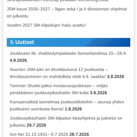
JSM-kausi 2026–2027 – liigan sekä I ja II divisioonan ohjelmat
on julkaistu
Vuoden 2027 SM-kilpailujen haku avattu!
Uutiset
Joukkueet 46. shakkiolympialaisiin Samarkandissa 15.–28.9.
4.8.2026
Nuorten JSM:ään on ilmoittautunut 12 joukkuetta –
ilmoittautuminen on mahdollista vielä 9.8. saakka!
3.8.2026
Tammer-Shakki jatkoi mestaruusputkeaan – neljäs
peräkkäinen joukkuepikashakin SM-kulta
3.8.2026
Kansainvälistä tunnelmaa joukkueblixteihin – seuraa yhden
joukkueen suoritusta livenä!
1.8.2026
Joukkuepikashakin SM-kilpailun käsiohjelma ja palvelut on
julkaistu
29.7.2026
Iivo Nei 31.10.1931– 6.7.2026
28.7.2026