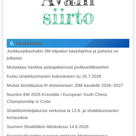
Tiedotteet
Joukkuepikashakin SM-kilpailun käsiohjelma ja palvelut on
julkaistu
Muistakaa hankkia pelaajalisenssit joukkuebliksteihin!
Kutsu shakkituomarien kokoukseen su 26.7.2026
Muista ilmoittautua III divisioonaan JSM-kaudelle 2026–2027
Nuorten EM 2026 Kreetalla / European Youth Chess
Championship in Crete
Shakkitoimitsijakurssi verkossa la 13.6. ja shakkituomarien
kertauskoe
Suomen Shakkiliiton liittokokous 14.6.2026
Seurajoukkueiden eurocup pelataan Montenegrossa