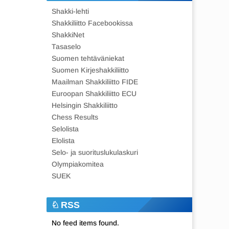
Shakki-lehti
Shakkiliitto Facebookissa
ShakkiNet
Tasaselo
Suomen tehtäväniekat
Suomen Kirjeshakkiliitto
Maailman Shakkiliitto FIDE
Euroopan Shakkiliitto ECU
Helsingin Shakkiliitto
Chess Results
Selolista
Elolista
Selo- ja suorituslukulaskuri
Olympiakomitea
SUEK
RSS
No feed items found.