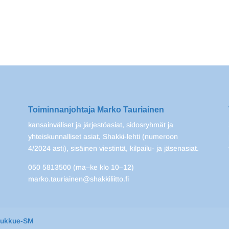
Toiminnanjohtaja Marko Tauriainen
kansainväliset ja järjestöasiat, sidosryhmät ja
yhteiskunnalliset asiat, Shakki-lehti (numeroon
4/2024 asti), sisäinen viestintä, kilpailu- ja jäsenasiat.
050 5813500 (ma–ke klo 10–12)
marko.tauriainen@shakkiliitto.fi
oukkue-SM