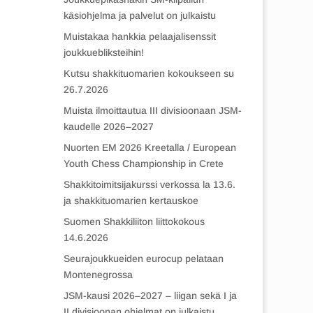
käsiohjelma ja palvelut on julkaistu
Muistakaa hankkia pelaajalisenssit
joukkuebliksteihin!
Kutsu shakkituomarien kokoukseen su
26.7.2026
Muista ilmoittautua III divisioonaan JSM-
kaudelle 2026–2027
Nuorten EM 2026 Kreetalla / European
Youth Chess Championship in Crete
Shakkitoimitsijakurssi verkossa la 13.6.
ja shakkituomarien kertauskoe
Suomen Shakkiliiton liittokokous
14.6.2026
Seurajoukkueiden eurocup pelataan
Montenegrossa
JSM-kausi 2026–2027 – liigan sekä I ja
II divisioonan ohjelmat on julkaistu