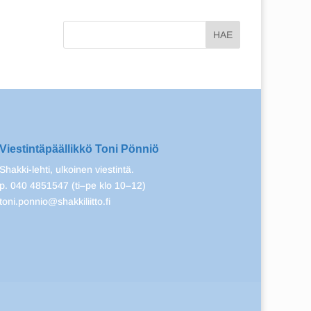
Viestintäpäällikkö Toni Pönniö
Shakki-lehti, ulkoinen viestintä.
p. 040 4851547 (ti–pe klo 10–12)
toni.ponnio@shakkiliitto.fi