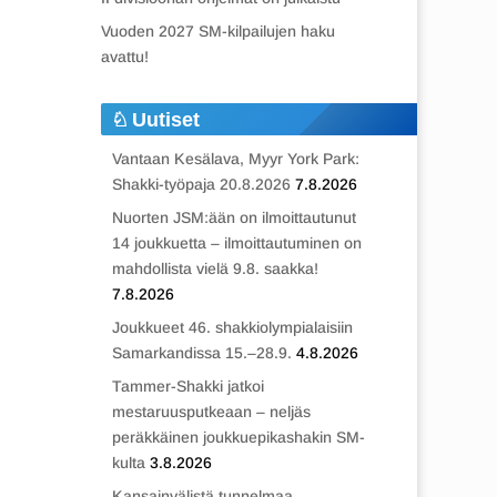
Vuoden 2027 SM-kilpailujen haku
avattu!
Uutiset
Vantaan Kesälava, Myyr York Park:
Shakki-työpaja 20.8.2026
7.8.2026
Nuorten JSM:ään on ilmoittautunut
14 joukkuetta – ilmoittautuminen on
mahdollista vielä 9.8. saakka!
7.8.2026
Joukkueet 46. shakkiolympialaisiin
Samarkandissa 15.–28.9.
4.8.2026
Tammer-Shakki jatkoi
mestaruusputkeaan – neljäs
peräkkäinen joukkuepikashakin SM-
kulta
3.8.2026
Kansainvälistä tunnelmaa