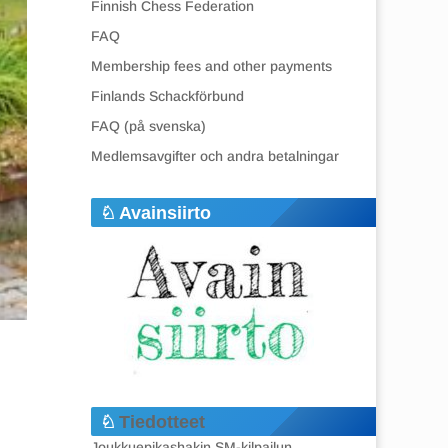
Finnish Chess Federation
FAQ
Membership fees and other payments
Finlands Schackförbund
FAQ (på svenska)
Medlemsavgifter och andra betalningar
Avainsiirto
Tiedotteet
Joukkuepikashakin SM-kilpailun