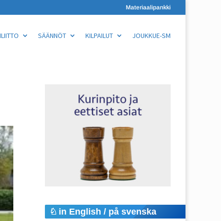
Materiaalipankki
LIITTO
SÄÄNNÖT
KILPAILUT
JOUKKUE-SM
in English / på svenska