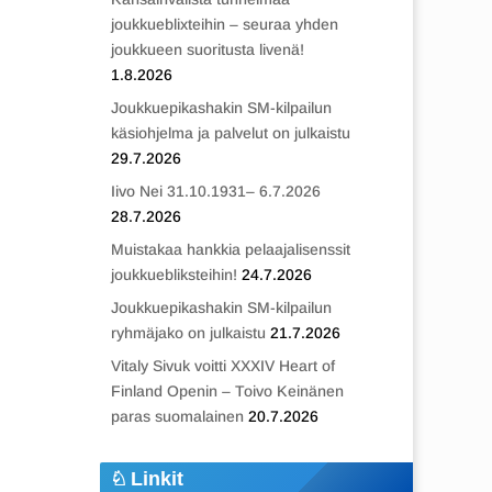
joukkueblixteihin – seuraa yhden
joukkueen suoritusta livenä!
1.8.2026
Joukkuepikashakin SM-kilpailun
käsiohjelma ja palvelut on julkaistu
29.7.2026
Iivo Nei 31.10.1931– 6.7.2026
28.7.2026
Muistakaa hankkia pelaajalisenssit
joukkuebliksteihin!
24.7.2026
Joukkuepikashakin SM-kilpailun
ryhmäjako on julkaistu
21.7.2026
Vitaly Sivuk voitti XXXIV Heart of
Finland Openin – Toivo Keinänen
paras suomalainen
20.7.2026
Linkit