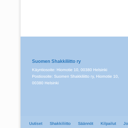
Suomen Shakkiliitto ry
Käyntiosoite: Hiomotie 10, 00380 Helsinki
Postiosoite: Suomen Shakkiliitto ry, Hiomotie 10,
00380 Helsinki
Uutiset
Shakkiliitto
Säännöt
Kilpailut
J